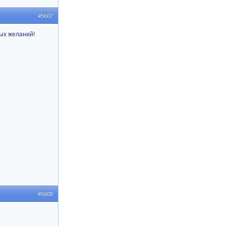
#5607
ных желаний!
#5608