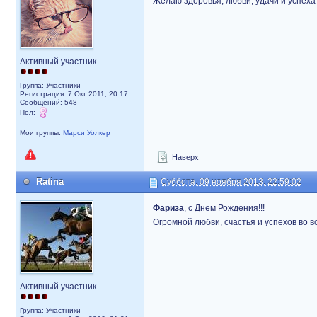
Желаю здоровья, любви, удачи и успеха 
Активный участник
Группа: Участники
Регистрация: 7 Окт 2011, 20:17
Сообщений: 548
Пол:
Мои группы:
Марси Уолкер
Наверх
Ratina
Суббота, 09 ноября 2013, 22:59:02
Фариза
, с Днем Рождения!!!
Огромной любви, счастья и успехов во вс
Активный участник
Группа: Участники