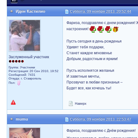
Иден Кастилио
Суббота, 09 ноября 2013, 20:52:44
Фариза, поздравляю с днем рождения! Ж
настроения!
Пусть сегодня в день рожденья
Удивят тебя подарки,
Станет каждое мгновенье
Заслуженный участник
Добрым, радостным и ярким!
Группа: Участники
Пусть исполнятся желанья
Регистрация: 20 Сен 2010, 19:52
Сообщений: 7431
И заветные мечты,
Откуда: г. Ставрополь
Прозвучат в любви признанья –
Пол:
Будет все, как хочешь ты!
Наверх
mumu
Суббота, 09 ноября 2013, 22:53:47
Фариза, поздравляю с Днём рождения!