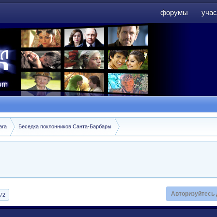
форумы
учас
форумы
учас
ara
Беседка поклонников Санта-Барбары
Авторизуйтесь 
72