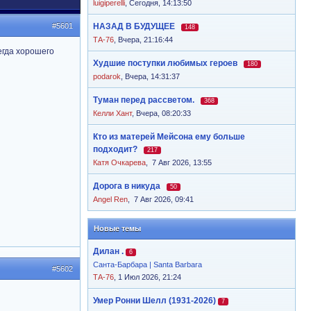
luigiperelli
,
Сегодня, 14:13:50
#5601
НАЗАД В БУДУЩЕЕ
148
ТА-76
,
Вчера, 21:16:44
егда хорошего
Худшие поступки любимых героев
180
podarok
,
Вчера, 14:31:37
Туман перед рассветом.
368
Келли Хант
,
Вчера, 08:20:33
Кто из матерей Мейсона ему больше
подходит?
217
Катя Очкарева
,
7 Авг 2026, 13:55
Дорога в никуда
50
Angel Ren
,
7 Авг 2026, 09:41
Новые темы
Дилан .
6
Санта-Барбара | Santa Barbara
#5602
ТА-76
, 1 Июл 2026, 21:24
Умер Ронни Шелл (1931-2026)
7