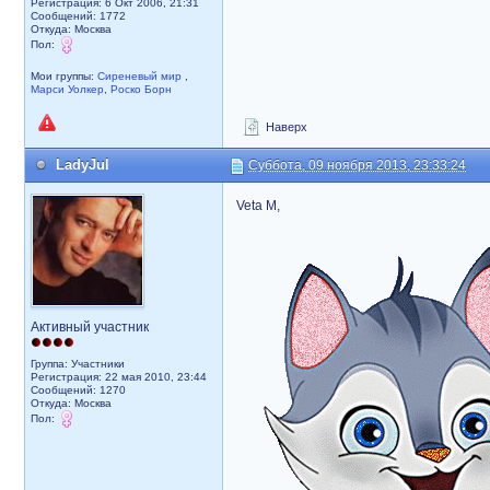
Регистрация: 6 Окт 2006, 21:31
Сообщений: 1772
Откуда: Москва
Пол:
Мои группы:
Сиреневый мир
,
Марси Уолкер
,
Роско Борн
Наверх
LadyJul
Суббота, 09 ноября 2013, 23:33:24
Veta M,
Активный участник
Группа: Участники
Регистрация: 22 мая 2010, 23:44
Сообщений: 1270
Откуда: Москва
Пол: