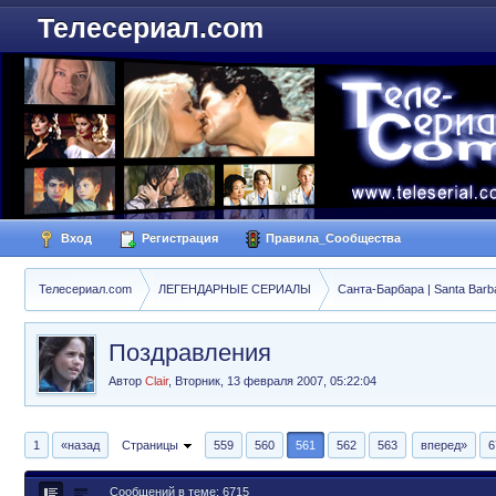
Телесериал.com
Вход
Регистрация
Правила_Сообщества
Телесериал.com
ЛЕГЕНДАРНЫЕ СЕРИАЛЫ
Санта-Барбара | Santa Barb
Поздравления
Автор
Clair
,
Вторник, 13 февраля 2007, 05:22:04
1
«назад
Страницы
559
560
561
562
563
вперед»
6
Сообщений в теме: 6715