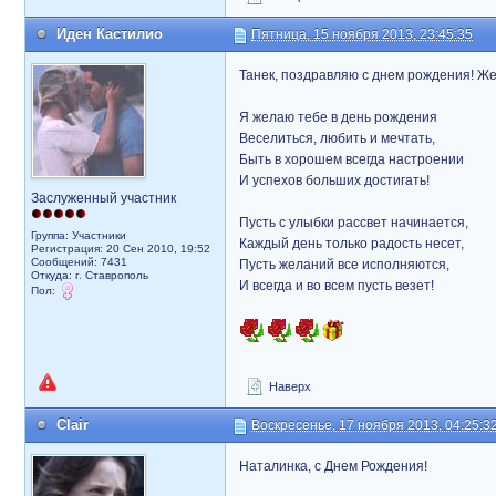
Иден Кастилио
Пятница, 15 ноября 2013, 23:45:35
Танек, поздравляю с днем рождения! Же
Я желаю тебе в день рождения
Веселиться, любить и мечтать,
Быть в хорошем всегда настроении
И успехов больших достигать!
Заслуженный участник
Пусть с улыбки рассвет начинается,
Группа: Участники
Каждый день только радость несет,
Регистрация: 20 Сен 2010, 19:52
Сообщений: 7431
Пусть желаний все исполняются,
Откуда: г. Ставрополь
И всегда и во всем пусть везет!
Пол:
Наверх
Clair
Воскресенье, 17 ноября 2013, 04:25:3
Наталинка, с Днем Рождения!