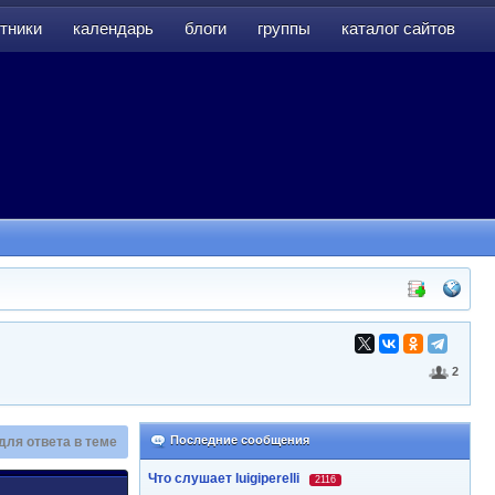
тники
календарь
блоги
группы
каталог сайтов
тники
календарь
блоги
группы
каталог сайтов
2
Последние сообщения
для ответа в теме
Что слушает luigiperelli
2116