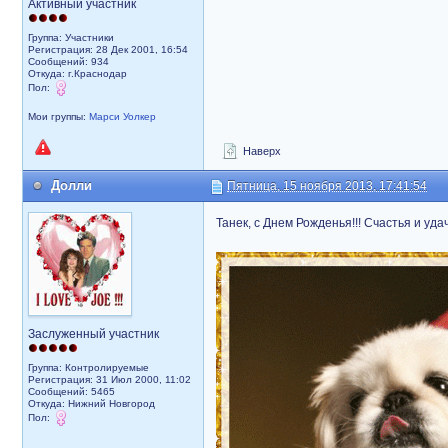
Активный участник
Группа: Участники
Регистрация: 28 Дек 2001, 16:54
Сообщений: 934
Откуда: г.Краснодар
Пол:
Мои группы:
Марси Уолкер
Наверх
Долли
Пятница, 15 ноября 2013, 17:41:54
Танек, с Днем Рожденья!!! Счастья и удач
Заслуженный участник
Группа: Контролируемые
Регистрация: 31 Июл 2000, 11:02
Сообщений: 5465
Откуда: Нижний Новгород
Пол: