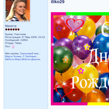
iliko29
Магистр
Группа: Участники
Регистрация: 27 Мар 2009, 23:16
Сообщений: 13954
Откуда: Тверь
Пол:
Мои группы:
Сиреневый мир
,
Марси Уолкер
,
С Любовью...
Мейсон-Мэри,Мейсон-Джулия