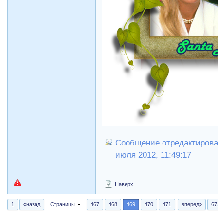
Сообщение отредактирова
июля 2012, 11:49:17
Наверх
1
«назад
Страницы
467
468
469
470
471
вперед»
67