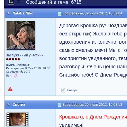
Сообщений в теме: 6715
Natalia Niko
Воскресенье, 29 июля 2012, 10:59:04
Дорогая Крошка.ру! Поздра
без открытки) Желаю тебе р
вдохновения и, конечно, в
самых смелых мечт! Мы с т
Заслуженный участник
восприятии увиденного, те
Группа: Участники
разговоры! Очень ценю наш
Регистрация: 9 Сен 2010, 10:00
Сообщений: 5077
Спасибо тебе! С Днём Рожд
Пол:
Наверх
Светик
Воскресенье, 29 июля 2012, 19:08:18
Крошка.ru, с Днем Рождения
увидимся!