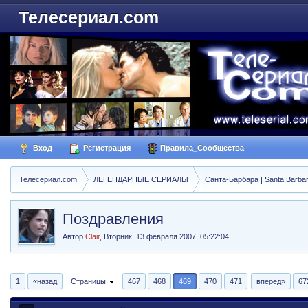
Телесериал.com
Вход
Регистрация
Правила_Сообщества
Телесериал.com
ЛЕГЕНДАРНЫЕ СЕРИАЛЫ
Санта-Барбара | Santa Barba
Поздравления
Автор
Clair
,
Вторник, 13 февраля 2007, 05:22:04
1
«назад
Страницы
467
468
469
470
471
вперед»
67