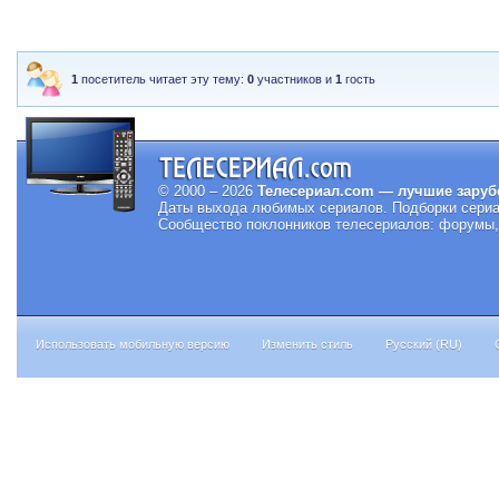
1
посетитель читает эту тему:
0
участников и
1
гость
© 2000 – 2026
Телесериал.com — лучшие заруб
Даты выхода любимых сериалов.
Подборки сериа
Сообщество поклонников телесериалов: форумы, 
Использовать мобильную версию
Изменить стиль
Русский (RU)