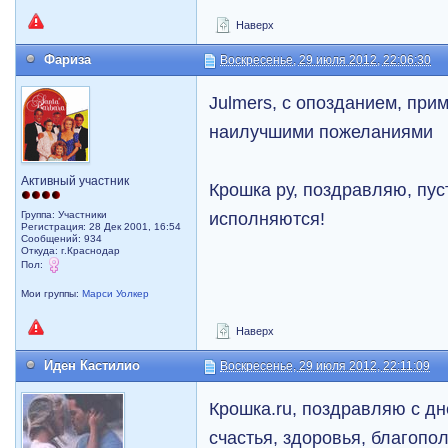
Наверх
Фариза
Воскресенье, 29 июля 2012, 22:06:30
Julmers, с опозданием, при
наилучшими пожеланиями
Активный участник
Крошка ру, поздравляю, пус
исполняются!
Группа: Участники
Регистрация: 28 Дек 2001, 16:54
Сообщений: 934
Откуда: г.Краснодар
Пол:
Мои группы:
Марси Уолкер
Наверх
Иден Кастилио
Воскресенье, 29 июля 2012, 22:11:09
Крошка.ru, поздравляю с д
счастья, здоровья, благопо