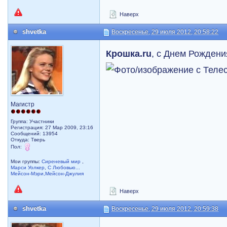
Наверх
shvetka
Воскресенье, 29 июля 2012, 20:58:22
Крошка.ru
, с Днем Рождения
Магистр
Группа: Участники
Регистрация: 27 Мар 2009, 23:16
Сообщений: 13954
Откуда: Тверь
Пол:
Мои группы:
Сиреневый мир
,
Марси Уолкер
,
С Любовью...
Мейсон-Мэри,Мейсон-Джулия
Наверх
shvetka
Воскресенье, 29 июля 2012, 20:59:38