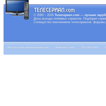
© 2000 – 2026
Телесериал.com — лучшие заруб
Даты выхода любимых сериалов.
Подборки сериа
Сообщество поклонников телесериалов: форумы, 
Использовать мобильную версию
Изменить стиль
Русский (RU)