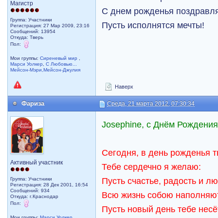
Магистр
С днем рожденья поздравл
Группа: Участники
Пусть исполнятся мечты!
Регистрация: 27 Мар 2009, 23:16
Сообщений: 13954
Откуда: Тверь
Пол:
Мои группы:
Сиреневый мир
,
Марси Уолкер
,
С Любовью...
Мейсон-Мэри,Мейсон-Джулия
Наверх
Фариза
Среда, 21 марта 2012, 07:30:34
Josephine, с Днём Рождения!
Сегодня, в день рожденья т
Активный участник
Тебе сердечно я желаю:
Пусть счастье, радость и л
Группа: Участники
Регистрация: 28 Дек 2001, 16:54
Сообщений: 934
Всю жизнь собою наполняют
Откуда: г.Краснодар
Пол:
Пусть новый день тебе несё
Мои группы:
Марси Уолкер