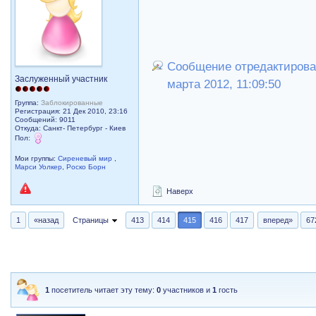
Сообщение отредактировал
Заслуженный участник
марта 2012, 11:09:50
Группа:
Заблокированные
Регистрация: 21 Дек 2010, 23:16
Сообщений: 9011
Откуда: Санкт- Петербург - Киев
Пол:
Мои группы:
Сиреневый мир
,
Марси Уолкер
,
Роско Борн
Наверх
1
«назад
Страницы
413
414
415
416
417
вперед»
67
1
посетитель читает эту тему:
0
участников и
1
гость