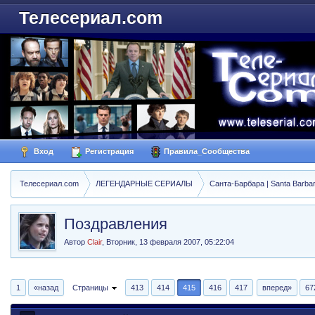
Телесериал.com
Вход
Регистрация
Правила_Сообщества
Телесериал.com
ЛЕГЕНДАРНЫЕ СЕРИАЛЫ
Санта-Барбара | Santa Barba
Поздравления
Автор
Clair
,
Вторник, 13 февраля 2007, 05:22:04
1
«назад
Страницы
413
414
415
416
417
вперед»
67