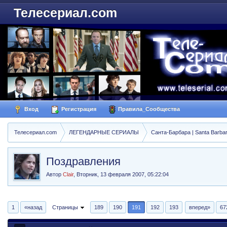
Телесериал.com
Вход
Регистрация
Правила_Сообщества
Телесериал.com
ЛЕГЕНДАРНЫЕ СЕРИАЛЫ
Санта-Барбара | Santa Barba
Поздравления
Автор
Clair
,
Вторник, 13 февраля 2007, 05:22:04
1
«назад
Страницы
189
190
191
192
193
вперед»
67