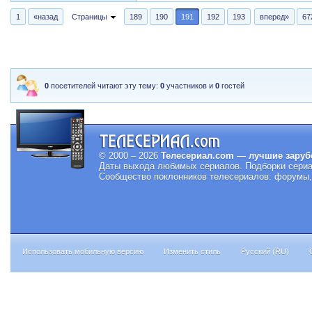
1
«назад
Страницы
189
190
191
192
193
вперед»
67
0
посетителей читают эту тему:
0
участников и
0
гостей
© 2000 – 2026
Телесериал.com — лучшие заруб
Даты выхода любимых сериалов.
Подборки сериа
Сообщество поклонников телесериалов: форумы, 
Использовать мобильную версию
Изменить стиль
Русский (RU)