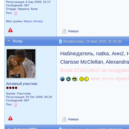
Регистрация: 4 Апр 2009, 22:17
Сообщений: 367
Откуда: Украина, Киев
Пол:
Мои группы:
Марси Уолкер
Наверх
Vicky
Воскресенье, 16 мая 2010, 11:50:36
Наблюдатель, natka, Анн2, Н
Clarisse McClellan, Alexandra
Всем СПАСИБО за поздравл
мне оч-оч прият
Активный участник
Группа: Участники
Регистрация: 20 Окт 2009, 00:26
Сообщений: 887
Пол:
Наверх