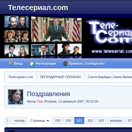
Телесериал.com
Вход
Регистрация
Правила_Сообщества
Телесериал.com
ЛЕГЕНДАРНЫЕ СЕРИАЛЫ
Санта-Барбара | Santa Barba
Поздравления
Автор
Clair
,
Вторник, 13 февраля 2007, 05:22:04
1
«назад
Страницы
159
160
161
162
163
вперед»
67