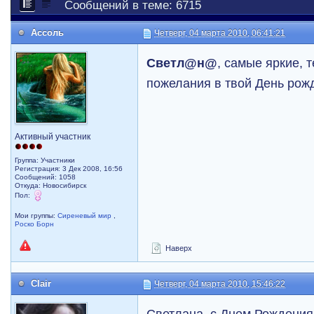
Сообщений в теме: 6715
Ассоль
Четверг, 04 марта 2010, 06:41:21
Светл@н@
, самые яркие, 
пожелания в твой День рожд
Активный участник
Группа: Участники
Регистрация: 3 Дек 2008, 16:56
Сообщений: 1058
Откуда: Новосибирск
Пол:
Мои группы:
Сиреневый мир
,
Роско Борн
Наверх
Clair
Четверг, 04 марта 2010, 15:46:22
Светлана, с Днем Рождения