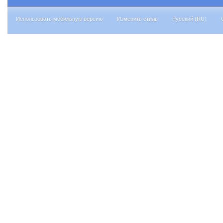
Использовать мобильную версию
Изменить стиль
Русский (RU)