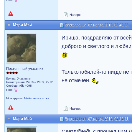
Наверх
Мэри Мэй
Воскресенье, 07 марта 2010, 02:40:22
Ириша, поздравляю от всей
доброго и светлого и любви,
Постоянный участник
Только юбилей-то нигде не 
Группа: Участники
не отмечен.
Регистрация: 24 Сен 2009, 22:31
Сообщений: 4098
Пол:
Мои группы:
Мейсонская ложа
Наверх
Мэри Мэй
Воскресенье, 07 марта 2010, 02:42:41
Светл@н@, с прошедшим Дн