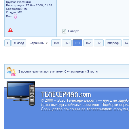
Группа: Участники
Регистрация: 27 Ноя 2008, 01:39
Сообщений: 91
Откуда: МО
Пол:
Наверх
1
«назад
Страницы
159
160
161
162
163
вперед»
67
3
посетителя читают эту тему:
0
участников и
3
гостя
© 2000 – 2026
Телесериал.com — лучшие заруб
Даты выхода любимых сериалов.
Подборки сериа
Сообщество поклонников телесериалов: форумы, 