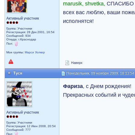
marusik, shvetka,
СПАСИБО 
всех вас люблю, ваши поже
Активный участник
исполнятся!
Группа: Участники
Регистрация: 28 Дек 2001, 16:54
Сообщений: 934
Откуда: г.Краснодар
Пол:
Мои группы:
Марси Уолкер
Наверх
Туся
Понедельник, 09 ноября 2009, 18:13:54
Фариза
, с Днем рождения!
Прекрасных событий и чуде
Активный участник
Группа: Участники
Регистрация: 12 Июн 2008, 20:54
Сообщений: 777
Пол: