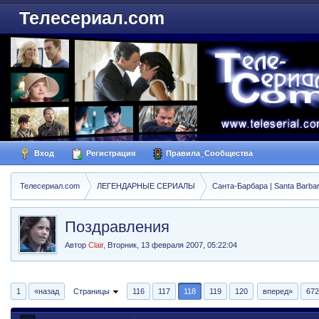
Телесериал.com
Вход
Регистрация
Правила_Сообщества
Телесериал.com
ЛЕГЕНДАРНЫЕ СЕРИАЛЫ
Санта-Барбара | Santa Barba
Поздравления
Автор
Clair
,
Вторник, 13 февраля 2007, 05:22:04
1
«назад
Страницы
116
117
118
119
120
вперед»
67