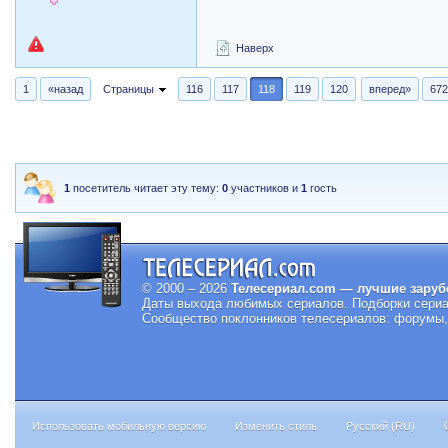
Наверх
1
«назад
Страницы
116
117
118
119
120
вперед»
67
1
посетитель читает эту тему:
0
участников и
1
гость
© 2000 – 2026
Телесериал.com — лучшие заруб
Даты выхода любимых сериалов.
Подборки сериа
Сообщество поклонников телесериалов: форумы, 
Использовать мобильную версию
Изменить стиль
Русский (RU)