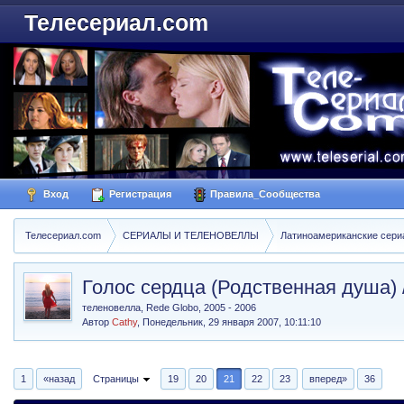
Телесериал.com
Вход
Регистрация
Правила_Сообщества
Телесериал.com
СЕРИАЛЫ И ТЕЛЕНОВЕЛЛЫ
Латиноамериканские сер
Голос сердца (Родственная душа) 
теленовелла, Rede Globo, 2005 - 2006
Автор
Cathy
,
Понедельник, 29 января 2007, 10:11:10
1
«назад
Страницы
19
20
21
22
23
вперед»
36