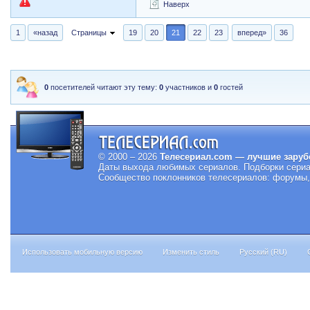
Наверх
1
«назад
Страницы
19
20
21
22
23
вперед»
36
0
посетителей читают эту тему:
0
участников и
0
гостей
© 2000 – 2026
Телесериал.com — лучшие заруб
Даты выхода любимых сериалов.
Подборки сериа
Сообщество поклонников телесериалов: форумы, 
Использовать мобильную версию
Изменить стиль
Русский (RU)