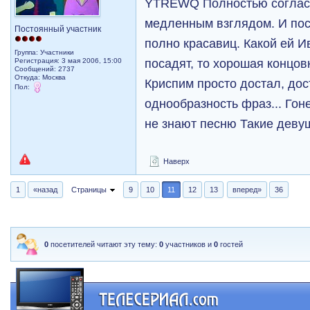
YTREWQ Полностью согласн
медленным взглядом. И по
Постоянный участник
полно красавиц. Какой ей И
Группа: Участники
посадят, то хорошая концовк
Регистрация: 3 мая 2006, 15:00
Сообщений: 2737
Откуда: Москва
Криспим просто достал, дос
Пол:
однообразность фраз... Гон
не знают песню Такие девуш
Наверх
1
«назад
Страницы
9
10
11
12
13
вперед»
36
0
посетителей читают эту тему:
0
участников и
0
гостей