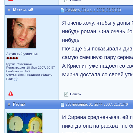
Мятежный
Суббота, 30 июня 2007, 08:50:09
Я очень хочу, чтобы у доны
нибудь роман. Она очень бой
нибудь
Почаще бы показывали Диви
Активный участник
самую смешную пару сериа
Группа: Участники
А Криспин уже надоел со св
Регистрация: 18 Июн 2007, 09:57
Сообщений: 629
Мирна достала со своей ут
Откуда: Ленинградская область
Пол:
Наверх
Proma
Воскресенье, 01 июля 2007, 21:31:40
И Сирена средненькая, ей п
никогда она на расхват не 