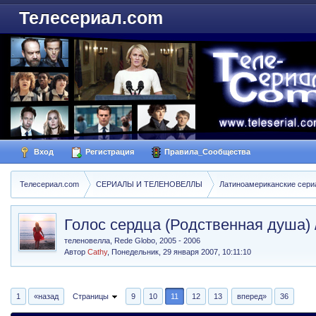
Телесериал.com
Вход
Регистрация
Правила_Сообщества
Телесериал.com
СЕРИАЛЫ И ТЕЛЕНОВЕЛЛЫ
Латиноамериканские сер
Голос сердца (Родственная душа) 
теленовелла, Rede Globo, 2005 - 2006
Автор
Cathy
,
Понедельник, 29 января 2007, 10:11:10
1
«назад
Страницы
9
10
11
12
13
вперед»
36