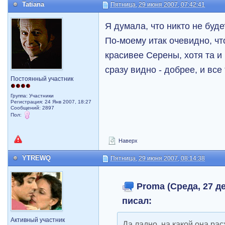
Tatiana
Пятница, 29 июня 2007, 07:42:41
Я думала, что никто не буде
По-моему итак очевидно, что
красивее Серены, хотя та и
сразу видно - добрее, и все 
Постоянный участник
Группа: Участники
Регистрация: 24 Янв 2007, 18:27
Сообщений: 2897
Пол:
Наверх
YTREWQ
Пятница, 29 июня 2007, 08:14:38
Proma (Среда, 27 де
писал:
Активный участник
Да ладно, на какой она рас