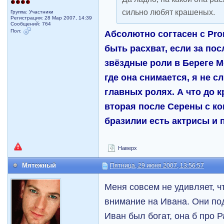
сильно любят крашеных.
Группа: Участники
Регистрация: 28 Мар 2007, 14:39
Сообщений: 764
Пол:
Абсолютно согтасен с Pro
быть расхват, если за пос
звёздные роли в Береге Ме
где она снимается, я не с
главных ролях. А что до к
вторая после Серены с кон
бразилии есть актрисы и 
Наверх
Мятежный
Пятница, 29 июня 2007, 13:56:57
Меня совсем не удивляет, ч
внимание на Ивана. Они под
Иван был богат, она б про