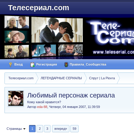
Телесериал.com
Вход
Регистрация
Правила_Сообщества
Телесериал.com
ЛЕГЕНДАРНЫЕ СЕРИАЛЫ
Спрут | La Piovra
Любимый персонаж сериала
Кому какой нравится?
Автор
eda-88
,
Четверг, 04 января 2007, 11:39:59
Страницы
1
2
3
вперед»
59