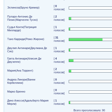
[
0
Эспиноза(Бруно Кремер)
голосов]
Пупаро-Антонио Де
[
2
Пизис(Марчелло Туско)
голосов]
Судья Конти(Патриция
[
1
Милларде)
голосов]
[
31
Тано Карриди(Ремо Жироне)
голосов]
Джулия Антинари(Джулиана Де
[
1
Сио)
голосов]
Грета Антинари(Алисия Ди
[
4
Джузеппе)
голосов]
[
2
Мария(Ана Торрент)
голосов]
Андреа Линори(Ванни
[
0
Корбеллини)
голосов]
[
0
Марко Бренно
голосов]
Дино Алесси(Адальберто Мария
[
1
Мерли)
голосов]
Всего проголосовало: 90