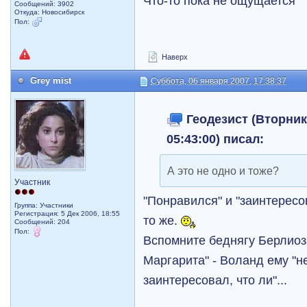
Что-то пока не ощущается
Сообщений: 3902
Откуда: Новосибирск
Пол:
Наверх
Grey mist
Суббота, 06 января 2007, 17:38:37
Геодезист (Вторник,
05:43:00) писал:
А это не одно и тоже?
Участник
"Понравился" и "заинтересов
Группа: Участники
Регистрация: 5 Дек 2006, 18:55
то же.
Сообщений: 204
Пол:
Вспомните беднягу Берлиоз
Маргарита" - Воланд ему "н
заинтересовал, что ли"...