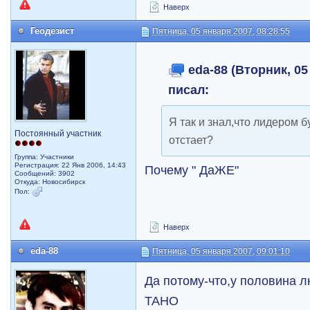
Наверх
Геодезист
Пятница, 05 января 2007, 08:28:55
eda-88 (Вторник, 05
писал:
Я так и знал,что лидером б
Постоянный участник
отстает?
Группа: Участники
Регистрация: 22 Янв 2006, 14:43
Почему " ДаЖЕ"
Сообщений: 3902
Откуда: Новосибирск
Пол:
Наверх
eda-88
Пятница, 05 января 2007, 09:01:10
Да потому-что,у половина 
ТАНО