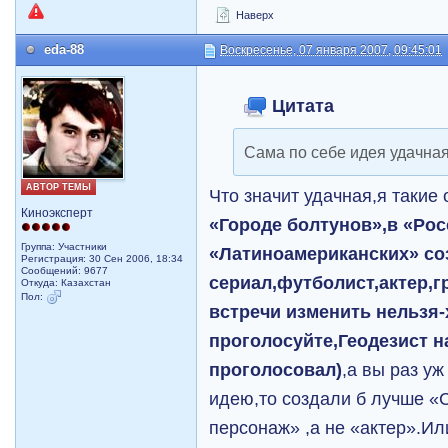
Наверх
eda-88
Воскресенье, 07 января 2007, 09:45:01
Цитата
Сама по себе идея удачна
АВТОР ТЕМЫ
Что значит удачная,я такие
Киноэксперт
«Городе болтунов»,в «Рос
Группа: Участники
«Латиноамериканских» со
Регистрация: 30 Сен 2006, 18:34
Сообщений: 9677
сериал,футболист,актер,г
Откуда: Казахстан
Пол:
встречи изменить нельзя-
проголосуйте,Геодезист 
проголосовал)
,а вы раз у
идею,то создали б лучше 
персонаж» ,а не «актер».