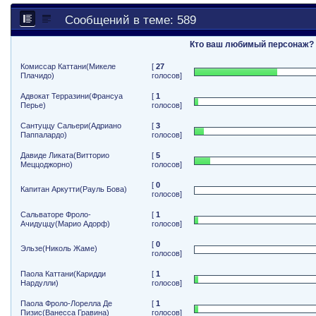
Сообщений в теме: 589
Кто ваш любимый персонаж?
Комиссар Каттани(Микеле
[
27
Плачидо)
голосов]
Адвокат Терразини(Франсуа
[
1
Перье)
голосов]
Сантуццу Сальери(Адриано
[
3
Паппалардо)
голосов]
Давиде Ликата(Витторио
[
5
Меццоджорно)
голосов]
[
0
Капитан Аркутти(Рауль Бова)
голосов]
Сальваторе Фроло-
[
1
Ачидуццу(Марио Адорф)
голосов]
[
0
Эльзе(Николь Жаме)
голосов]
Паола Каттани(Каридди
[
1
Нардулли)
голосов]
Паола Фроло-Лорелла Де
[
1
Пизис(Ванесса Гравина)
голосов]