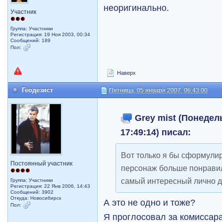
неоригинально.
Участник
Группа: Участники
Регистрация: 19 Ноя 2003, 00:34
Сообщений: 189
Пол:
Наверх
Геодезист
Пятница, 05 января 2007, 06:43:00
Grey mist (Понедель
17:49:14) писал:
Вот только я бы сформулир
Постоянный участник
персонаж больше понравилс
самый интересный лично д
Группа: Участники
Регистрация: 22 Янв 2006, 14:43
Сообщений: 3902
Откуда: Новосибирск
А это не одно и тоже?
Пол:
Я проглосовал за комиссара