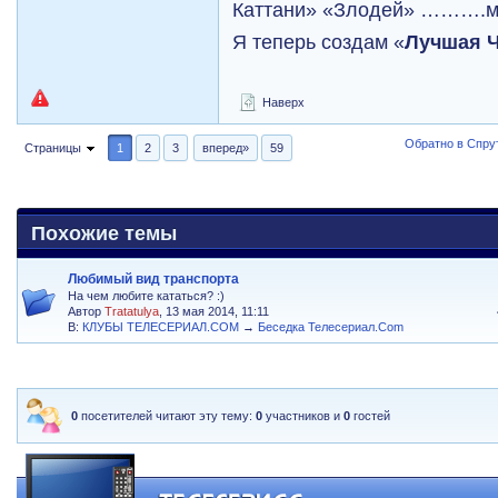
Каттани» «Злодей» ……….мн
Я теперь создам «
Лучшая 
Наверх
Обратно в Спрут
Страницы
1
2
3
вперед»
59
Похожие темы
Любимый вид транспорта
На чем любите кататься? :)
Автор
Tratatulya
, 13 мая 2014, 11:11
В:
КЛУБЫ ТЕЛЕСЕРИАЛ.COM
→
Беседка Телесериал.Com
0
посетителей читают эту тему:
0
участников и
0
гостей