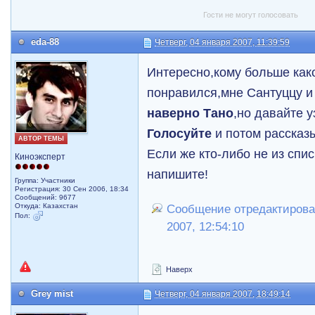
Гости не могут голосовать
eda-88
Четверг, 04 января 2007, 11:39:59
Интересно,кому больше как
понравился,мне Сантуццу и
наверно Тано
,но давайте у
Голосуйте
и потом рассказ
АВТОР ТЕМЫ
Если же кто-либо не из спис
Киноэксперт
напишите!
Группа: Участники
Регистрация: 30 Сен 2006, 18:34
Сообщений: 9677
Откуда: Казахстан
Сообщение отредактировал
Пол:
2007, 12:54:10
Наверх
Grey mist
Четверг, 04 января 2007, 18:49:14