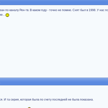
8
н по каналу Рен-тв. В каком году - точно не помню. Снят был в 1998. У нас п
же...
7
тся. И та серия, которая была по счету последней не была показана.