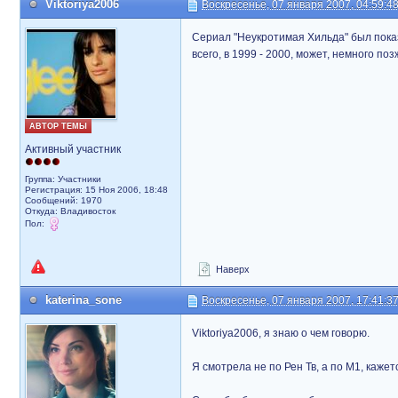
Viktoriya2006
Воскресенье, 07 января 2007, 04:59:4
Сериал "Неукротимая Хильда" был показа
всего, в 1999 - 2000, может, немного поз
АВТОР ТЕМЫ
Активный участник
Группа: Участники
Регистрация: 15 Ноя 2006, 18:48
Сообщений: 1970
Откуда: Владивосток
Пол:
Наверх
katerina_sone
Воскресенье, 07 января 2007, 17:41:3
Viktoriya2006, я знаю о чем говорю.
Я смотрела не по Рен Тв, а по М1, каже