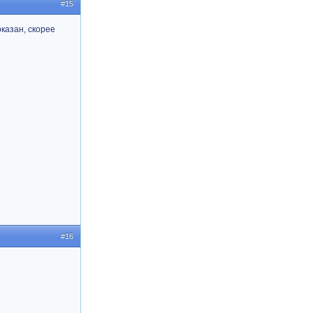
#15
оказан, скорее
#16