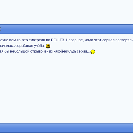
2
 точно помню, что смотрела по РЕН-ТВ. Наверное, когда этот сериал повторял
началась серьёзная учёба.
тя бы небольшой отрывочек из какой-нибудь серии...