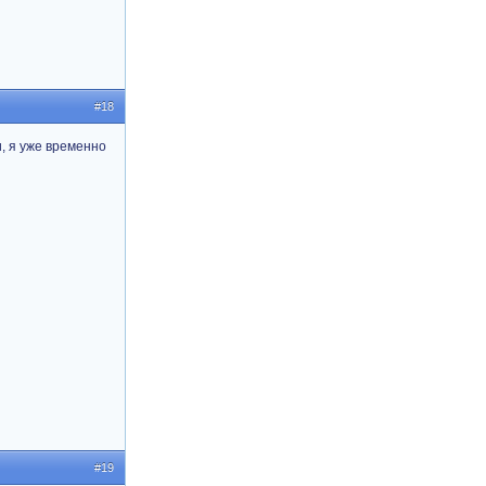
#18
и, я уже временно
#19