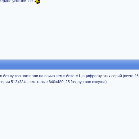
 сердце успокоилось
5
 без купюр показали на почившем в бозе M1, оцифровку этих серий (всего 25
ерии 512x384 , некоторые 640x480, 25 fps, русская озвучка)