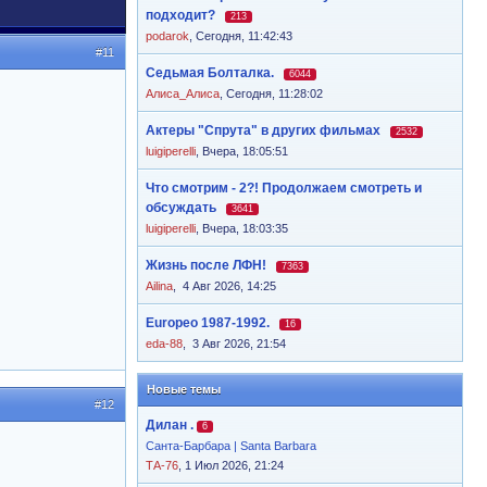
подходит?
213
podarok
,
Сегодня, 11:42:43
#11
Седьмая Болталка.
6044
Алиса_Алиса
,
Сегодня, 11:28:02
Актеры "Спрута" в других фильмах
2532
luigiperelli
,
Вчера, 18:05:51
Что смотрим - 2?! Продолжаем смотреть и
обсуждать
3641
luigiperelli
,
Вчера, 18:03:35
Жизнь после ЛФН!
7363
Ailina
,
4 Авг 2026, 14:25
Europeo 1987-1992.
16
eda-88
,
3 Авг 2026, 21:54
Новые темы
#12
Дилан .
6
Санта-Барбара | Santa Barbara
ТА-76
, 1 Июл 2026, 21:24