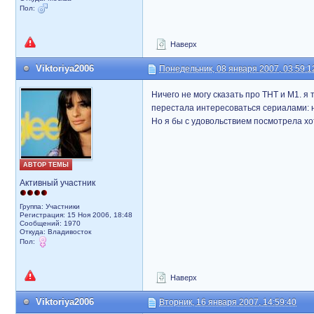
Пол:
Наверх
Viktoriya2006
Понедельник, 08 января 2007, 03:59:1
Ничего не могу сказать про ТНТ и М1. я
перестала интересоваться сериалами: 
Но я бы с удовольствием посмотрела хо
АВТОР ТЕМЫ
Активный участник
Группа: Участники
Регистрация: 15 Ноя 2006, 18:48
Сообщений: 1970
Откуда: Владивосток
Пол:
Наверх
Viktoriya2006
Вторник, 16 января 2007, 14:59:40