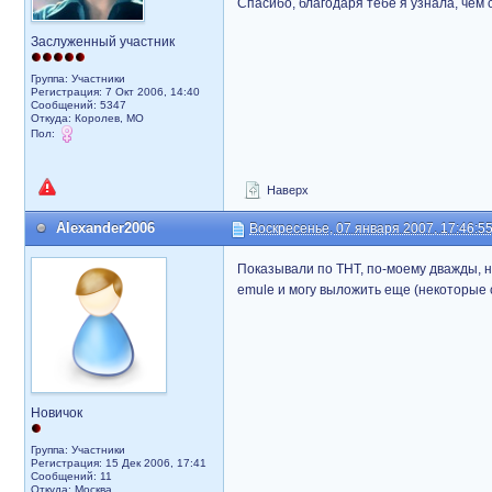
Спасибо, благодаря тебе я узнала, чем
Заслуженный участник
Группа: Участники
Регистрация: 7 Окт 2006, 14:40
Сообщений: 5347
Откуда: Королев, МО
Пол:
Наверх
Alexander2006
Воскресенье, 07 января 2007, 17:46:5
Показывали по ТНТ, по-моему дважды, но
emule и могу выложить еще (некоторые с
Новичок
Группа: Участники
Регистрация: 15 Дек 2006, 17:41
Сообщений: 11
Откуда: Москва