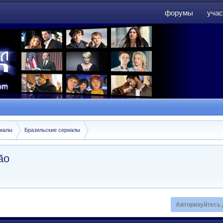
форумы
учас
форумы
учас
риалы
Бразильские сериалы
ão
Авторизуйтесь 