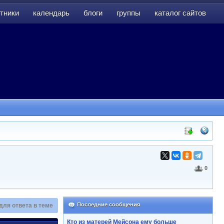
тники
календарь
блоги
группы
каталог сайтов
тники
календарь
блоги
группы
каталог сайтов
0
Последние сообщения
для ответа в теме
Кто из матерей Мейсона ему больше