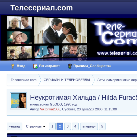
Телесериал.com
Вход
Регистрация
Правила_Сообщества
Телесериал.com
СЕРИАЛЫ И ТЕЛЕНОВЕЛЛЫ
Латиноамериканские се
Неукротимая Хильда / Hilda Furac
минисериал GLOBO, 1998 год
Автор
Viktoriya2006
,
Суббота, 23 декабря 2006, 11:15:00
«назад
Страницы
1
2
3
4
вперед»
5