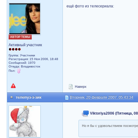
ещё фото из телесериала:
АВТОР ТЕМЫ
Активный участник
Группа: Участники
Регистрация: 15 Ноя 2006, 18:48
Сообщений: 1970
Откуда: Владивосток
Пол:
Наверх
телепуз-з-зик
Вторник, 20 февраля 2007, 05:43:34
Viktoriya2006 (Пятница, 08
Но я бы с удовольствием посмотре