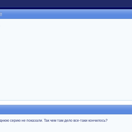
10
.
днюю серию не показали. Так чем там дело все-таки кончилось?