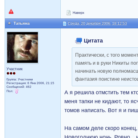
Наверх
Татьяна
Среда, 20 декабря 2006, 18:12:53
Цитата
Практически, с того момен
память и в руки Никиты по
Участник
начинать новую полномас
фантазия поистине неисто
Группа: Участники
Регистрация: 6 Янв 2006, 21:15
Сообщений: 462
А я решила отмстить тем кто
Пол:
меня тапки не кидают, то я
томов написать. Вот я и пиш
На самом деле скоро конец, 
Новогоднюю ночь. Ровно... 