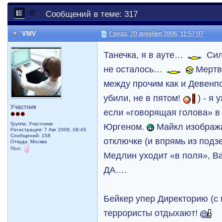
Сообщений в теме: 317
VMV
Среда, 20 декабря 2006, 11:57:07
Танечка, я в ауте…
Сил
не осталось…
Мертв
между прочим как и Девенпо
убили, не в пятом!
) - я
Участник
если «говорящая голова» в
Группа: Участники
Юргеном.
Майкл изобража
Регистрация: 7 Авг 2006, 08:45
Сообщений: 158
отключке (и впрямь из подз
Откуда: Москва
Пол:
Медлин уходит «в поля», Вал
ДА….
Бейкер упер Директорию (с
террористы отдыхают!