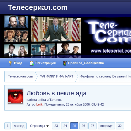
Телесериал.com
Вход
Регистрация
Правила_Сообщества
Телесериал.com
ФАНФИКИ И ФАН-АРТ
Фанфики по сериалу Ее звали Ники
Любовь в пекле ада
работа Lelika и Татьяны
Автор
Lelik
,
Понедельник, 23 октября 2006, 09:49:42
1
«назад
Страницы
23
24
25
26
27
вперед»
32