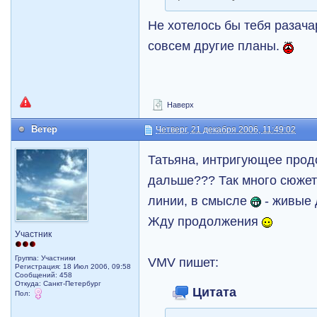
Не хотелось бы тебя разача
совсем другие планы.
Наверх
Ветер
Четверг, 21 декабря 2006, 11:49:02
Татьяна, интригующее про
дальше??? Так много сюжетн
линии, в смысле
- живые д
Жду продолжения
Участник
Группа: Участники
VMV пишет:
Регистрация: 18 Июл 2006, 09:58
Сообщений: 458
Откуда: Санкт-Петербург
Цитата
Пол: