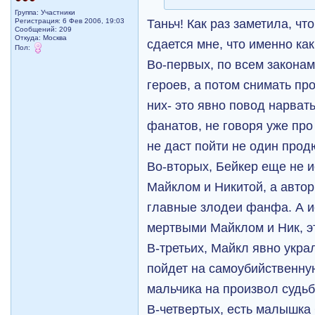
Группа: Участники
Таньч! Как раз заметила, чт
Регистрация: 6 Фев 2006, 19:03
Сообщений: 209
Откуда: Москва
сдается мне, что именно как
Пол:
Во-первых, по всем законам
героев, а потом снимать пр
них- это явно повод нарвать
фанатов, не говоря уже про
не даст пойти не один про
Во-вторых, Бейкер еще не и
Майклом и Никитой, а автор
главные злодеи фанфа. А и
мертвыми Майклом и Ник, эт
В-третьих, Майкл явно украл
пойдет на самоубийственну
мальчика на произвол судь
В-четвертых, есть малышка