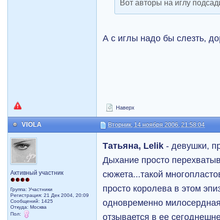
Вот авторы на иглу подсади
А с иглы надо бы слезть, до
Наверх
VIOLA
Вторник, 14 ноября 2006, 21:58:04
Татьяна, Lelik
- девушки, п
Дыхание просто перехватыва
сюжета...такой многопласто
Активный участник
просто королева в этом эпи
Группа: Участники
Регистрация: 21 Дек 2004, 20:09
одновременно милосердная
Сообщений: 1425
Откуда: Москва
Пол:
отзывается в ее сегоднешней