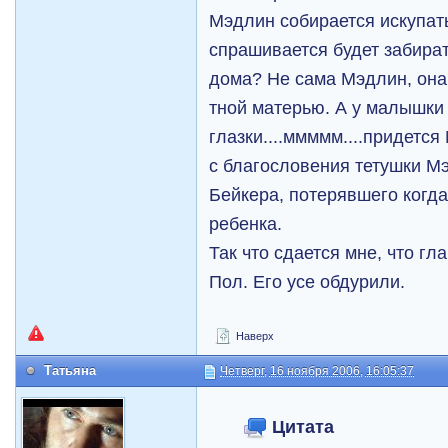
Мэдлин собирается искупать
спрашивается будет забира
дома? Не сама Мэдлин, она
тной матерью. А у малышки
глазки....ммммм....придется
с благословения тетушки М
Бейкера, потерявшего когда
ребенка.
Так что сдается мне, что гл
Пол. Его усе обдурили.
Наверх
Татьяна
Четверг, 16 ноября 2006, 16:05:37
Цитата