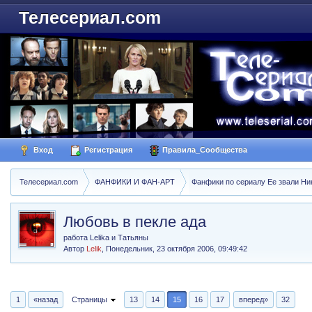
Телесериал.com
Вход
Регистрация
Правила_Сообщества
Телесериал.com
ФАНФИКИ И ФАН-АРТ
Фанфики по сериалу Ее звали Ники
Любовь в пекле ада
работа Lelika и Татьяны
Автор
Lelik
,
Понедельник, 23 октября 2006, 09:49:42
1
«назад
Страницы
13
14
15
16
17
вперед»
32