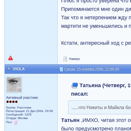
Плюс я просто уверена что 
Припоминается мне один д
Так что я нетерпением жду
мартити не уменьшились и 
Кстати, антересный ход с р
Наверх
VIOLA
Среда, 15 ноября 2006, 22:06:49
Татьяна (Четверг, 1
писал:
Активный участник
......что Никиты и Майкла б
Группа: Участники
Регистрация: 21 Дек 2004, 20:09
Сообщений: 1425
Откуда: Москва
Татьян
,ИМХО, читая этот о
Пол:
было предусмотрено планом 