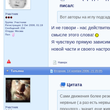
писал:
Участник
Вот авторы на иглу подсад
Группа: Участники
Регистрация: 2 Окт 2006, 01:19
И не говори - нас действит
Сообщений: 234
Откуда: Москва
смысле этого слова!
Пол:
Я чувствую прямую зависим
новой части и своего настр
Наверх
Татьяна
Вторник, 14 ноября 2006, 21:35:05
Цитата
Сами движения более резк
нервные ( а раз есть нервы
Участник
прошлого - значит, еще жив..