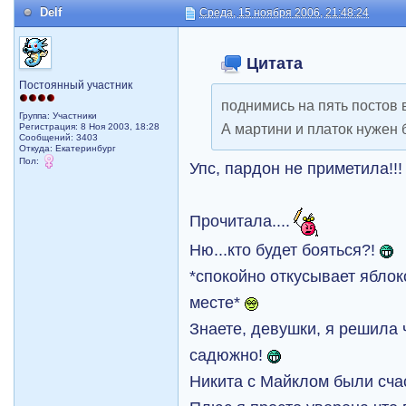
Delf
Среда, 15 ноября 2006, 21:48:24
Цитата
Постоянный участник
поднимись на пять постов 
Группа: Участники
А мартини и платок нужен б
Регистрация: 8 Ноя 2003, 18:28
Сообщений: 3403
Откуда: Екатеринбург
Пол:
Упс, пардон не приметила!!
Прочитала....
Ню...кто будет бояться?!
*спокойно откусывает яблок
месте*
Знаете, девушки, я решила ч
садюжно!
Никита с Майклом были счас