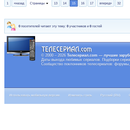
1
«назад
Страницы
13
14
15
16
17
вперед»
32
0
посетителей читают эту тему:
0
участников и
0
гостей
© 2000 – 2026
Телесериал.com — лучшие заруб
Даты выхода любимых сериалов.
Подборки сериа
Сообщество поклонников телесериалов: форумы, 
Использовать мобильную версию
Изменить стиль
Русский (RU)