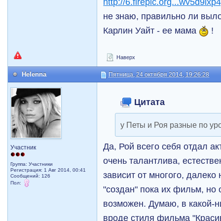
http://6.firepic.org...wv5d9ix
не знаю, правильно ли выло
Карлин Уайт - ее мама
!
Наверх
Helenna
Пятница, 24 октября 2014, 19:26:28
Цитата
у Петы и Роя разные по ур
Да, Рой всего себя отдал а
Участник
очень талантлива, естеств
Группа: Участники
Регистрация: 1 Авг 2014, 00:41
зависит от многого, далеко 
Сообщений: 126
Пол:
"создан" пока их фильм, но
возможен. Думаю, в какой-н
вроде стиля фильма "Красив