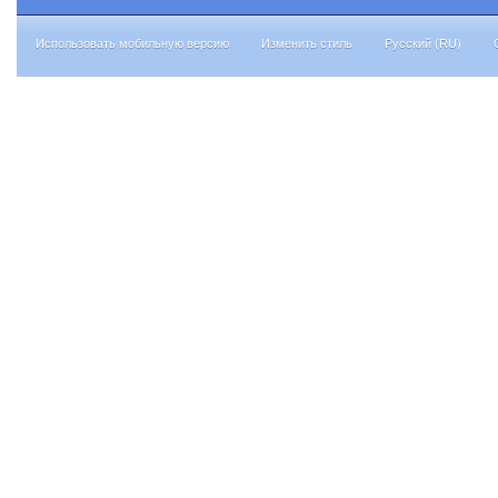
Использовать мобильную версию
Изменить стиль
Русский (RU)