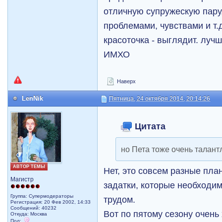
отличную супружескую пару
проблемами, чувствами и т.д
красоточка - выглядит. лучш
ИМХО
Наверх
LenNik
Пятница, 24 октября 2014, 20:14:26
Цитата
но Пета тоже очень талант
АВТОР ТЕМЫ
Нет, это совсем разные пла
Магистр
задатки, которые необходи
Группа: Супермодераторы
трудом.
Регистрация: 20 Фев 2002, 14:33
Сообщений: 40232
Вот по пятому сезону очень
Откуда: Москва
Пол: