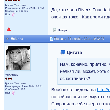
Группа: Участники
Регистрация: 12 Дек 2006, 17:51
Да, это явно River's Foundat
Сообщений: 13235
Пол:
очочках тоже.. Как время ид
Наверх
Helenna
Пятница, 24 октября 2014, 19:02:09
Цитата
Нам, конечно, приятно, 
нельзя ли, может, хоть 
Участник
осчастливить?
Группа: Участники
Регистрация: 1 Авг 2014, 00:41
Вообще то видела на
http:/
Сообщений: 126
Пол:
но сейчас они почему-то не 
Сохранила себе вчера на ко