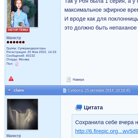
Так у Роя была 1 серия, а у 
максимальное эфирное вре
И вроде как для поклонниц
это должно быть непаханое
АВТОР ТЕМЫ
Магистр
Группа: Супермодераторы
Регистрация: 20 Фев 2002, 14:33
Сообщений: 40232
Откуда: Москва
Пол:
Наверх
claire
Суббота, 25 октября 2014, 20:18:45
Цитата
Сохранила себе вчера н
http://6.firepic.org...wv5
Магистр