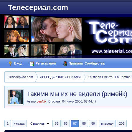
Телесериал.com
Вход
Регистрация
Правила_Сообщества
Телесериал.com
ЛЕГЕНДАРНЫЕ СЕРИАЛЫ
Ее звали Никита | La Femme N
Такими мы их не видели (римейк)
Автор
LenNik
,
Вторник, 04 июля 2006, 07:44:47
1
«назад
Страницы
85
86
87
88
89
вперед»
205