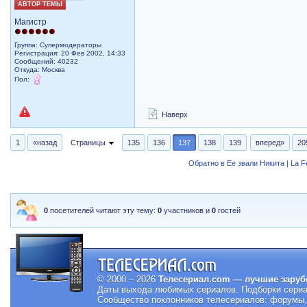
АВТОР ТЕМЫ
Магистр
Группа: Супермодераторы
Регистрация: 20 Фев 2002, 14:33
Сообщений: 40232
Откуда: Москва
Пол:
Наверх
1
«назад
Страницы
135
136
137
138
139
вперед»
20
Обратно в Ее звали Никита | La 
0
посетителей читают эту тему:
0
участников и
0
гостей
© 2000 – 2026
Телесериал.com — лучшие заруб
Даты выхода любимых сериалов.
Подборки сериа
Сообщество поклонников телесериалов: форумы, 