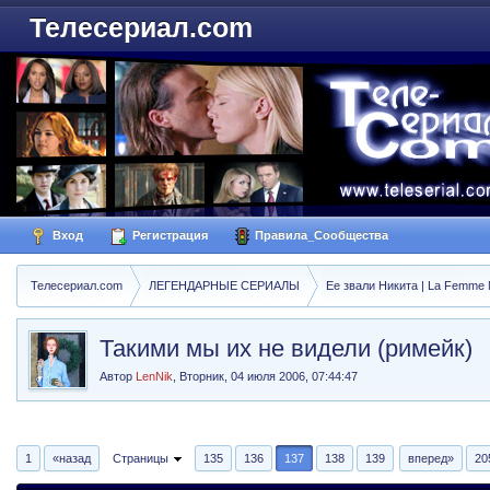
Телесериал.com
Вход
Регистрация
Правила_Сообщества
Телесериал.com
ЛЕГЕНДАРНЫЕ СЕРИАЛЫ
Ее звали Никита | La Femme N
Такими мы их не видели (римейк)
Автор
LenNik
,
Вторник, 04 июля 2006, 07:44:47
1
«назад
Страницы
135
136
137
138
139
вперед»
20