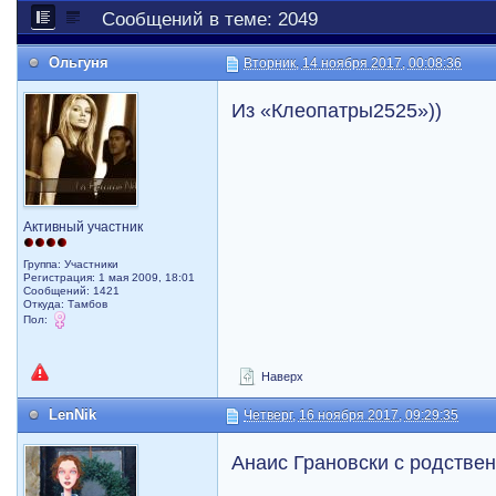
Сообщений в теме: 2049
Ольгуня
Вторник, 14 ноября 2017, 00:08:36
Из «Клеопатры2525»))
Активный участник
Группа: Участники
Регистрация: 1 мая 2009, 18:01
Сообщений: 1421
Откуда: Тамбов
Пол:
Наверх
LenNik
Четверг, 16 ноября 2017, 09:29:35
Анаис Грановски с родстве