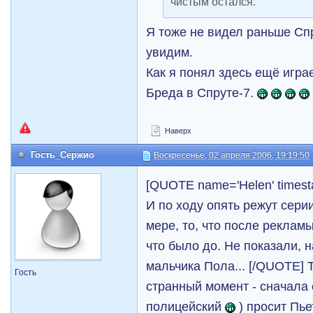
чистым остался.
Я тоже не видел раньше Спр
увидим.
Как я понял здесь ещё игра
Бреда в Спруте-7.
Наверх
Гость_Сержио
Воскресенье, 02 апреля 2006, 19:19:50
[QUOTE name='Helen' times
И по ходу опять режут сери
мере, то, что после рекламы
что было до. Не показали, 
мальчика Пола... [/QUOTE] 
Гость
странный момент - сначала
полицейский
) просит Пье