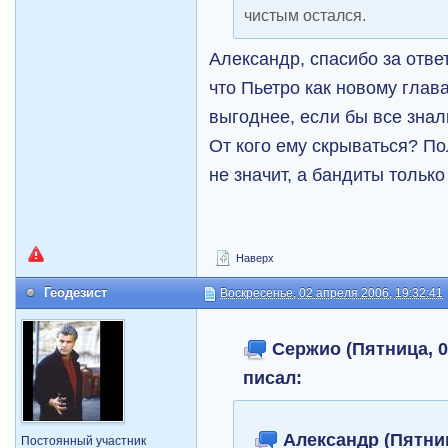
чистым остался.
Александр, спасибо за ответ
что Пьетро как новому гла
выгоднее, если бы все знали
От кого ему скрываться? По
не значит, а бандиты тольк
Наверх
Геодезист
Воскресенье, 02 апреля 2006, 19:32:41
Сержио (Пятница, 02
писал:
Александр (Пятниц
Постоянный участник