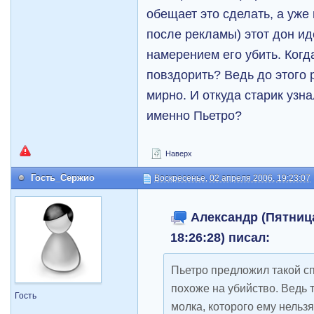
обещает это сделать, а уже
после рекламы) этот дон ид
намерением его убить. Когд
повздорить? Ведь до этого
мирно. И откуда старик узна
именно Пьетро?
Наверх
Гость_Сержио
Воскресенье, 02 апреля 2006, 19:23:07
Александр (Пятница
18:26:28) писал:
Пьетро предложил такой сп
похоже на убийство. Ведь 
Гость
молка, которого ему нельзя