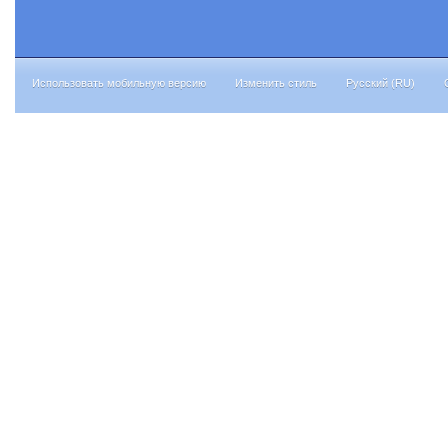
Использовать мобильную версию
Изменить стиль
Русский (RU)