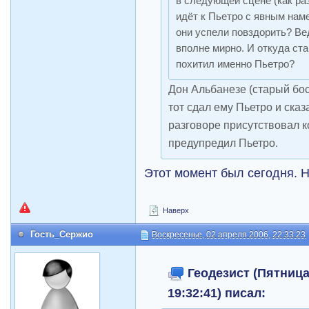
в следующей сцене (как ра
идёт к Пьетро с явным наме
они успели повздорить? Ве
вполне мирно. И откуда ста
похитил именно Пьетро?
Дон Альбанезе (старый босс
тот сдал ему Пьетро и сказа
разговоре присутствовал к
предупредил Пьетро.
Этот момент был сегодня. 
Наверх
Гость_Сержио
Воскресенье, 02 апреля 2006, 22:33:23
Геодезист (Пятница,
19:32:41) писал: