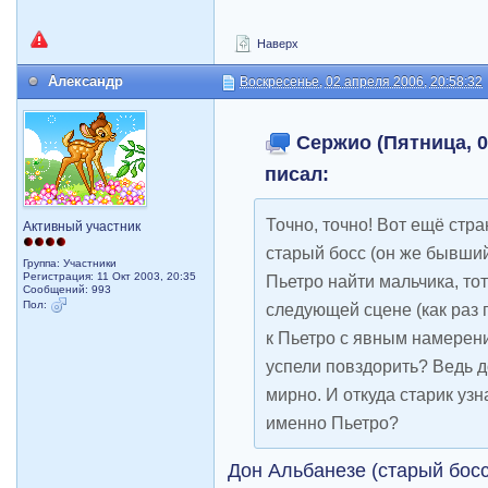
Наверх
Александр
Воскресенье, 02 апреля 2006, 20:58:32
Сержио (Пятница, 02
писал:
Точно, точно! Вот ещё стр
Активный участник
старый босс (он же бывши
Группа: Участники
Регистрация: 11 Окт 2003, 20:35
Пьетро найти мальчика, тот
Сообщений: 993
Пол:
следующей сцене (как раз 
к Пьетро с явным намерени
успели повздорить? Ведь д
мирно. И откуда старик узн
именно Пьетро?
Дон Альбанезе (старый босс