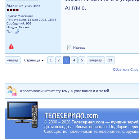
Активный участник
Англию.
Группа: Участники
Регистрация: 14 мая 2003, 16:36
Сообщений: 907
Откуда: Москва
Пол:
Наверх
«назад
Страницы
1
2
3
4
5
вперед»
23
Обратно в Спрут
0
посетителей читают эту тему:
0
участников и
0
гостей
© 2000 – 2026
Телесериал.com — лучшие заруб
Даты выхода любимых сериалов.
Подборки сериа
Сообщество поклонников телесериалов: форумы, 