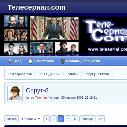
Телесериал.com
Вход
Регистрация
Правила_Сообщества
Телесериал.com
ЛЕГЕНДАРНЫЕ СЕРИАЛЫ
Спрут | La Piovra
Спрут-8
Автор
Teleman
,
Четверг, 30 января 2003, 23:19:51
«назад
Страницы
1
2
3
4
5
вперед»
23