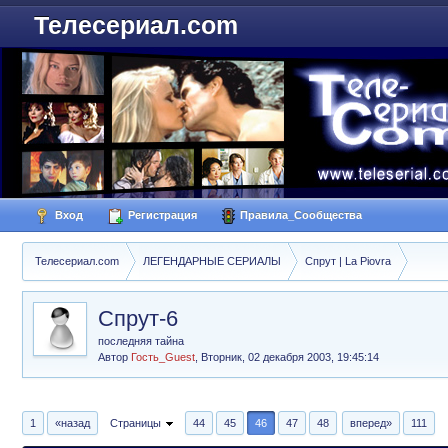
Телесериал.com
Вход
Регистрация
Правила_Сообщества
Телесериал.com
ЛЕГЕНДАРНЫЕ СЕРИАЛЫ
Спрут | La Piovra
Спрут-6
последняя тайна
Автор
Гость_Guest
,
Вторник, 02 декабря 2003, 19:45:14
1
«назад
Страницы
44
45
46
47
48
вперед»
111