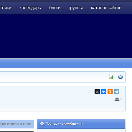
тники
календарь
блоги
группы
каталог сайтов
тники
календарь
блоги
группы
каталог сайтов
0
Последние сообщения
для ответа в теме