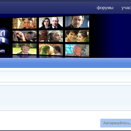
форумы
учас
форумы
учас
Авторизуйтесь 