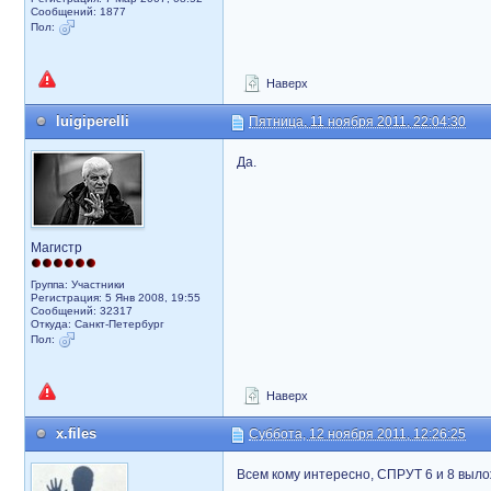
Сообщений: 1877
Пол:
Наверх
luigiperelli
Пятница, 11 ноября 2011, 22:04:30
Да.
Магистр
Группа: Участники
Регистрация: 5 Янв 2008, 19:55
Сообщений: 32317
Откуда: Санкт-Петербург
Пол:
Наверх
x.files
Суббота, 12 ноября 2011, 12:26:25
Всем кому интересно, СПРУТ 6 и 8 выло