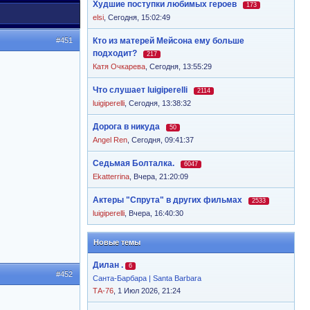
Худшие поступки любимых героев
173
elsi
,
Сегодня, 15:02:49
#451
Кто из матерей Мейсона ему больше
подходит?
217
Катя Очкарева
,
Сегодня, 13:55:29
Что слушает luigiperelli
2114
luigiperelli
,
Сегодня, 13:38:32
Дорога в никуда
50
Angel Ren
,
Сегодня, 09:41:37
Седьмая Болталка.
6047
Ekatterrina
,
Вчера, 21:20:09
Актеры "Спрута" в других фильмах
2533
luigiperelli
,
Вчера, 16:40:30
Новые темы
Дилан .
6
#452
Санта-Барбара | Santa Barbara
ТА-76
, 1 Июл 2026, 21:24