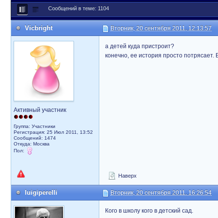
Сообщений в теме: 1104
Vicbright
Вторник, 20 сентября 2011, 12:13:57
а детей куда пристроит?
конечно, ее история просто потрясает. В
Активный участник
Группа: Участники
Регистрация: 25 Июл 2011, 13:52
Сообщений: 1474
Откуда: Москва
Пол:
Наверх
luigiperelli
Вторник, 20 сентября 2011, 16:26:54
Кого в школу кого в детский сад.