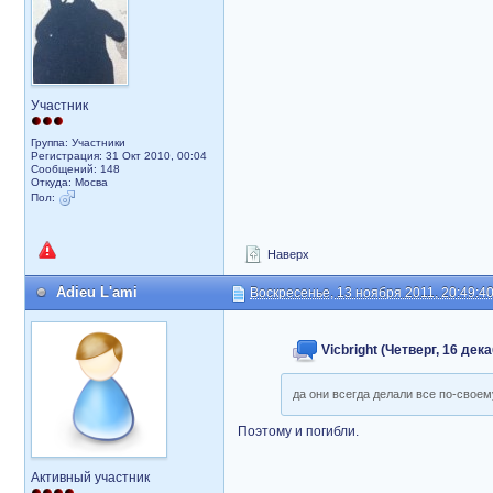
Участник
Группа: Участники
Регистрация: 31 Окт 2010, 00:04
Сообщений: 148
Откуда: Мосва
Пол:
Наверх
Adieu L'ami
Воскресенье, 13 ноября 2011, 20:49:4
Vicbright (Четверг, 16 дек
да они всегда делали все по-своему
Поэтому и погибли.
Активный участник