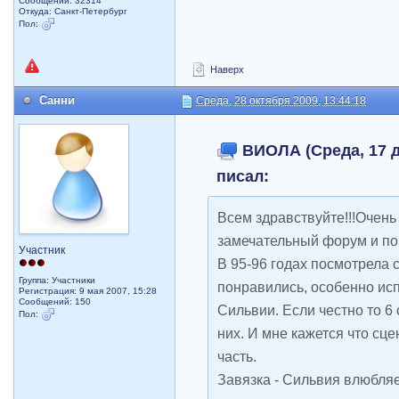
Сообщений: 32314
Откуда: Санкт-Петербург
Пол:
Наверх
Санни
Среда, 28 октября 2009, 13:44:18
ВИОЛА (Среда, 17 де
писал:
Всем здравствуйте!!!Очень
замечательный форум и по
Участник
В 95-96 годах посмотрела 
Группа: Участники
понравились, особенно ис
Регистрация: 9 мая 2007, 15:28
Сообщений: 150
Сильвии. Если честно то 6
Пол:
них. И мне кажется что сц
часть.
Завязка - Сильвия влюбляет