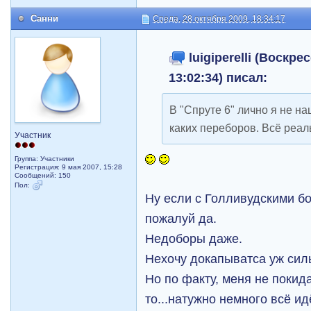
Санни
Среда, 28 октября 2009, 18:34:17
luigiperelli (Воскре
13:02:34) писал:
В "Спруте 6" лично я не на
каких переборов. Всё реал
Участник
Группа: Участники
Регистрация: 9 мая 2007, 15:28
Сообщений: 150
Пол:
Ну если с Голливудскими б
пожалуй да.
Недоборы даже.
Нехочу докапыватса уж сил
Но по факту, меня не покида
то...натужно немного всё и