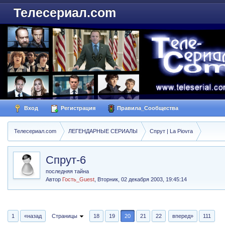
Телесериал.com
Вход
Регистрация
Правила_Сообщества
Телесериал.com
ЛЕГЕНДАРНЫЕ СЕРИАЛЫ
Спрут | La Piovra
Спрут-6
последняя тайна
Автор
Гость_Guest
,
Вторник, 02 декабря 2003, 19:45:14
1
«назад
Страницы
18
19
20
21
22
вперед»
111