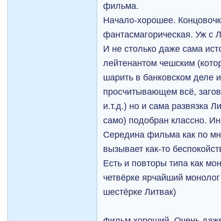
фильма.
Начало-хорошее. Концовочк
фантасмагорическая. Уж с Л
И не столько даже сама ис
лейтенантом чешским (кото
шарить в банковском деле 
просчитывающем всё, загов
и.т.д.) но и сама развязка Л
само) подобран классно. И
Середина фильма как по мне
вызывает как-то беспокойст
Есть и повторы типа как мо
четвёрке ярчайший монолог
шестёрке Литвак)
Фильм хороший. Очень даже.