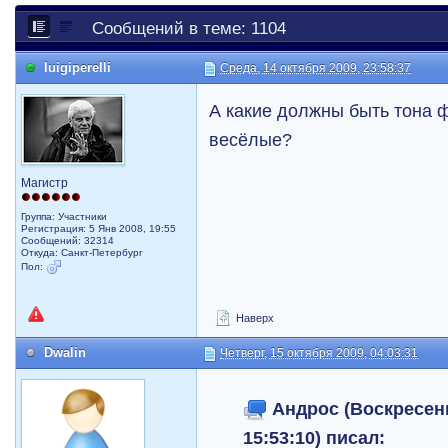
Сообщений в теме: 1104
luigiperelli
Среда, 14 октября 2009, 23:58:37
А какие должны быть тона 
весёлые?
Магистр
Группа: Участники
Регистрация: 5 Янв 2008, 19:55
Сообщений: 32314
Откуда: Санкт-Петербург
Пол:
Наверх
Dwalin
Четверг, 15 октября 2009, 04:03:31
Андрос (Воскресень
15:53:10) писал: