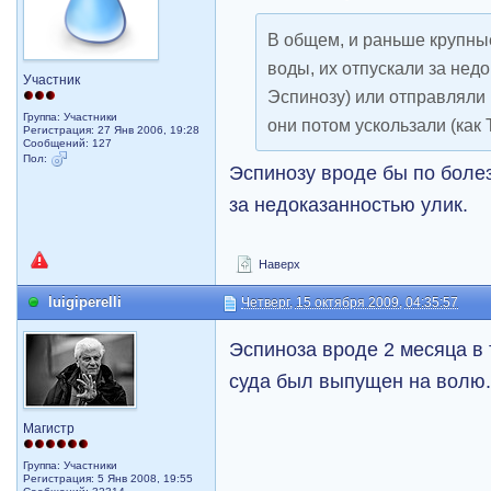
В общем, и раньше крупны
воды, их отпускали за недо
Участник
Эспинозу) или отправляли 
Группа: Участники
они потом ускользали (как 
Регистрация: 27 Янв 2006, 19:28
Сообщений: 127
Пол:
Эспинозу вроде бы по болез
за недоказанностью улик.
Наверх
luigiperelli
Четверг, 15 октября 2009, 04:35:57
Эспиноза вроде 2 месяца в 
суда был выпущен на волю
Магистр
Группа: Участники
Регистрация: 5 Янв 2008, 19:55