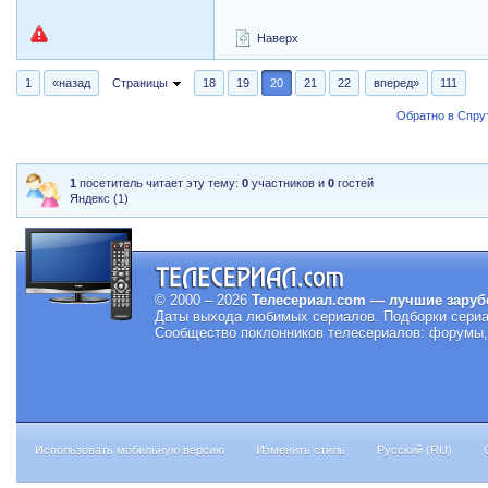
Наверх
1
«назад
Страницы
18
19
20
21
22
вперед»
111
Обратно в Спрут
1
посетитель читает эту тему:
0
участников и
0
гостей
Яндекс (1)
© 2000 – 2026
Телесериал.com — лучшие заруб
Даты выхода любимых сериалов.
Подборки сериа
Сообщество поклонников телесериалов: форумы, 
Использовать мобильную версию
Изменить стиль
Русский (RU)