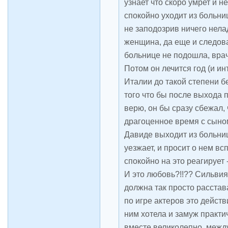
узнает что скоро умрет и не
спокойно уходит из больниц
не заподозрив ничего нела
женщина, да еще и следова
больнице не подошла, врач
Потом он лечится год (и инт
Италии до такой степени 
того что бы после выхода п
верю, он бы сразу сбежал,
драгоценное время с сыно
Давиде выходит из больниц
уезжает, и просит о нем вс
спокойно на это реагирует 
И это любовь?!!?? Сильвия
должна так просто расстава
по игре актеров это дейст
ним хотела и замуж практ
вместе великолепно, между