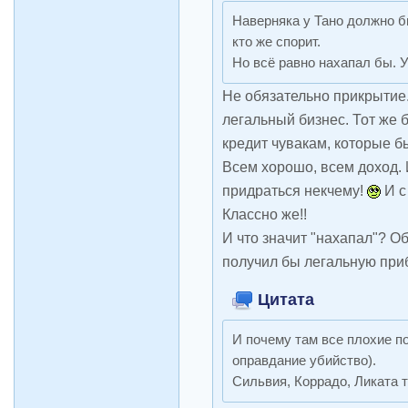
Наверняка у Тано должно б
кто же спорит.
Но всё равно нахапал бы.
Не обязательно прикрытие.
легальный бизнес. Тот же
кредит чувакам, которые б
Всем хорошо, всем доход. И
придраться некчему!
И с
Классно же!!
И что значит "нахапал"? О
получил бы легальную приб
Цитата
И почему там все плохие п
оправдание убийство).
Сильвия, Коррадо, Ликата т