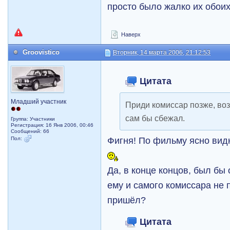
просто было жалко их обоих
Наверх
Groovistico
Вторник, 14 марта 2006, 21:12:53
Цитата
Младший участник
Приди комиссар позже, во
сам бы сбежал.
Группа: Участники
Регистрация: 16 Янв 2006, 00:46
Сообщений: 66
Фигня! По фильму ясно видн
Пол:
Да, в конце концов, был бы
ему и самого комиссара не п
пришёл?
Цитата