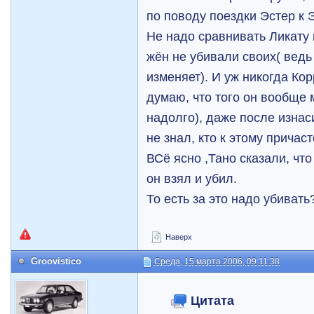
по поводу поездки Эстер к 
Не надо сравнивать Ликату 
жён не убивали своих( ведь
изменяет). И уж никогда Ко
думаю, что того он вообще 
надолго), даже после изнас
не знал, кто к этому причас
ВСё ясно ,Тано сказали, что
он взял и убил.
То есть за это надо убиват
Наверх
Groovistico
Среда, 15 марта 2006, 09:11:38
Цитата