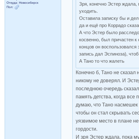
Откуда: Новосибирск
Зря, конечно Эстер ждала, 
Пол:
уходить.
Оставила записку бы и дел
да и ещё про Коррадо сказа
А что Эстер было расследо
косвенно, был причастен к
концов он воспользовался з
запись дал Эспиноза), что
А Тано то что жалеть
Конечно б, Тано не сказал 
никому не доверял. И Эсте
последнюю очередь сказал
память детства, когда все
думаю, что Тано насмешек
чтобы он стал скрывать сест
уязвимое место в плане не
гордости.
И зря Эстер ждала, пока м