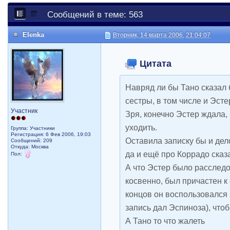
Сообщений в теме: 563
Elenka
Вторник, 14 марта 2006, 21:04:07
Цитата
Навряд ли бы Тано сказал 
сестры, в том числе и Эсте
Участник
Зря, конечно Эстер ждала,
уходить.
Группа: Участники
Регистрация: 6 Фев 2006, 19:03
Оставила записку бы и дел
Сообщений: 209
Откуда: Москва
да и ещё про Коррадо сказа
Пол:
А что Эстер было расследо
косвенно, был причастен к
концов он воспользовался 
запись дал Эспиноза), что
А Тано то что жалеть