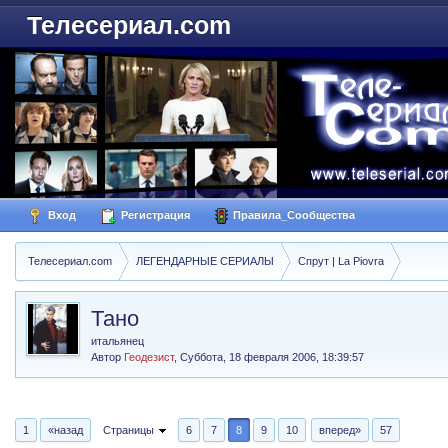
Телесериал.com
Вход
Регистрация
Правила_Сообщества
Телесериал.com
ЛЕГЕНДАРНЫЕ СЕРИАЛЫ
Спрут | La Piovra
Тано
итальянец
Автор
Геодезист
,
Суббота, 18 февраля 2006, 18:39:57
1
«назад
Страницы
6
7
8
9
10
вперед»
57