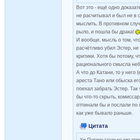
Вот это - ещё одно доказат
не расчитывал и был не в
мыслить. В противном случ
рыло, и пошла бы драка!
И вообще, мысль о том, чт
расчётливо убил Эстер, н
критики. Хотя бы потому, ч
рационального смысла не
А что до Катани, то у него
ареста Тано или обыска его
поехал забрать Эстер. Так
бы что-то скрыть, комиссар
отпинали бы и послали по 
как уже бывало раньше.
Цитата
Уж Пупаро столько лет про