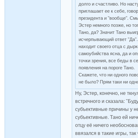
долго и счастливо. Но наст
приглашает ее к себе, говор
президента и "вообще". См
Эстер немного позже, но то
Тано, да? Значит Тано выиг
исчерпывающий ответ "Да".
находит своего отца с дырк
самоубийства ясна, да и оп
точки зрения, все беды в с
появления на пороге Тано.
Скажете, что ни одного пов
не было? Прям таки ни одн
Ну, Эстер, конечно, не ткн
встречного и сказала: "Буду
субъективные причины у не
субъективные. Тано ей ниче
отцу её ничего необоснова
ввязался в такие игры, так