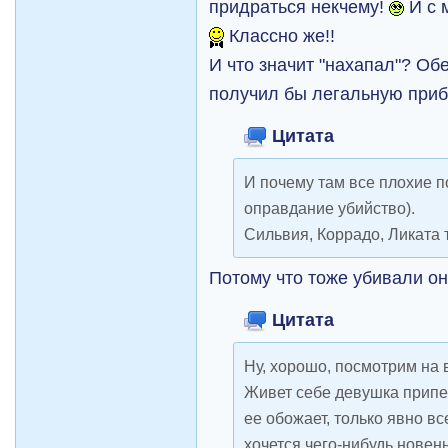
придраться некчему!
И с 
Классно же!!
И что значит "нахапал"? Об
получил бы легальную приб
Цитата
И почему там все плохие п
оправдание убийство).
Сильвия, Коррадо, Ликата т
Потому что тоже убивали он
Цитата
Ну, хорошо, посмотрим на в
Живет себе девушка припев
ее обожает, только явно вс
хочется чего-нибудь новень