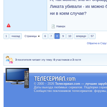
Ликата убивали - их можно 
ни в коем случае?
Наверх
1
«назад
Страницы
6
7
8
9
10
вперед»
57
Обратно в Спрут
3
посетителя читают эту тему:
0
участников и
3
гостя
© 2000 – 2026
Телесериал.com — лучшие заруб
Даты выхода любимых сериалов.
Подборки сериа
Сообщество поклонников телесериалов: форумы, 