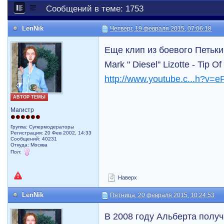
Сообщений в теме: 1753
LenNik
Четверг, 19 февраля 2015, 07:06:18
Еще клип из боевого Петьк
Mark " Diesel" Lizotte - Tip 
http://www.youtube.c...h?v=
АВТОР ТЕМЫ
Магистр
Группа: Супермодераторы
Регистрация: 20 Фев 2002, 14:33
Сообщений: 40231
Откуда: Москва
Пол:
Наверх
LenNik
Пятница, 20 февраля 2015, 10:24:53
В 2008 году Альберта получ