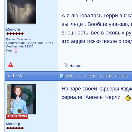
А я любовалась Терри в Ск
выглядит. Вообще уважаю, к
Магистр
внешность, вес в ежовых ру
Группа: Участники
это аццки тяжко после опре
Регистрация: 12 Дек 2006, 17:51
Сообщений: 13235
Пол:
Наверх
LenNik
Воскресенье, 15 марта 2015, 13:26:37
На заре своей карьеры Юдж
сериале "Ангелы Чарли".
АВТОР ТЕМЫ
Магистр