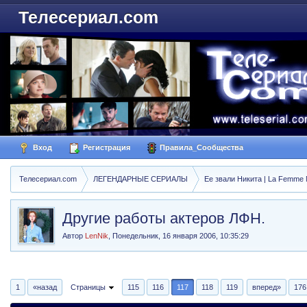
Телесериал.com
Вход
Регистрация
Правила_Сообщества
Телесериал.com
ЛЕГЕНДАРНЫЕ СЕРИАЛЫ
Ее звали Никита | La Femme N
Другие работы актеров ЛФН.
Автор
LenNik
,
Понедельник, 16 января 2006, 10:35:29
1
«назад
Страницы
115
116
117
118
119
вперед»
176