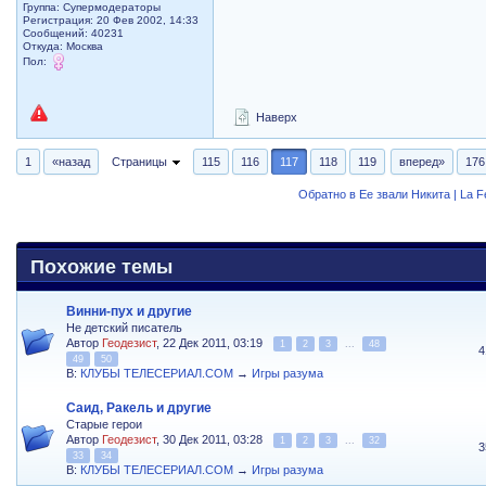
Группа: Супермодераторы
Регистрация: 20 Фев 2002, 14:33
Сообщений: 40231
Откуда: Москва
Пол:
Наверх
1
«назад
Страницы
115
116
117
118
119
вперед»
176
Обратно в Ее звали Никита | La 
Похожие темы
Винни-пух и другие
Не детский писатель
Автор
Геодезист
, 22 Дек 2011, 03:19
1
2
3
...
48
4
49
50
В:
КЛУБЫ ТЕЛЕСЕРИАЛ.COM
→
Игры разума
Саид, Ракель и другие
Старые герои
Автор
Геодезист
, 30 Дек 2011, 03:28
1
2
3
...
32
3
33
34
В:
КЛУБЫ ТЕЛЕСЕРИАЛ.COM
→
Игры разума