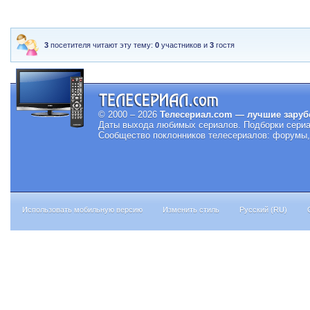
3
посетителя читают эту тему:
0
участников и
3
гостя
© 2000 – 2026
Телесериал.com — лучшие заруб
Даты выхода любимых сериалов.
Подборки сериа
Сообщество поклонников телесериалов: форумы, 
Использовать мобильную версию
Изменить стиль
Русский (RU)