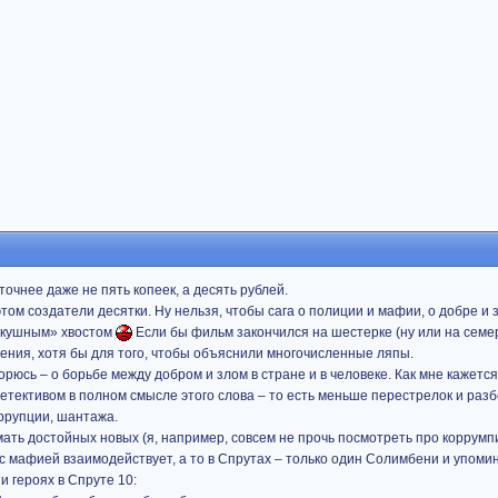
 точнее даже не пять копеек, а десять рублей.
том создатели десятки. Ну нельзя, чтобы сага о полиции и мафии, о добре и 
какушным» хвостом
Если бы фильм закончился на шестерке (ну или на семер
ения, хотя бы для того, чтобы объяснили многочисленные ляпы.
рюсь – о борьбе между добром и злом в стране и в человеке. Как мне кажетс
детективом в полном смысле этого слова – то есть меньше перестрелок и раз
ррупции, шантажа.
умать достойных новых (я, например, совсем не прочь посмотреть про коррум
и с мафией взаимодействует, а то в Спрутах – только один Солимбени и упомин
и героях в Спруте 10: