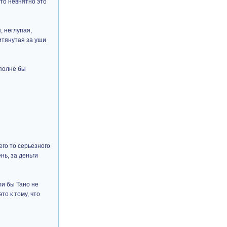
 то невнятно это
, неглупая,
итянутая за уши
Вполне бы
его то серьезного
нь, за деньги
ли бы Тано не
то к тому, что