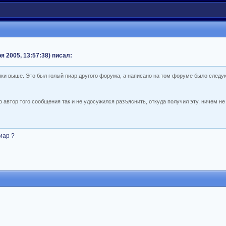
я 2005, 13:57:38) писал:
ки выше. Это был голый пиар другого форума, а написано на том форуме было следу
то автор того сообщения так и не удосужился разъяснить, откуда получил эту, ничем 
иар ?