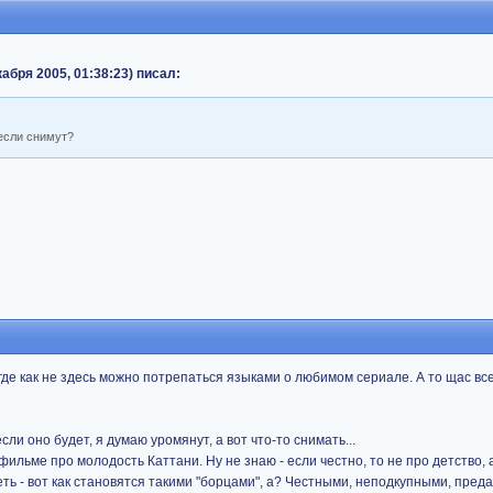
абря 2005, 01:38:23) писал:
 если снимут?
 где как не здесь можно потрепаться языками о любимом сериале. А то щас все
ли оно будет, я думаю уромянут, а вот что-то снимать...
фильме про молодость Каттани. Ну не знаю - если честно, то не про детство, 
ь - вот как становятся такими "борцами", а? Честными, неподкупными, пред