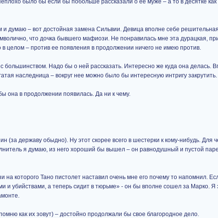
еплохо было бы если бы побольше рассказали о ее муже – а то в десятке как
 и думаю – вот достойная замена Сильвии. Девица вполне себе решительная
мволично, что дочка бывшего мафиози. Не понравилась мне эта дурацкая, пр
о в целом – против ее появления в продолжении ничего не имею против.
с большинством. Надо бы о ней рассказать. Интересно же куда она делась. 
огатая наследница – вокруг нее можно было бы интересную интригу закрутить.
 бы она в продолжении появилась. Да ни к чему.
н (за державу обыдно). Ну этот скорее всего в шестерки к кому-нибудь. Для ч
полнитель я думаю, из него хороший бы вышел – он равнодушный и пустой паре
и на которого Тано пистолет наставил очень мне его почему то напомнил. Ес
и и убийствами, а теперь сидит в тюрьме» - он бы вполне сошел за Марко. Я э
амонте.
омню как их зовут) – достойно продолжали бы свое благородное дело.