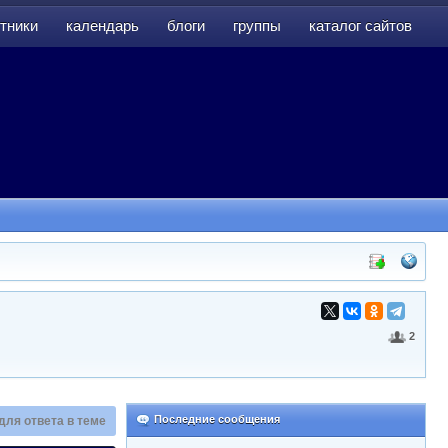
тники
календарь
блоги
группы
каталог сайтов
тники
календарь
блоги
группы
каталог сайтов
2
Последние сообщения
для ответа в теме