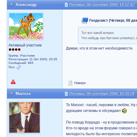
Александр
Пятница, 08 сентября 2006, 14:52:42
Геодезист (Четверг, 08 дек
Тут вот какой вопрос.
Что-нибудь про Каттани упомянут,
Активный участник
Думаю, что в этом нет необходимости.
Группа: Участники
Регистрация: 11 Окт 2003, 20:35
Сообщений: 993
Пол:
Наверх
Marioza
Пятница, 08 сентября 2006, 16:39:29
To Manoel - пасиб, пирожки я люблю. Ну
дурацкие ситкомы и обсуждают
По поводу Коррадо - ну в продолжении ес
Кто-то вроде на этом форуме говорил о 
молодость было бы интересно посмотрет