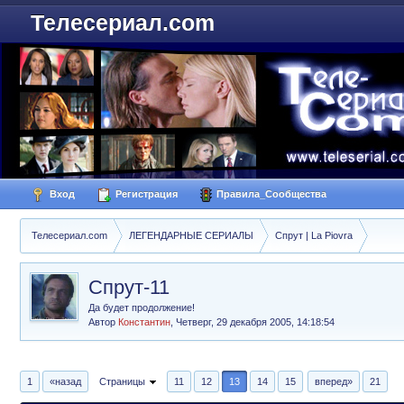
Телесериал.com
Вход
Регистрация
Правила_Сообщества
Телесериал.com
ЛЕГЕНДАРНЫЕ СЕРИАЛЫ
Спрут | La Piovra
Спрут-11
Да будет продолжение!
Автор
Константин
,
Четверг, 29 декабря 2005, 14:18:54
1
«назад
Страницы
11
12
13
14
15
вперед»
21