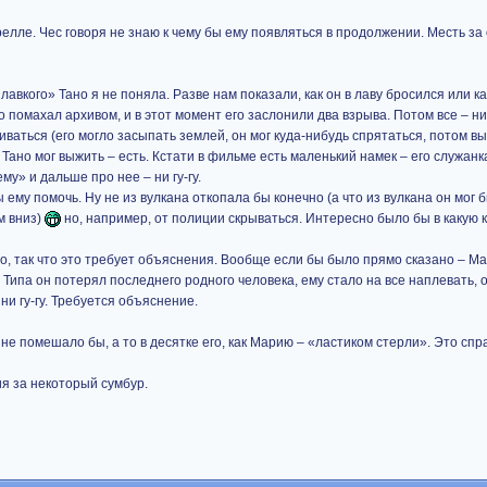
елле. Чес говоря не знаю к чему бы ему появляться в продолжении. Месть за 
авкого» Тано я не поняла. Разве нам показали, как он в лаву бросился или ка
 помахал архивом, и в этот момент его заслонили два взрыва. Потом все – ни
аться (его могло засыпать землей, он мог куда-нибудь спрятаться, потом вы
о Тано мог выжить – есть. Кстати в фильме есть маленький намек – его служан
му» и дальше про нее – ни гу-гу.
 ему помочь. Ну не из вулкана откопала бы конечно (а что из вулкана он мог 
ом вниз)
но, например, от полиции скрываться. Интересно было бы в какую 
о, так что это требует объяснения. Вообще если бы было прямо сказано – М
Типа он потерял последнего родного человека, ему стало на все наплевать, о
 ни гу-гу. Требуется объяснение.
не помешало бы, а то в десятке его, как Марию – «ластиком стерли». Это спр
я за некоторый сумбур.