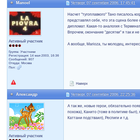
Manoel
Четверг, 07 сентября 2006, 17:45:41
Насчет "тугоплавкого" Тано писалось ко
представлял себе, что эта сцена более 
дипломат. Какая-то аналогия с Терминат
Впрочем, окончание "десятки" я так и не
Активный участник
А вообще, Marioza, ты молодец, интере
Группа: Участники
Регистрация: 14 мая 2003, 16:36
Сообщений: 907
Откуда: Москва
Пол:
Наверх
Александр
Четверг, 07 сентября 2006, 22:25:36
А так же, новые герои, обязательно по
похожа), Канито (тоже в политике был),
Каттани подстваил), Респиги и т.д.
Активный участник