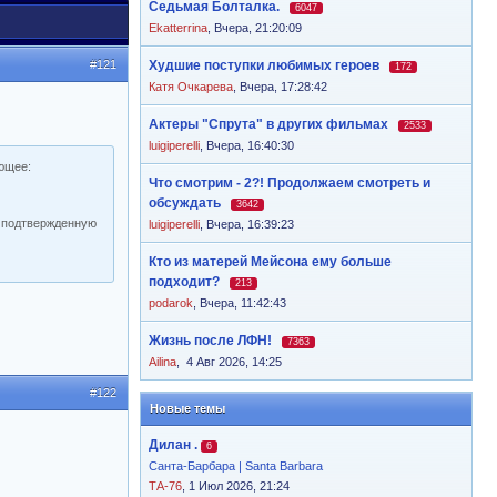
Седьмая Болталка.
6047
Ekatterrina
,
Вчера, 21:20:09
#121
Худшие поступки любимых героев
172
Катя Очкарева
,
Вчера, 17:28:42
Актеры "Спрута" в других фильмах
2533
luigiperelli
,
Вчера, 16:40:30
ющее:
Что смотрим - 2?! Продолжаем смотреть и
обсуждать
3642
не подтвержденную
luigiperelli
,
Вчера, 16:39:23
Кто из матерей Мейсона ему больше
подходит?
213
podarok
,
Вчера, 11:42:43
Жизнь после ЛФН!
7363
Ailina
,
4 Авг 2026, 14:25
#122
Новые темы
Дилан .
6
Санта-Барбара | Santa Barbara
ТА-76
, 1 Июл 2026, 21:24