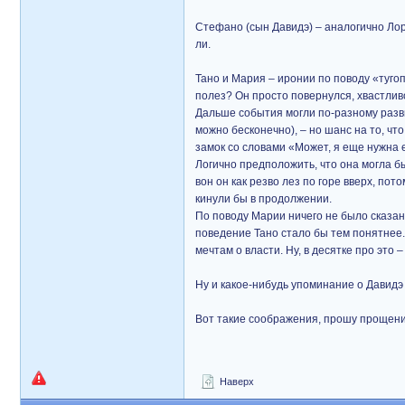
Стефано (сын Давидэ) – аналогично Лор
ли.
Тано и Мария – иронии по поводу «тугопл
полез? Он просто повернулся, хвастливо
Дальше события могли по-разному развив
можно бесконечно), – но шанс на то, чт
замок со словами «Может, я еще нужна е
Логично предположить, что она могла бы
вон он как резво лез по горе вверх, пот
кинули бы в продолжении.
По поводу Марии ничего не было сказан
поведение Тано стало бы тем понятнее. 
мечтам о власти. Ну, в десятке про это –
Ну и какое-нибудь упоминание о Давидэ 
Вот такие соображения, прошу прощени
Наверх