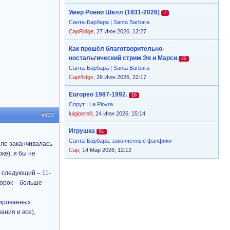
Умер Ронни Шелл (1931-2026)
7
Санта-Барбара | Santa Barbara
CapRidge
, 27 Июн 2026, 12:27
Как прошёл благотворительно-
ностальгический стрим Эя и Марси
20
Санта-Барбара | Santa Barbara
CapRidge
, 26 Июн 2026, 22:17
Europeo 1987-1992.
16
Спрут | La Piovra
luigiperelli
, 24 Июн 2026, 15:14
#123
Игрушка
61
Санта-Барбара: законченные фанфики
зле заканчивалась
Cap
, 14 Мар 2026, 12:12
ке), я бы не
я следующий – 11-
борок – больше
пированных
ания и все),