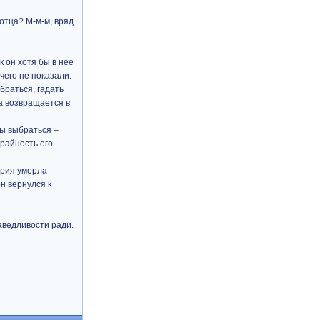
отца? М-м-м, вряд
к он хотя бы в нее
чего не показали.
браться, гадать
ка возвращается в
бы выбраться –
крайность его
ария умерла –
н вернулся к
аведливости ради.