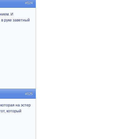
#124
анием. И
 в руке заветный
#125
 которая на эстер
тот, который