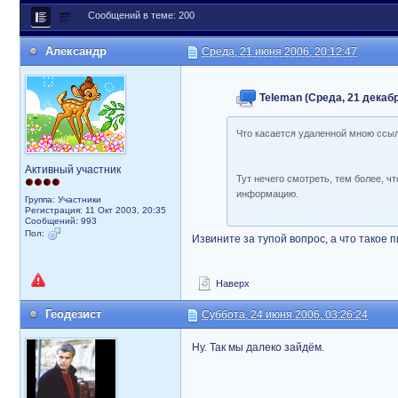
Сообщений в теме: 200
Александр
Среда, 21 июня 2006, 20:12:47
Teleman (Среда, 21 декабр
Что касается удаленной мною ссыл
Активный участник
Тут нечего смотреть, тем более, ч
информацию.
Группа: Участники
Регистрация: 11 Окт 2003, 20:35
Сообщений: 993
Пол:
Извините за тупой вопрос, а что такое п
Наверх
Геодезист
Суббота, 24 июня 2006, 03:26:24
Ну. Так мы далеко зайдём.