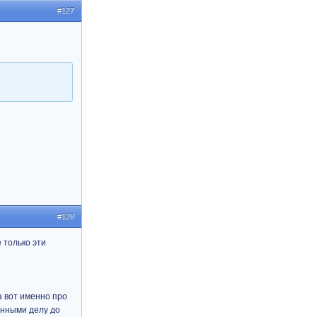
#127
#128
 только эти
а вот именно про
анными делу до