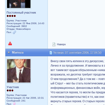
Постоянный участник
Группа: Участники
Регистрация: 22 Янв 2006, 14:43
Сообщений: 3902
Откуда: Новосибирск
Пол:
Наверх
Marioza
Четверг, 07 сентября 2006, 17:04:50
Внесу свои пять копеек в эту дискуссию,
Лично я за продолжение. И виноваты в э
вот таким вот куцым обгрызенным «ни
возражала, но десятка требует продолж
О чем продолжение? Да о том же – повто
ый Спрут – мог бы стать политическим 
Участник
информационных, финансовых войн, ко
Что касается героев, то могли бы прид
Группа: Участники
политиков (правительство) и то, как он
Регистрация: 22 Авг 2006, 10:31
Сообщений: 241
вернуть старых героев. О старых героях 
Пол: