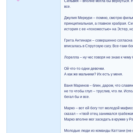
Сильвия – вполне могла бы вернуться. Н
все.
Джулия Меркури – помню, смотрю фильм
принципиальная, а главное храбрая. Си
история с ее «похожестью» на Эстер, н
Грета Антинари – совершенно согласна 
вписалась в Спрутскую сагу. Все-таки б
Лорелла – ну чес говоря не знаю к чему
Ой что-то одни девочки.
А как же мальчики? Их есть у меня.
Ваня Маринов – блин, даром, что славяни
не то чтобы глуп – труслив, что ли. Ис
бегал бы и все.
Марко – вот ей богу тот молодой мафиоз
сказал – «твой отец занимался грабежам
Марко вполне мог заседать в кружке у Р
Молодые люди из команды Каттани (не п