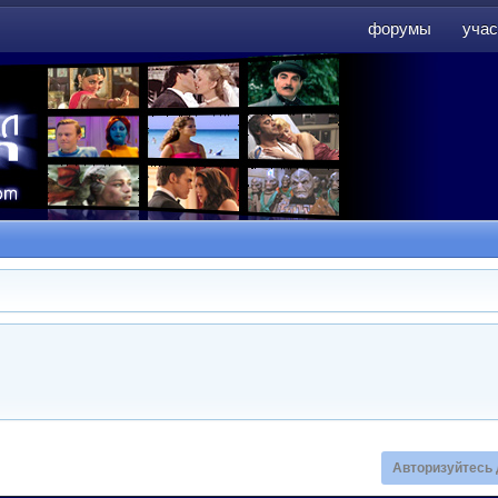
форумы
учас
форумы
учас
Авторизуйтесь 