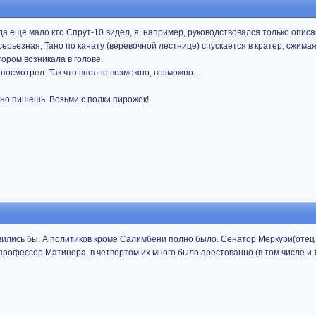
гда еще мало кто Спрут-10 видел, я, например, руководствовался только опис
серьезная, Тано по канату (веревочной лестнице) спускается в кратер, сжимая
ором возникала в голове.
 посмотрел. Так что вполне возможно, возможно...
сно пишешь. Возьми с полки пирожок!
явились бы. А политиков кроме Салимбени полно было. Сенатор Меркури(отец
 профессор Матинера, в четвертом их много было арестованно (в том числе и 