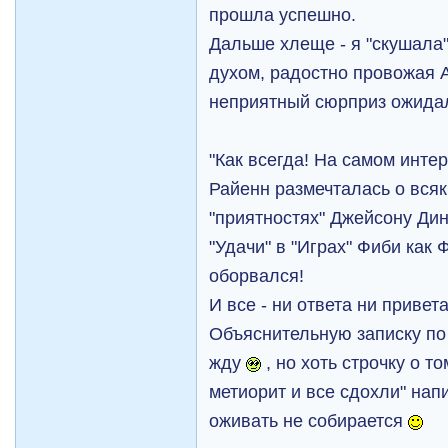
прошла успешно.
Дальше хлеще - я "скушала
духом, радостно провожая А
неприятный сюрприз ожидал
"Как всегда! На самом интер
Райенн размечталась о вся
"приятностях" Джейсону Дин
"Удачи" в "Играх" Фиби как
оборвался!
И все - ни ответа ни привета
Объяснительную записку по 
жду
, но хоть строчку о то
метиорит и все сдохли" нап
оживать не собирается