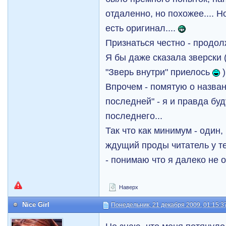
отдаленно, но похожее.... Н
есть оригинал....
Признаться честно - продол
Я бы даже сказала зверски 
"Зверь внутри" приелось
)
Впрочем - помятую о назва
последней" - я и правда бу
последнего...
Так что как минимум - один
ждущий проды читатель у те
- понимаю что я далеко не о
Наверх
Nice Girl
Понедельник, 21 декабря 2009, 01:15:3