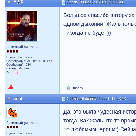
M@RI
Среда, 03 ноября 2010, 23:23:41
Большое спасибо автору за
одном дыхании. Жаль тольк
никогда не будет(((
Активный участник
Группа: Участники
Регистрация: 21 Окт 2010, 16:01
Сообщений: 534
Откуда: Москва
Пол:
Наверх
Soul
Среда, 16 февраля 2011, 17:53:13
Да, это была чудесная исто
тогда. Как жаль что то вре
Активный участник
по любимым героям:) Сейча
Группа: Участники