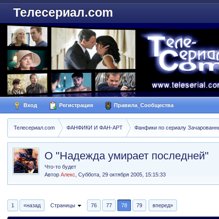
Телесериал.com
Вход
Регистрация
Правила_Сообщества
Телесериал.com
ФАНФИКИ И ФАН-АРТ
Фанфики по сериалу Зачарованные
О "Надежда умирает последней"
Что-то будет
Автор
Алекс
,
Суббота, 29 октября 2005, 15:15:33
1
«назад
Страницы
76
77
78
79
вперед»