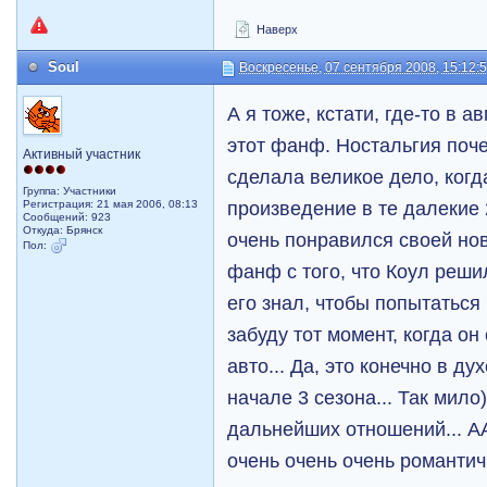
Наверх
Soul
Воскресенье, 07 сентября 2008, 15:12:
А я тоже, кстати, где-то в 
этот фанф. Ностальгия поче
Активный участник
сделала великое дело, когд
Группа: Участники
произведение в те далекие 
Регистрация: 21 мая 2006, 08:13
Сообщений: 923
Откуда: Брянск
очень понравился своей нов
Пол:
фанф с того, что Коул решил
его знал, чтобы попытаться 
забуду тот момент, когда он
авто... Да, это конечно в ду
начале 3 сезона... Так мило)
дальнейших отношений... 
очень очень очень романтично!!