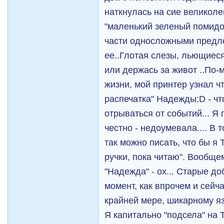
наткнулась на сие великолеп
"маленький зеленый помидо
части односложными предл
ее..Глотая слезы, льющиеся
или держась за живот ..По-
жизни, мой принтер узнал ч
распечатка" Надежды:D - чт
отрываться от событий... Я
честно - недоумевала.... В т
так можно писать, что бы я 
ручки, пока читаю". Вообще
"Надежда" - ох... Старые до
момент, как впрочем и сейча
крайней мере, шикарному яз
Я капитально "подсела" на Т