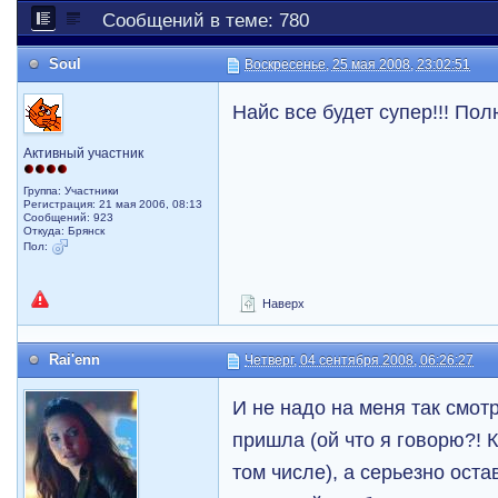
Сообщений в теме: 780
Soul
Воскресенье, 25 мая 2008, 23:02:51
Найс все будет супер!!! Пол
Активный участник
Группа: Участники
Регистрация: 21 мая 2006, 08:13
Сообщений: 923
Откуда: Брянск
Пол:
Наверх
Rai'enn
Четверг, 04 сентября 2008, 06:26:27
И не надо на меня так смот
пришла (ой что я говорю?! К
том числе), а серьезно оста