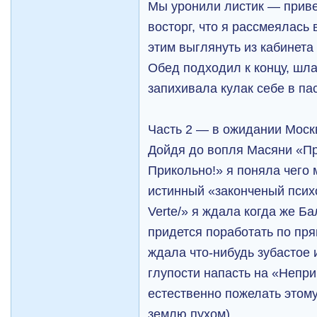
Мы уронили листик — приве
восторг, что я рассмеялась 
этим выглянуть из кабинета
Обед подходил к концу, шла
запихивала кулак себе в па
Часть 2 — в ожидании Мос
Дойдя до вопля Масяни «П
Прикольно!» я поняла чего м
истинный «законченый психо
Verte/» я ждала когда же Б
придется поработать по пря
ждала что-нибудь зубастое и
глупости напасть на «Непри
естественно пожелать этому
землю пухом).