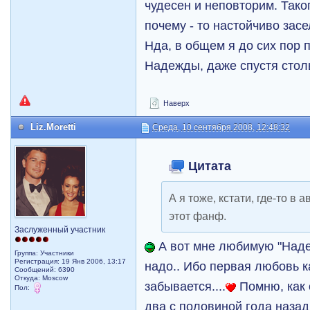
чудесен и неповторим. Таког
почему - то настойчиво засел
Нда, в общем я до сих пор 
Надежды, даже спустя стол
Наверх
Liz.Moretti
Среда, 10 сентября 2008, 12:48:32
Цитата
А я тоже, кстати, где-то в
этот фанф.
Заслуженный участник
А вот мне любимую "Наде
Группа: Участники
Регистрация: 19 Янв 2006, 13:17
надо.. Ибо первая любовь к
Сообщений: 6390
Откуда: Moscow
забывается....
Помню, как 
Пол:
два с половиной года назад