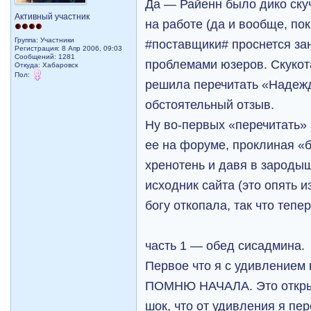
Да — Райенн было дико ск
Активный участник
на работе (да и вообще, по
Группа: Участники
#поставщики# проснется за
Регистрация: 8 Апр 2006, 09:03
Сообщений: 1281
проблемами юзеров. Скукот
Откуда: Хабаровск
Пол:
решила перечитать «Надежд
обстоятельный отзыв.
Ну во-первых «перечитать» 
ее на форуме, проклиная «
хренотень и давя в зароды
исходник сайта (это опять и
богу откопала, так что тепе
часть 1 — обед сисадмина.
Первое что я с удивлением
ПОМНЮ НАЧАЛА. Это открыт
шок, что от удивления я пе