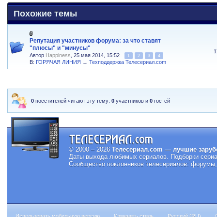
Похожие темы
Репутация участников форума: за что ставят
"плюсы" и "минусы"
1
Автор
Happiness
, 25 мая 2014, 15:52
1
2
3
4
В:
ГОРЯЧАЯ ЛИНИЯ
→
Техподдержка Телесериал.com
0
посетителей читают эту тему:
0
участников и
0
гостей
© 2000 – 2026
Телесериал.com — лучшие заруб
Даты выхода любимых сериалов.
Подборки сериа
Сообщество поклонников телесериалов: форумы, 
Использовать мобильную версию
Изменить стиль
Русский (RU)