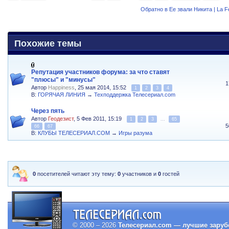
Обратно в Ее звали Никита | La 
Похожие темы
Репутация участников форума: за что ставят
"плюсы" и "минусы"
1
Автор
Happiness
, 25 мая 2014, 15:52
1
2
3
4
В:
ГОРЯЧАЯ ЛИНИЯ
→
Техподдержка Телесериал.com
Через пять
Автор
Геодезист
, 5 Фев 2011, 15:19
1
2
3
...
65
5
66
67
В:
КЛУБЫ ТЕЛЕСЕРИАЛ.COM
→
Игры разума
0
посетителей читают эту тему:
0
участников и
0
гостей
© 2000 – 2026
Телесериал.com — лучшие заруб