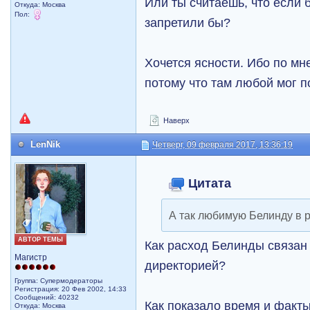
Или ты считаешь, что если б
Откуда: Москва
Пол:
запретили бы?
Хочется ясности. Ибо по мн
потому что там любой мог п
Наверх
LenNik
Четверг, 09 февраля 2017, 13:36:19
Цитата
А так любимую Белинду в 
АВТОР ТЕМЫ
Как расход Белинды связан
Магистр
директорией?
Группа: Супермодераторы
Регистрация: 20 Фев 2002, 14:33
Сообщений: 40232
Как показало время и факты
Откуда: Москва