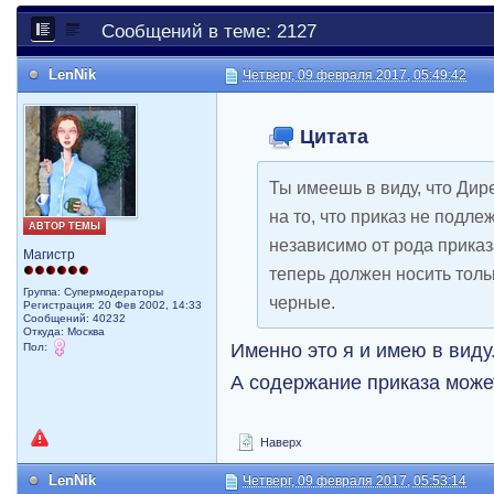
Сообщений в теме: 2127
LenNik
Четверг, 09 февраля 2017, 05:49:42
Цитата
Ты имеешь в виду, что Дире
на то, что приказ не подл
АВТОР ТЕМЫ
независимо от рода приказа
Магистр
теперь должен носить толь
Группа: Супермодераторы
черные.
Регистрация: 20 Фев 2002, 14:33
Сообщений: 40232
Откуда: Москва
Именно это я и имею в виду
Пол:
А содержание приказа може
Наверх
LenNik
Четверг, 09 февраля 2017, 05:53:14