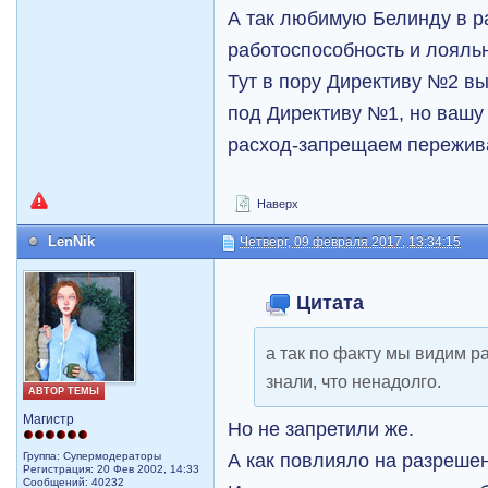
А так любимую Белинду в ра
работоспособность и лояль
Тут в пору Директиву №2 вы
под Директиву №1, но вашу
расход-запрещаем переживат
Наверх
LenNik
Четверг, 09 февраля 2017, 13:34:15
Цитата
а так по факту мы видим р
знали, что ненадолго.
АВТОР ТЕМЫ
Магистр
Но не запретили же.
А как повлияло на разрешен
Группа: Супермодераторы
Регистрация: 20 Фев 2002, 14:33
Сообщений: 40232