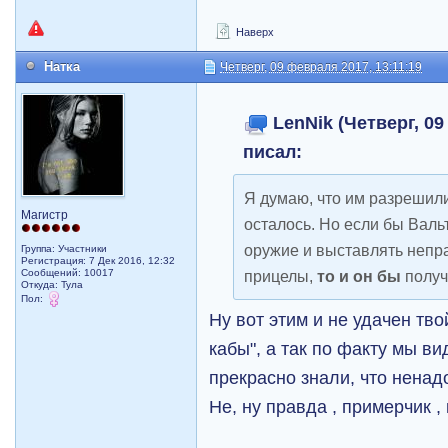
Наверх
Натка
Четверг, 09 февраля 2017, 13:11:19
LenNik (Четверг, 09
писал:
Я думаю, что им разрешил
Магистр
осталось. Но если бы Вальт
оружие и выставлять непр
Группа: Участники
Регистрация: 7 Дек 2016, 12:32
Сообщений: 10017
прицелы,
то и он бы
получ
Откуда: Тула
Пол:
Ну вот этим и не удачен тво
кабы", а так по факту мы в
прекрасно знали, что ненад
Не, ну правда , примерчик , 