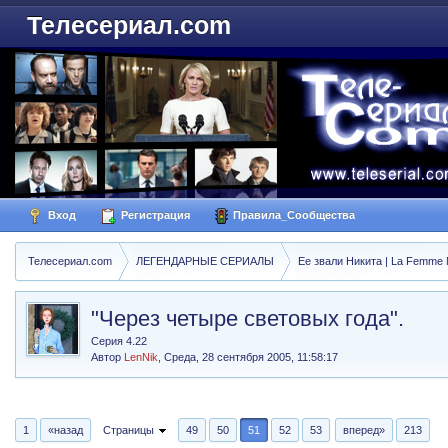
Телесериал.com
Вход
Регистрация
Правила_Сообщества
Телесериал.com
ЛЕГЕНДАРНЫЕ СЕРИАЛЫ
Ее звали Никита | La Femme N
"Через четыре световых года".
Серия 4.22
Автор
LenNik
,
Среда, 28 сентября 2005, 11:58:17
1
«назад
Страницы
49
50
51
52
53
вперед»
213