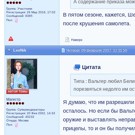
А содержание приказа мож
Группа: Участники
Регистрация: 26 Мар 2016, 17:02
В пятом сезоне, кажется, Ш
Сообщений: 9365
Пол:
после крушения самолета.
Наверх
LenNik
Четверг, 09 февраля 2017, 12:11:50
Цитата
Типа : Вальтер любил Бели
порезвяться недолго им оста
АВТОР ТЕМЫ
Магистр
Я думаю, что им разрешили
осталось. Но если бы Вальте
Группа: Супермодераторы
Регистрация: 20 Фев 2002, 14:33
Сообщений: 40232
оружие и выставлять непра
Откуда: Москва
Пол:
прицелы, то и он бы получи