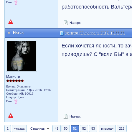
Пол:
работоспособность Вальтер
Наверх
Натка
Четверг, 09 февраля 2017, 13:38:38
Если хочется ясности, то з
приводишь? С "если БЫ" в 
Магистр
Группа: Участники
Регистрация: 7 Дек 2016, 12:32
Сообщений: 10017
Откуда: Тула
Пол:
Наверх
1
«назад
Страницы
49
50
51
52
53
вперед»
213