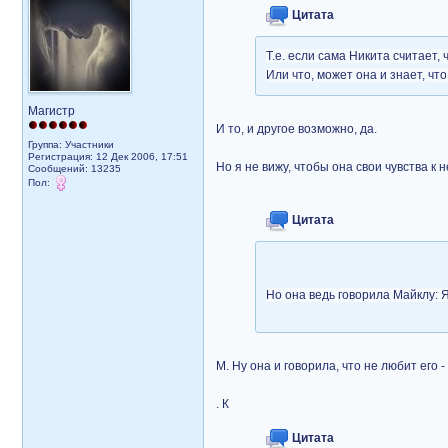
Цитата
Т.е. если сама Никита считает,
Или что, может она и знает, чт
Магистр
И то, и другое возможно, да.
Группа: Участники
Регистрация: 12 Дек 2006, 17:51
Но я не вижу, чтобы она свои чувства к 
Сообщений: 13235
Пол:
Цитата
Но она ведь говорила Майклу: 
М. Ну она и говорила, что не любит его
. К
Цитата