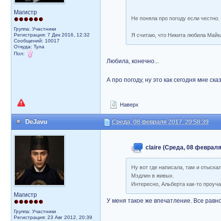
Магистр
Не поняла про погоду если честно
Группа: Участники
Регистрация: 7 Дек 2016, 12:32
Я считаю, что Никита любила Майкл
Сообщений: 10017
Откуда: Тула
Пол:
Любила, конечно...
А про погоду, ну это как сегодня мне ск
Наверх
DeJavu
Среда, 08 февраля 2017, 20:58:39
claire (Среда, 08 февраля
Ну вот где написала, там и отыскал
Мэдлин в живых.
Интересно, Альберта как-то проучас
Магистр
У меня такое же впечатление. Все равно
Группа: Участники
Регистрация: 23 Авг 2012, 20:39