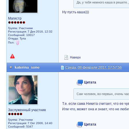
Да, у тебя немного каша в решете.
Ну пусть каша)))
Магистр
Группа: Участники
Регистрация: 7 Дек 2016, 12:32
Сообщений: 10017
Откуда: Тула
Пол:
Наверх
katerina_sone
Среда, 08 февраля 2017, 17:57:56
Цитата
Сам человек, во-первых, очень част
Т.е. если сама Никита считает, что ее 
Или что, может она и знает, что не люби
Заслуженный участник
Группа: Участники
Регистрация: 7 Окт 2006, 14:40
Цитата
Сообщений: 5347