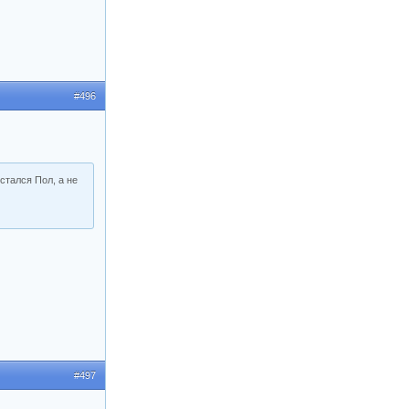
#496
стался Пол, а не
#497