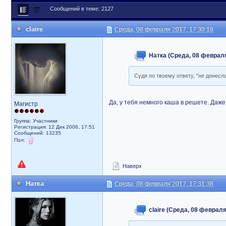
Сообщений в теме: 2127
claire
Среда, 08 февраля 2017, 17:30:18
Натка (Среда, 08 февраля
Судя по твоему ответу, "не донесла
Да, у тебя немного каша в решете. Даже
Магистр
Группа: Участники
Регистрация: 12 Дек 2006, 17:51
Сообщений: 13235
Пол:
Наверх
Натка
Среда, 08 февраля 2017, 17:31:38
claire (Среда, 08 февраля