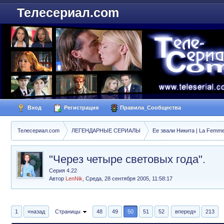
Телесериал.com
Вход
Регистрация
Правила_Сообщества
Телесериал.com
ЛЕГЕНДАРНЫЕ СЕРИАЛЫ
Ее звали Никита | La Femme
"Через четыре световых года".
Серия 4.22
Автор
LenNik
,
Среда, 28 сентября 2005, 11:58:17
1
«назад
Страницы
48
49
50
51
52
вперед»
213