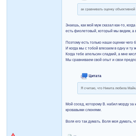
ак сравнивать оценку объективной
Знаешь, как мой муж сказал как-то, когд
есть фиолетовый, который мы видим, а во
Поэтому есть только наши оценки чего б
И когда мы с тобой влезаем в одну и ту ж
Когда тебе апельсин сладкий, а мне кисл
Мы сравниваем свой опыт и свои предп
Цитата
Я считаю, что Никита любила Майкл
Мой сосед, которому В. набил морду за 
кровавыми слюнями.
Воля его так думать. Воля моя думать, ч