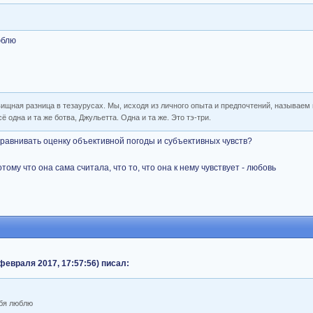
юблю
вищная разница в тезаурусах. Мы, исходя из личного опыта и предпочтений, называем
сё одна и та же ботва, Джульетта. Одна и та же. Это тэ-три.
 сравнивать оценку объективной погоды и субъективных чувств?
ому что она сама считала, что то, что она к нему чувствует - любовь
 февраля 2017, 17:57:56) писал:
ебя люблю