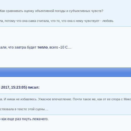
. Как сравнивать оценку объективной погоды и субъективных чувств?
а, потому что она сама считала, что то, что она к нему чувствует - любовь
азали, что завтра будет
тепло
, всего
-
10 С....
 2017, 15:23:05) писал:
а. И никак не избавлюсь. Ужасное впечатление. Почти такое же, как от ее спора с Мик
твовала в тексте этой сцены....
 как еще раз пнуть лежачего.