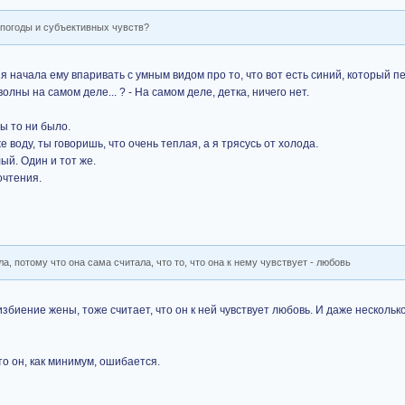
 погоды и субъективных чувств?
а я начала ему впаривать с умным видом про то, что вот есть синий, который п
лны на самом деле... ? - На самом деле, детка, ничего нет.
ы то ни было.
е воду, ты говоришь, что очень теплая, а я трясусь от холода.
ый. Один и тот же.
очтения.
а, потому что она сама считала, что то, что она к нему чувствует - любовь
избиение жены, тоже считает, что он к ней чувствует любовь. И даже нескольк
то он, как минимум, ошибается.