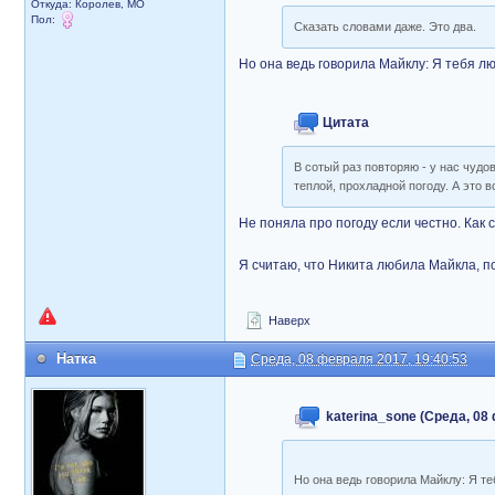
Откуда: Королев, МО
Пол:
Сказать словами даже. Это два.
Но она ведь говорила Майклу: Я тебя л
Цитата
В сотый раз повторяю - у нас чудо
теплой, прохладной погоду. А это в
Не поняла про погоду если честно. Как
Я считаю, что Никита любила Майкла, пот
Наверх
Натка
Среда, 08 февраля 2017, 19:40:53
katerina_sone (Среда, 08
Но она ведь говорила Майклу: Я т