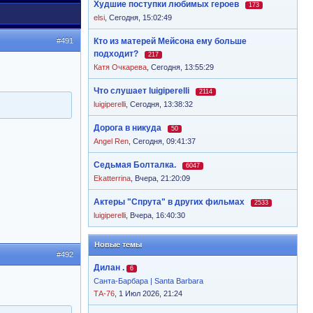
Худшие поступки любимых героев
173
elsi
,
Сегодня, 15:02:49
#491
Кто из матерей Мейсона ему больше
подходит?
217
Катя Очкарева
,
Сегодня, 13:55:29
Что слушает luigiperelli
2114
luigiperelli
,
Сегодня, 13:38:32
Дорога в никуда
50
Angel Ren
,
Сегодня, 09:41:37
Седьмая Болталка.
6047
Ekatterrina
,
Вчера, 21:20:09
Актеры "Спрута" в других фильмах
2533
luigiperelli
,
Вчера, 16:40:30
Новые темы
#492
Дилан .
6
Санта-Барбара | Santa Barbara
ТА-76
, 1 Июл 2026, 21:24