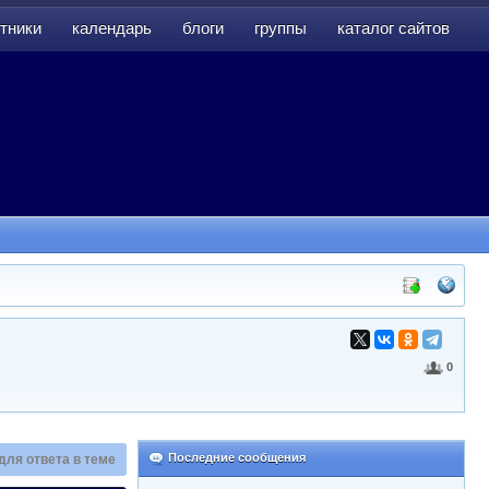
тники
календарь
блоги
группы
каталог сайтов
тники
календарь
блоги
группы
каталог сайтов
0
Последние сообщения
для ответа в теме