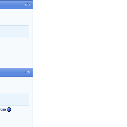
#54
#55
юбви