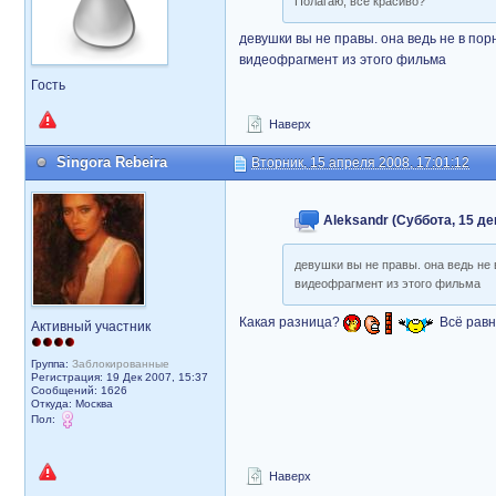
Полагаю, все красиво?
девушки вы не правы. она ведь не в пор
видеофрагмент из этого фильма
Гость
Наверх
Singora Rebeira
Вторник, 15 апреля 2008, 17:01:12
Aleksandr (Суббота, 15 де
девушки вы не правы. она ведь не
видеофрагмент из этого фильма
Какая разница?
Всё равн
Активный участник
Группа:
Заблокированные
Регистрация: 19 Дек 2007, 15:37
Сообщений: 1626
Откуда: Москва
Пол:
Наверх