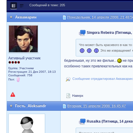
Сообщений в теме: 205
Аквамарин
Понедельник, 14 апреля 2008, 21:48:5
Singora Rebeira (Пятница, 
Что может быть красивого в-как т
Это же извращение!
Активный участник
бедненькая, ну это же фильм...
не при
особенно таких привлекательных как на
Группа: Участники
Регистрация: 21 Дек 2007, 18:13
Сообщений: 758
Сообщение отредактировал Аквамарин: 
Пол:
Наверх
Гость_Aleksandr
Вторник, 15 апреля 2008, 16:45:47
Rusalka (Пятница, 14 дека