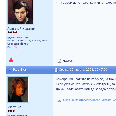
я на самом деле тоже, да и кино такое 
Активный участник
Группа: Участники
Регистрация: 21 Дек 2007, 18:13
Сообщений: 758
Пол:
Наверх
Rusalka
Среда, 16 апреля 2008, 10:47:20
Гомофобия - вот что не красиво, на мой в
Если уж в маштабах жизни смотреть, то 
Да уж...далековато нам до запада с таки
Сообщение отредактировал Rusalka: Сре
Участник
Группа: Участники