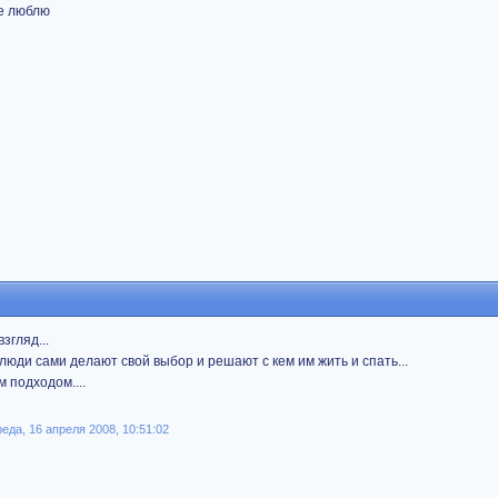
не люблю
згляд...
люди сами делают свой выбор и решают с кем им жить и спать...
м подходом....
да, 16 апреля 2008, 10:51:02