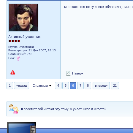
мне кажется нету, я все облазила, ниче
Активный участник
Группа: Участники
Регистрация: 21 Дек 2007, 18:13
Сообщений: 758
Пол:
Наверх
1
«назад
Страницы
4
5
6
7
8
вперед»
21
0
посетителей читают эту тему:
0
участников и
0
гостей