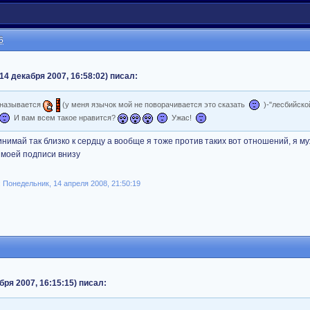
6
14 декабря 2007, 16:58:02) писал:
о называется
(у меня язычок мой не поворачивается это сказать
)-"лесбийско
И вам всем такое нравится?
Ужас!
нимай так близко к сердцу а вообще я тоже против таких вот отношений, я 
 моей подписи внизу
Понедельник, 14 апреля 2008, 21:50:19
бря 2007, 16:15:15) писал: