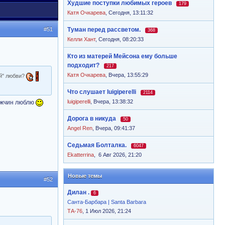
Худшие поступки любимых героев
179
Катя Очкарева
,
Сегодня, 13:11:32
#51
Туман перед рассветом.
368
Келли Хант
,
Сегодня, 08:20:33
Кто из матерей Мейсона ему больше
подходит?
217
Катя Очкарева
,
Вчера, 13:55:29
й" любви?
Что слушает luigiperelli
2114
luigiperelli
,
Вчера, 13:38:32
мужчин люблю
Дорога в никуда
50
Angel Ren
,
Вчера, 09:41:37
Седьмая Болталка.
6047
Ekatterrina
,
6 Авг 2026, 21:20
Новые темы
#52
Дилан .
6
Санта-Барбара | Santa Barbara
ТА-76
, 1 Июл 2026, 21:24