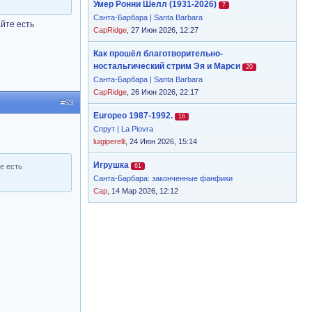
Умер Ронни Шелл (1931-2026)
7
Санта-Барбара | Santa Barbara
айте есть
CapRidge
, 27 Июн 2026, 12:27
Как прошёл благотворительно-
ностальгический стрим Эя и Марси
20
Санта-Барбара | Santa Barbara
CapRidge
, 26 Июн 2026, 22:17
#53
Europeo 1987-1992.
16
Спрут | La Piovra
luigiperelli
, 24 Июн 2026, 15:14
Игрушка
61
е есть
Санта-Барбара: законченные фанфики
Cap
, 14 Мар 2026, 12:12