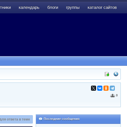
тники
календарь
блоги
группы
каталог сайтов
тники
календарь
блоги
группы
каталог сайтов
0
Последние сообщения
для ответа в теме