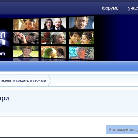
форумы
учас
форумы
учас
: актеры и создатели сериала
ари
Авторизуйтесь 