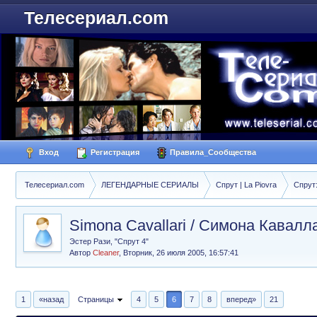
Телесериал.com
Вход
Регистрация
Правила_Сообщества
Телесериал.com
ЛЕГЕНДАРНЫЕ СЕРИАЛЫ
Спрут | La Piovra
Спрут
Simona Cavallari / Симона Кавалл
Эстер Рази, "Спрут 4"
Автор
Cleaner
,
Вторник, 26 июля 2005, 16:57:41
1
«назад
Страницы
4
5
6
7
8
вперед»
21