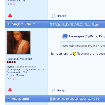
Сообщений: 758
Пол:
Наверх
Singora Rebeira
Вторник, 15 апреля 2008, 18:06:42
Аквамарин (Суббота, 15 де
боже мой, никак я не думала, что
Ты не виновата.
Просто я это не вос
Активный участник
Группа:
Заблокированные
Регистрация: 19 Дек 2007, 15:37
Сообщений: 1626
Откуда: Москва
Пол:
Наверх
Аквамарин
Вторник, 15 апреля 2008, 19:45:56