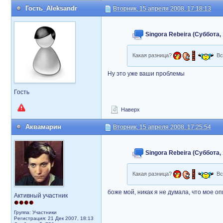
Гость_Aleksandr
Вторник, 15 апреля 2008, 17:18:13
Singora Rebeira (Суббота, 
Какая разница?
Вс
Ну это уже ваши проблемы
Гость
Наверх
Аквамарин
Вторник, 15 апреля 2008, 17:25:54
Singora Rebeira (Суббота, 
Какая разница?
Вс
боже мой, никак я не думала, что мое 
Активный участник
Группа: Участники
Регистрация: 21 Дек 2007, 18:13