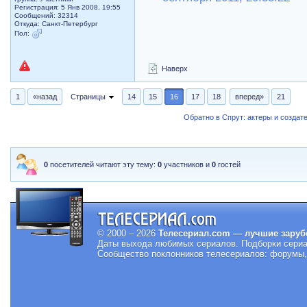
Регистрация: 5 Янв 2008, 19:55
Сообщений: 32314
Откуда: Санкт-Петербург
Пол:
Наверх
1
«назад
Страницы
14
15
16
17
18
вперед»
21
Обратно в Спрут: актеры и создат
0
посетителей читают эту тему:
0
участников и
0
гостей
© 2000 – 2026
Телесериал.com — лучшие заруб
Даты выхода любимых сериалов.
Подборки сериа
Сообщество поклонников телесериалов: форумы, 