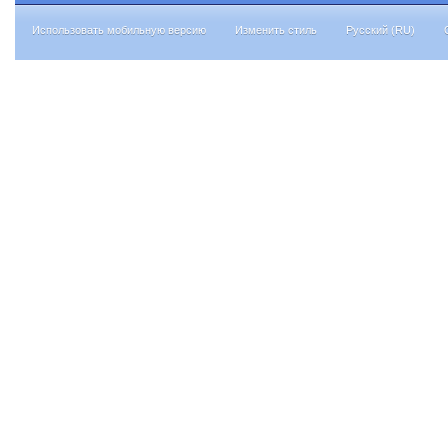
Использовать мобильную версию
Изменить стиль
Русский (RU)