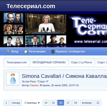
Телесериал.com
Вход
Регистрация
Правила_Сообщества
Телесериал.com
ЛЕГЕНДАРНЫЕ СЕРИАЛЫ
Спрут | La Piovra
Спрут: 
Simona Cavallari / Симона Кавалл
Эстер Рази, "Спрут 4"
Автор
Cleaner
,
Вторник, 26 июля 2005, 16:57:41
1
«назад
Страницы
14
15
16
17
18
вперед»
21