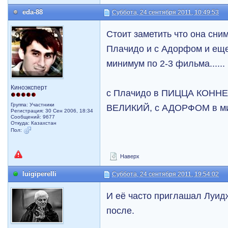
eda-88
Суббота, 24 сентября 2011, 10:49:53
Стоит заметить что она сни
Плачидо и с Адорфом и еще
минимум по 2-3 фильма......
Киноэксперт
с Плачидо в ПИЦЦА КОНН
Группа: Участники
ВЕЛИКИЙ, с АДОРФОМ в мини
Регистрация: 30 Сен 2006, 18:34
Сообщений: 9677
Откуда: Казахстан
Пол:
Наверх
luigiperelli
Суббота, 24 сентября 2011, 19:54:02
И её часто приглашал Луид
после.