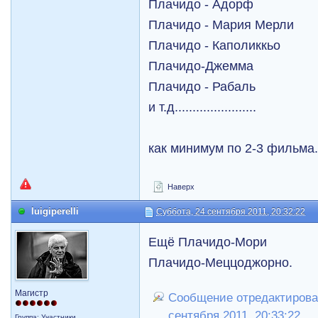
Плачидо - Адорф
Плачидо - Мария Мерли
Плачидо - Каполиккьо
Плачидо-Джемма
Плачидо - Рабаль
и т.д.......................
как минимум по 2-3 фильма.....
Наверх
luigiperelli
Суббота, 24 сентября 2011, 20:32:22
Ещё Плачидо-Мори
Плачидо-Меццоджорно.
Магистр
Сообщение отредактировал 
сентября 2011, 20:33:22
Группа: Участники