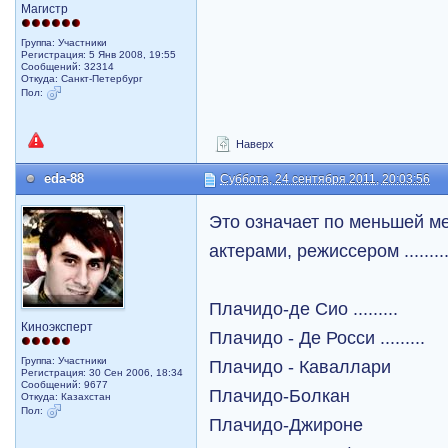
Магистр
Группа: Участники
Регистрация: 5 Янв 2008, 19:55
Сообщений: 32314
Откуда: Санкт-Петербург
Пол:
Наверх
eda-88
Суббота, 24 сентября 2011, 20:03:56
Это означает по меньшей м
актерами, режиссером ........
Плачидо-де Сио .........
Киноэксперт
Плачидо - Де Росси .........
Группа: Участники
Плачидо - Каваллари
Регистрация: 30 Сен 2006, 18:34
Сообщений: 9677
Плачидо-Болкан
Откуда: Казахстан
Пол:
Плачидо-Джироне