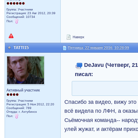
Группа: Участники
Регистрация: 23 Авг 2012, 20:39
Сообщений: 10734
Пол:
Наверх
TATTI15
Пятница, 22 января 2016, 10:28:09
DeJavu (Четверг, 21
писал:
Активный участник
Спасибо за видео, вижу это
Группа: Участники
Регистрация: 5 Ноя 2012, 22:20
Сообщений: 789
всё видела по ЛФН, а оказыв
Откуда: г. Ахтубинск
Пол:
Сьёмочная команда-- народу
улей жужат, и актёрам приход