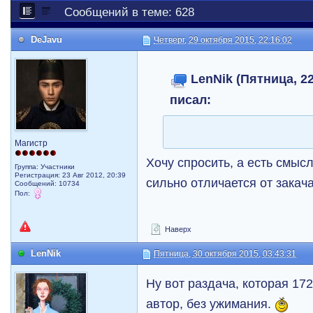
Сообщений в теме: 628
DeJavu
Четверг, 29 октября 2015, 22:16:02
LenNik (Пятница, 22
писал:
Магистр
Хочу спросить, а есть смыс
Группа: Участники
Регистрация: 23 Авг 2012, 20:39
сильно отличается от закач
Сообщений: 10734
Пол:
Наверх
LenNik
Пятница, 30 октября 2015, 03:43:31
Ну вот раздача, которая 172
автор, без ужимания.