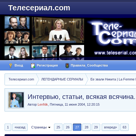
Телесериал.com
Вход
Регистрация
Правила_Сообщества
Телесериал.com
ЛЕГЕНДАРНЫЕ СЕРИАЛЫ
Ее звали Никита | La Femme N
Интервью, статьи, всякая всячина..
Автор
LenNik
,
Пятница, 11 июня 2004, 12:20:15
1
«назад
Страницы
25
26
27
28
29
вперед»
63