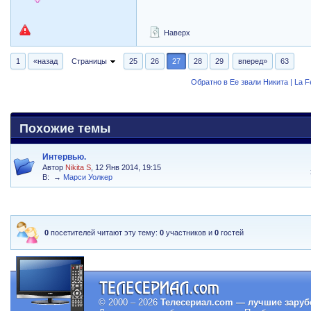
Наверх
1
«назад
Страницы
25
26
27
28
29
вперед»
63
Обратно в Ее звали Никита | La 
Похожие темы
Интервью.
Автор
Nikita S
, 12 Янв 2014, 19:15
В:
→
Марси Уолкер
0
посетителей читают эту тему:
0
участников и
0
гостей
© 2000 – 2026
Телесериал.com — лучшие заруб