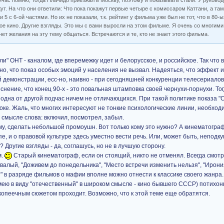
ейчас помню, тогда Плачидо приезжал в Москву, поэтому и показывать стали. У руковод
ут. На что они ответили: Что пока покажут первые четыре с комиссаром Каттани, а там
 и 5 с 6-ой частями. Но их не показали, т.к. рейтинг у фильма уже был не тот, что в 80-
гое кино. Другие взгляды. Это мы с вами выросли на этом фильме. Я очень со многим
ет желания на эту тему общаться. Встречаются и те, кто не знает этого фильма.
ли" ОНТ - каналом, где вперемежку идет и белорусское, и российское. Так что
о, что показ особых эмоций у населения не вызвал. Надеяться, что эффект и
ой демонстрации, есс-но, наивно - при сегодняшней конкуренции телесериалов
нение, что конец 90-х - это повальная штамповка своей чернухи-порнухи. То
 одна от другой подчас ничем не отличающихся. При такой политике показа "
оке. Жаль, что многих интересуют не тонкие психологические линии, необход
 смысле слова: включил, посмотрел, забыл.
у, сделать небольшой промоушн. Вот только кому это нужно? А кинематограф
е, и о правовой культуре здесь уместно вести речь. Или, может быть, неподку
 Другие взгляды - да, соглашусь, но не в лучшую сторону.
м.
Старый кинематограф, если он стоящий, никто не отменял. Всегда смотр
валый, "Доживем до понедельника", "Место встречи изменить нельзя", "Ирония 
ут" в разряде фильмов о мафии вполне можно отнести к классике своего жанра
мею в виду "отечественный" в широком смысле - кино бывшего СССР) потихон
опеечным сюжетом проходит. Возможно, что к этой теме еще обратятся.