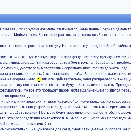
е сказала, что спрутоманов мало. Учитывая то, когда данный сериал демонст
гласна с Marioza - если бы его еще раз показали, началась бы вторая волна с
, но зато верно отражает мою натуру. И похоже, что у нас один общий любим
ючает отечественную и зарубежную литературную классику, музыку всех стил
 языки, кинематограф. Занимаюсь спортом (бег и вольная борьба), т. к. профес
 нормативы, участвовать в спортивных соревнованиях - форму держать надо. 
мини-зоопарк - персидский кот, черепашка, рыбки. Здорово релаксирует и отв
ение на юрфаке было.
шЮтка. Действительно, меня распределили в РОВД 
а там практику настраивалась на то, что буду работать именно здесь. Препод
окрушались, что все это пропадет даром, если в дальнейшем придется пере
сь на практике вдоволь.
 и при наличии вакансии, а также "красного" диплома предложило трудоустро
 прекрасного пола устроились следователями - очень сильны стереотипы, к
ть на работу парней. Пусть это будут троечники, но главное, чтобы не деву
 то, что распределения как такового и не было (очень мало мест в том году б
е 5-го курса - повезло вдвойне.
ь окончательно и на удивление для себя, ткнув пальцем в небо, попала как ра