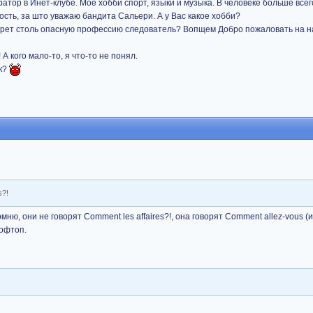
ратор в Инет-клубе. Мое хобби спорт, языки и музыка. В человеке больше все
сть, за што уважаю бандита Сальери. А у Вас какое хобби?
крет столь опасную профессию следователь? Вопщем Добро пожаловать на 
 А кого мало-то, я что-то не понял.
ик?
s?!
помню, они не говорят Comment les affaires?!, она говорят Comment allez-vous (и
 офтоп.