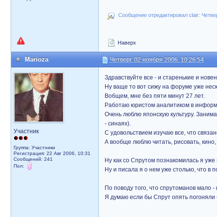
Сообщение отредактировал clair: Четвер
Наверх
Marioza
Четверг, 02 ноября 2006, 10:26:54
Здравствуйте все - и старенькие и новен
Ну ваще то вот сижу на форуме уже неск
Вобщем, мне без пяти минут 27 лет.
Работаю юристом аналитиком в информ
Очень люблю японскую культуру. Занима
- синаях).
Участник
С удовольствием изучаю все, что связано
А вообще люблю читать, рисовать, кино,
Группа: Участники
Регистрация: 22 Авг 2006, 10:31
Сообщений: 241
Ну как со Спрутом познакомилась я уже
Пол:
Ну и писала я о нем уже столько, что в
По поводу того, что спрутоманов мало -
Я думаю если бы Спрут опять погоняли 