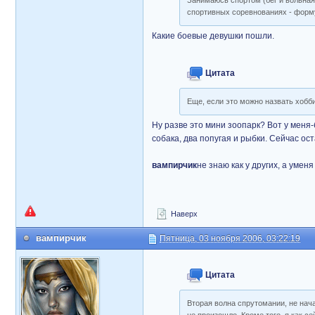
Занимаюсь спортом (бег и вольная 
спортивных соревнованиях - форм
Какие боевые девушки пошли.
Цитата
Еще, если это можно назвать хобби
Ну разве это мини зоопарк? Вот у меня-
собака, два попугая и рыбки. Сейчас ос
вампирчик
не знаю как у других, а уме
Наверх
вампирчик
Пятница, 03 ноября 2006, 03:22:19
Цитата
Вторая волна спрутомании, не нача