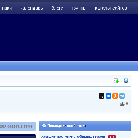
тники
календарь
блоги
группы
каталог сайтов
тники
календарь
блоги
группы
каталог сайтов
0
Последние сообщения
для ответа в теме
Худшие поступки любимых героев
173