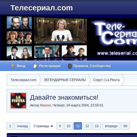
Телесериал.com
Вход
Регистрация
Правила_Сообщества
Телесериал.com
ЛЕГЕНДАРНЫЕ СЕРИАЛЫ
Спрут | La Piovra
Давайте знакомиться!
Автор
Manoel
,
Четверг, 04 марта 2004, 22:55:01
1
«назад
Страницы
9
10
11
12
13
вперед»
60