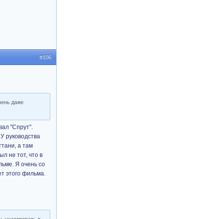
.
#106
чень даже
вал "Спрут".
 У руководства
ттани, а там
ыл не тот, что в
льме. Я очень со
ет этого фильма.