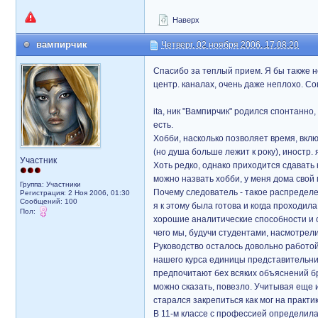
Наверх
вампирчик
Четверг, 02 ноября 2006, 17:08:20
Спасибо за теплый прием. Я бы также н
центр. каналах, очень даже неплохо. Со
ita, ник "Вампирчик" родился спонтанно
есть.
Хобби, насколько позволяет время, вкл
(но душа больше лежит к року), иностр.
Участник
Хоть редко, однако приходится сдавать
можно назвать хобби, у меня дома свой 
Группа: Участники
Почему следователь - такое распредел
Регистрация: 2 Ноя 2006, 01:30
Сообщений: 100
я к этому была готова и когда проходил
Пол:
хорошие аналитические способности и с
чего мы, будучи студентами, насмотрели
Руководство осталось довольно работой
нашего курса единицы представительниц
предпочитают бех всяких объяснений бра
можно сказать, повезло. Учитывая еще и
старался закрепиться как мог на практик
В 11-м классе с профессией определилас