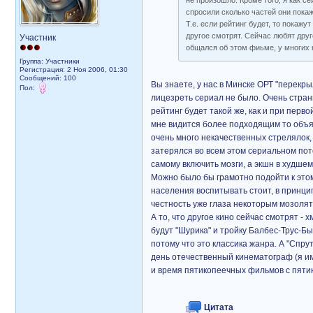
не произошло. Кроме того, я как с
спросили сколько частей они покаж
Т.е. если рейтинг будет, то покажут
другое смотрят. Сейчас любят дру
Участник
общался об этом фиьме, у многих н
Группа: Участники
Регистрация: 2 Ноя 2006, 01:30
Сообщений: 100
Вы знаете, у нас в Минске ОРТ "перекры
Пол:
лицезреть сериал не было. Очень странн
рейтинг будет такой же, как и при перв
мне видится более подходящим то объяс
очень много некачественных стрелялок,
затерялся во всем этом сериальном пот
самому включить мозги, а экшн в худшем
Можно было бы грамотно подойти к этом
населения воспитывать стоит, в принцип
честность уже глаза некоторым мозолят?
А то, что другое кино сейчас смотрят - х
будут "Шурика" и тройку Балбес-Трус-Бы
потому что это классика жанра. А "Спр
день отечественный кинематограф (я и
и время пятикопеечных фильмов с пятик
Цитата