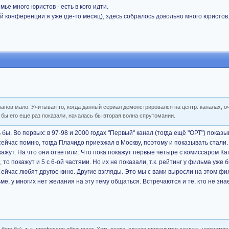
емье много юристов - есть в кого идти.
й конференции я уже где-то месяц), здесь собралось довольно много юристов
манов мало. Учитывая то, когда данный сериал демонстрировался на центр. каналах, о
и бы его еще раз показали, началась бы вторая волна спрутомании.
бы. Во первых: в 97-98 и 2000 годах "Первый" канал (тогда ещё "ОРТ") показы
сейчас помню, тогда Плачидо приезжал в Москву, поэтому и показывать стали.
кажут. На что они ответили: Что пока покажут первые четыре с комиссаром Ка
, то покажут и 5 с 6-ой частями. Но их не показали, т.к. рейтинг у фильма уже б
Сейчас любят другое кино. Другие взгляды. Это мы с вами выросли на этом фи
, у многих нет желания на эту тему общаться. Встречаются и те, кто не зна