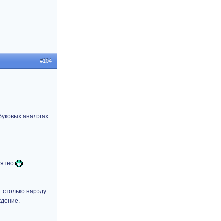
#104
буковых аналогах
онятно
т столько народу.
ждение.