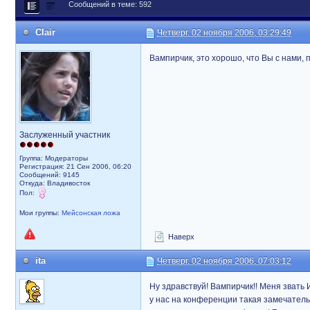
Сообщений в теме: 592
Clair
Четверг, 02 ноября 2006, 03:29:49
Вампирчик, это хорошо, что Вы с нами, 
Заслуженный участник
Группа: Модераторы
Регистрация: 21 Сен 2006, 06:20
Сообщений: 9145
Откуда: Владивосток
Пол:
Мои группы:
Мейсонская ложа
Наверх
ita
Четверг, 02 ноября 2006, 07:03:12
Ну здравствуй! Вампирчик!! Меня звать 
у нас на конференции такая замечател