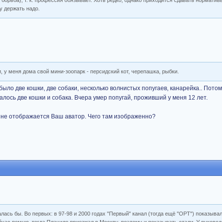
борьба), т. к. профессия обязывает. Хоть редко, однако приходится сдавать норматив
у держать надо.
, у меня дома свой мини-зоопарк - персидский кот, черепашка, рыбки.
было две кошки, две собаки, несколько волнистых попугаев, канарейка.. Потом
талось две кошки и собака. Вчера умер попугай, проживший у меня 12 лет.
ня не отображается Ваш аватор. Чего там изображенно?
лась бы. Во первых: в 97-98 и 2000 годах "Первый" канал (тогда ещё "ОРТ") показыва