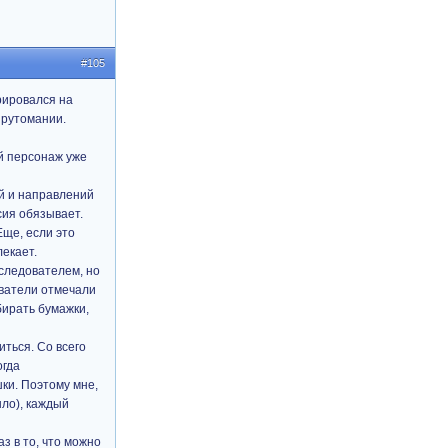
#105
рировался на
прутомании.
ый персонаж уже
ей и направлений
сия обязывает.
Еще, если это
лекает.
следователем, но
аватели отмечали
бирать бумажки,
иться. Со всего
огда
шки. Поэтому мне,
ыло), каждый
з в то, что можно