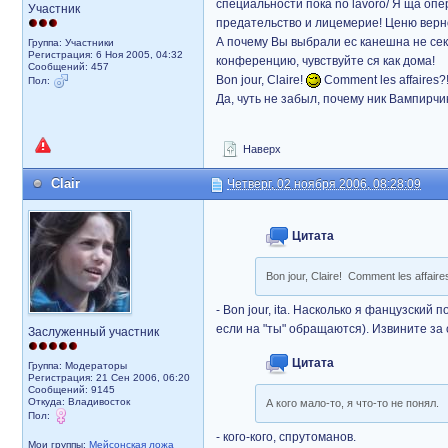
специальности пока no lavoro/ Я ща опе
Участник
предательство и лицемерие! Ценю верно
А почему Вы выбрали ес канешна не се
Группа: Участники
Регистрация: 6 Ноя 2005, 04:32
конференцию, чувствуйте ся как дома!
Сообщений: 457
Bon jour, Claire!
Comment les affaires?!
Пол:
Да, чуть не забыл, почему ник Вампирч
Наверх
Clair
Четверг, 02 ноября 2006, 08:28:09
Цитата
Bon jour, Claire! Comment les affaire
- Bon jour, ita. Насколько я фанцузский 
если на "ты" обращаются). Извините за
Заслуженный участник
Цитата
Группа: Модераторы
Регистрация: 21 Сен 2006, 06:20
Сообщений: 9145
Откуда: Владивосток
А кого мало-то, я что-то не понял.
Пол:
- кого-кого, спрутоманов.
Мои группы:
Мейсонская ложа