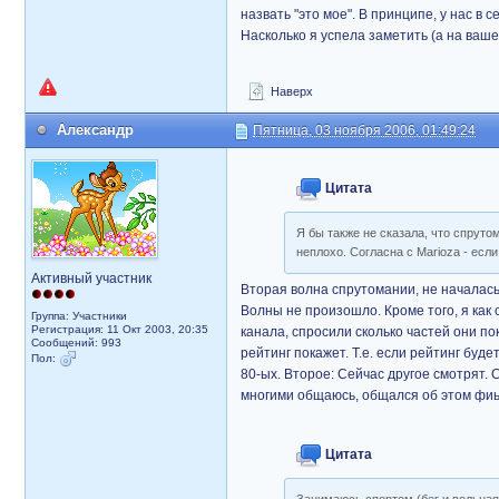
назвать "это мое". В принципе, у нас в с
Насколько я успела заметить (а на ваше
Наверх
Александр
Пятница, 03 ноября 2006, 01:49:24
Цитата
Я бы также не сказала, что спруто
неплохо. Согласна с Marioza - есл
Активный участник
Вторая волна спрутомании, не началась 
Волны не произошло. Кроме того, я как 
Группа: Участники
Регистрация: 11 Окт 2003, 20:35
канала, спросили сколько частей они по
Сообщений: 993
рейтинг покажет. Т.е. если рейтинг будет
Пол:
80-ых. Второе: Сейчас другое смотрят. 
многими общаюсь, общался об этом фиьме
Цитата