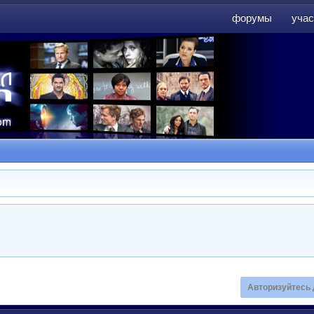
форумы
учас
форумы
учас
Авторизуйтесь 