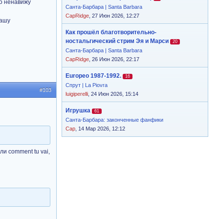
го ненавижу
Санта-Барбара | Santa Barbara
CapRidge
, 27 Июн 2026, 12:27
нашу
Как прошёл благотворительно-
ностальгический стрим Эя и Марси
20
Санта-Барбара | Santa Barbara
CapRidge
, 26 Июн 2026, 22:17
Europeo 1987-1992.
16
Спрут | La Piovra
#103
luigiperelli
, 24 Июн 2026, 15:14
Игрушка
61
Санта-Барбара: законченные фанфики
Cap
, 14 Мар 2026, 12:12
ли comment tu vai,