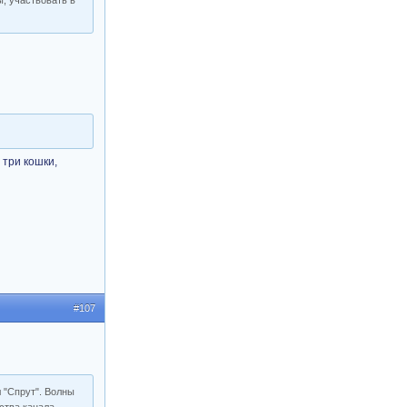
ы, участвовать в
 три кошки,
#107
л "Спрут". Волны