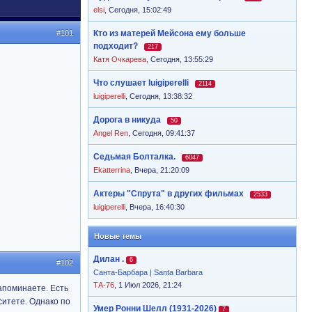
elsi
,
Сегодня, 15:02:49
#101
Кто из матерей Мейсона ему больше
подходит?
217
Катя Очкарева
,
Сегодня, 13:55:29
Что слушает luigiperelli
2114
luigiperelli
,
Сегодня, 13:38:32
Дорога в никуда
50
Angel Ren
,
Сегодня, 09:41:37
Седьмая Болталка.
6047
Ekatterrina
,
Вчера, 21:20:09
Актеры "Спрута" в других фильмах
2533
luigiperelli
,
Вчера, 16:40:30
Новые темы
Дилан .
6
#102
Санта-Барбара | Santa Barbara
ТА-76
, 1 Июл 2026, 21:24
напоминаете. Есть
ситете. Однако по
Умер Ронни Шелл (1931-2026)
7