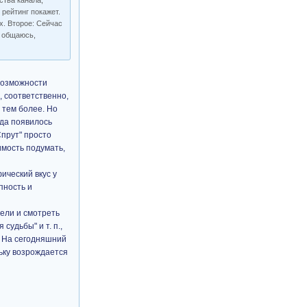
ства канала,
 рейтинг покажет.
ых. Второе: Сейчас
и общаюсь,
 возможности
, соответственно,
 тем более. Но
гда появилось
Спрут" просто
имость подумать,
ический вкус у
пность и
ели и смотреть
судьбы" и т. п.,
. На сегодняшний
ьку возрождается