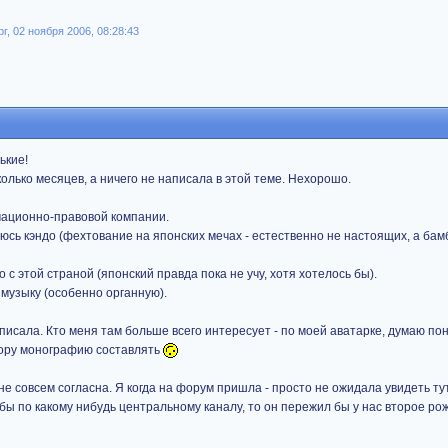
г, 02 ноября 2006, 08:28:43
ькие!
олько месяцев, а ничего не написала в этой теме. Нехорошо.
ационно-правовой компании.
юсь кэндо (фехтование на японских мечах - естественно не настоящих, а бам
 с этой страной (японский правда пока не учу, хотя хотелось бы).
 музыку (особенно органную).
 писала. Кто меня там больше всего интересует - по моей аватарке, думаю п
 пору монографию составлять
 не совсем согласна. Я когда на форум пришла - просто не ожидала увидеть ту
бы по какому нибудь центральному каналу, то он пережил бы у нас второе ро