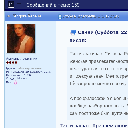
Сообщений в теме: 159
Singora Rebeira
Вторник, 22 апреля 2008, 17:55:43
Санни (Суббота, 22 
писал:
Титти красива о Сигнора Р
Активный участник
женская привлекательность
неаккуратная, но в то же 
Группа:
Заблокированные
Регистрация: 19 Дек 2007, 15:37
Сообщений: 1626
и....сексуальная. Мечта зр
Откуда: Москва
Пол:
Ей запросто можно посочу
А про философию я больше
вообще разбор того поста 
сам пост тоже был шуточн
Титти наша с Ариэлем люб