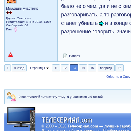
было не о чем, да и не с ке
Младший участник
разговаривать. а то разгов
Группа: Участники
станет убивать
и в конце 
Регистрация: 4 Янв 2010, 14:05
Сообщений: 64
Пол:
разрешение говорить, значи
Наверх
1
«назад
Страницы
11
12
13
14
15
вперед»
16
Обратно в Спрут
0
посетителей читают эту тему:
0
участников и
0
гостей
© 2000 – 2026
Телесериал.com — лучшие заруб
Даты выхода любимых сериалов.
Подборки сериа