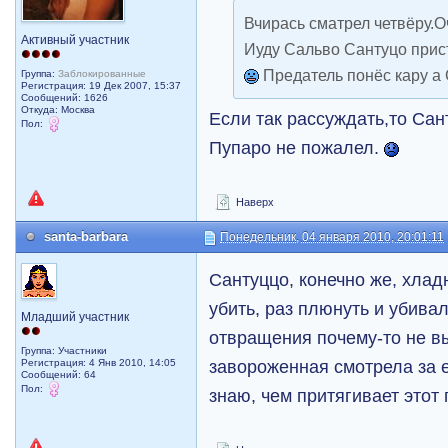
Вчирась сматрел четвёру.О
Активный участник
Иуду Сальво Сантуцо прист
Предатель понёс кару а
Группа:
Заблокированные
Регистрация: 19 Дек 2007, 15:37
Сообщений: 1626
Откуда: Москва
Если так рассуждать,то Са
Пол:
Пупаро не пожалел.
Наверх
santa-barbara
Понедельник, 04 января 2010, 20:01:11
Сантуццо, конечно же, хлад
убить, раз плюнуть и убивал
Младший участник
отвращения почему-то не вы
Группа: Участники
завороженная смотрела за е
Регистрация: 4 Янв 2010, 14:05
Сообщений: 64
Пол:
знаю, чем притягивает этот 