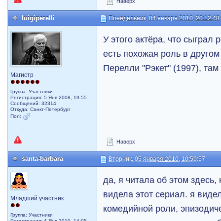
Наверх
luigiperelli
Понедельник, 04 января 2010, 20:12:48
У этого актёра, что сыграл 
есть похожая роль в друго
Перелли "Рэкет" (1997), там
Магистр
Группа: Участники
Регистрация: 5 Янв 2008, 19:55
Сообщений: 32314
Откуда: Санкт-Петербург
Пол:
Наверх
santa-barbara
Вторник, 05 января 2010, 10:59:57
да, я читала об этом здесь,
видела этот сериал. я видел
Младший участник
комедийной роли, эпизодич
Группа: Участники
Регистрация: 4 Янв 2010, 14:05