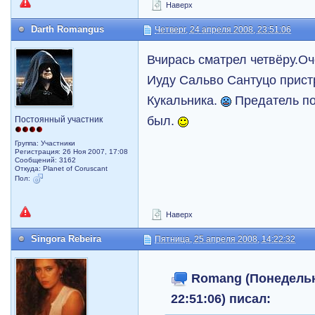
Наверх
Darth Romangus
Четверг, 24 апреля 2008, 23:51:06
Вчирась сматрел четвёру.Оч
Иуду Сальво Сантуцо прист
Кукальника.
Предатель по
был.
Постоянный участник
Группа: Участники
Регистрация: 26 Ноя 2007, 17:08
Сообщений: 3162
Откуда: Planet of Coruscant
Пол:
Наверх
Singora Rebeira
Пятница, 25 апреля 2008, 14:22:32
Romang (Понедельни
22:51:06) писал: