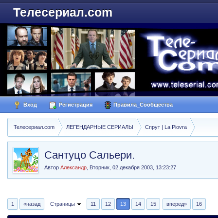
Телесериал.com
Вход
Регистрация
Правила_Сообщества
Телесериал.com
ЛЕГЕНДАРНЫЕ СЕРИАЛЫ
Спрут | La Piovra
Сантуцо Сальери.
Автор
Александр
,
Вторник, 02 декабря 2003, 13:23:27
1
«назад
Страницы
11
12
13
14
15
вперед»
16