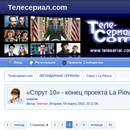
Телесериал.com
Вход
Регистрация
Правила_Сообщества
Телесериал.com
ЛЕГЕНДАРНЫЕ СЕРИАЛЫ
Спрут | La Piovra
«Спрут 10» - конец проекта La Piov
маразм
Автор
Teleman
,
Вторник, 04 марта 2003, 23:11:06
1
«назад
Страницы
2
3
4
5
6
вперед»
44