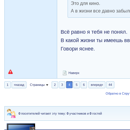
Это для кино.
А в жизни все давно забыл
Всё равно я тебя не понял.
В какой жизни ты имеешь вв
Говори яснее.
Наверх
1
«назад
Страницы
2
3
4
5
6
вперед»
44
Обратно в Спрут
0
посетителей читают эту тему:
0
участников и
0
гостей