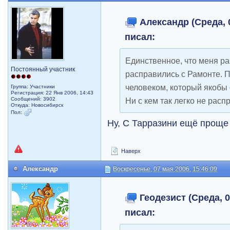
Александр (Среда, 0
писал:
Единственное, что меня раз
Постоянный участник
расправились с Рамонте. П
человеком, который якобы
Группа: Участники
Регистрация: 22 Янв 2006, 14:43
Сообщений: 3902
Ни с кем так легко не расп
Откуда: Новосибирск
Пол:
Ну, С Тарразини ещё проще
Наверх
Александр
Воскресенье, 07 мая 2006, 15:46:09
Геодезист (Среда, 0
писал: