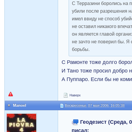
С Терразини боролись на п
убили после разрешения н
имел ввиду не способ уби
не оставил никакого впеча
он является главой органи
не зачто не поверил бы. Я
борьбы.
С Рамонте тоже долго боро
И Тано тоже просил добро н
А Пуппаро. Если бы не коми
Наверх
Manoel
Воскресенье, 07 мая 2006, 16:05:38
Геодезист (Среда, 0
писал: