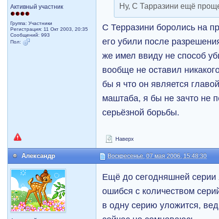
Ну, С Тарразини ещё прощ
Активный участник
Группа: Участники
С Терразини боролись на пр
Регистрация: 11 Окт 2003, 20:35
Сообщений: 993
его убили после разрешени
Пол:
же имел ввиду не способ уб
вообще не оставил никаког
бы я что он является главой
маштаба, я бы не зачто не 
серьёзной борьбы.
Наверх
Александр
Воскресенье, 07 мая 2006, 15:48:30
Ещё до сегодняшней серии 
ошибся с количеством серий
в одну серию уложится, вед