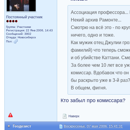
Ассоциация профессора... 
Постоянный участник
Некий архив Рамонте...
Смотрю на всё это - по кру
Группа: Участники
Регистрация: 22 Янв 2006, 14:43
Сообщений: 3902
ничего, одно и тоже.
Откуда: Новосибирск
Пол:
Как мужик отец Джулии гро
фамилий) что теперь сможе
и об убийстве Каттани. См
За более чем 10 лет все уж
комиссар. Вдобавок что он
бы раскрыто уже в 3-й раз
В общем, фигня.
Кто забыл про комиссара?
Наверх
Геодезист
Воскресенье, 07 мая 2006, 15:41:31