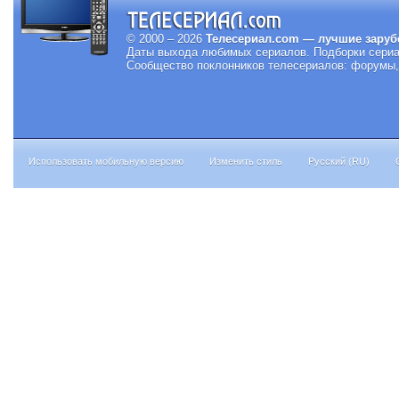
© 2000 – 2026
Телесериал.com — лучшие заруб
Даты выхода любимых сериалов.
Подборки сериа
Сообщество поклонников телесериалов: форумы, 
Использовать мобильную версию
Изменить стиль
Русский (RU)