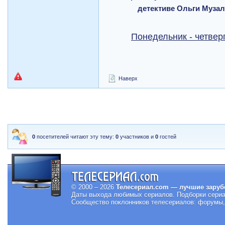
детективе Ольги Музал
Понедельник - четверг
Наверх
0
посетителей читают эту тему:
0
участников и
0
гостей
© 2000 – 2026
Телесериал.com — лучшие заруб
Даты выхода любимых сериалов.
Подборки сериа
Сообщество поклонников телесериалов: форумы, 