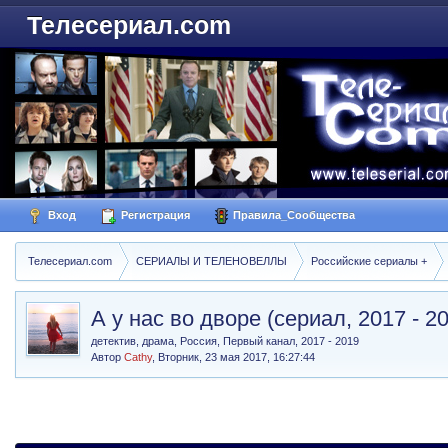
Телесериал.com
Вход
Регистрация
Правила_Сообщества
Телесериал.com
СЕРИАЛЫ И ТЕЛЕНОВЕЛЛЫ
Российские сериалы +
А у нас во дворе (сериал, 2017 - 2
детектив, драма, Россия, Первый канал, 2017 - 2019
Автор
Cathy
,
Вторник, 23 мая 2017, 16:27:44