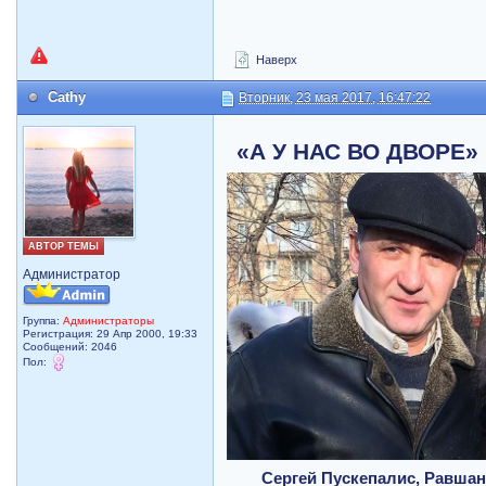
Наверх
Cathy
Вторник, 23 мая 2017, 16:47:22
«А У НАС ВО ДВОРЕ» (
АВТОР ТЕМЫ
Администратор
Группа:
Администраторы
Регистрация: 29 Апр 2000, 19:33
Сообщений: 2046
Пол:
Сергей Пускепалис, Равшан