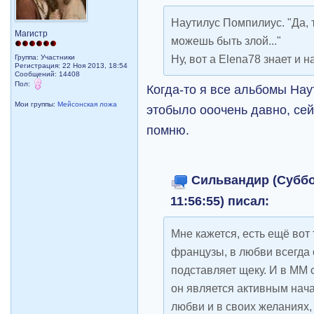
Наутилус Помпилиус. "Да, 
Магистр
можешь быть злой..."
Ну, вот а Elena78 знает и 
Группа: Участники
Регистрация: 22 Ноя 2013, 18:54
Сообщений: 14408
Пол:
Когда-то я все альбомы Нау
Мои группы:
Мейсонская ложа
этобыло ооочень давно, сей
помню.
Сильвандир (Суббот
11:56:55) писал:
Мне кажется, есть ещё вот 
французы, в любви всегда 
подставляет щеку. И в ММ 
он является активным нач
любви и в своих желаниях, 