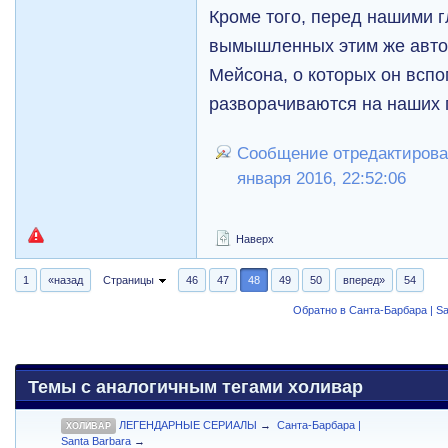
Кроме того, перед нашими 
вымышленных этим же авто
Мейсона, о которых он вспо
разворачиваются на наших 
Сообщение отредактировал
января 2016, 22:52:06
Наверх
1
«назад
Страницы
46
47
48
49
50
вперед»
54
Обратно в Санта-Барбара | Sa
Темы с аналогичным тегами холивар
ЛЕГЕНДАРНЫЕ СЕРИАЛЫ
→
Санта-Барбара |
ХОЛИВАР
Santa Barbara
→