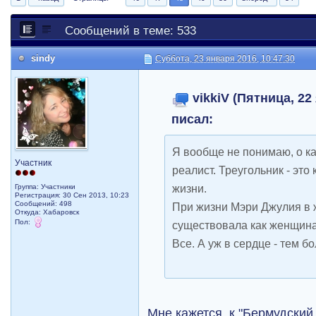
Сообщений в теме: 533
sindy
Суббота, 23 января 2016, 10:47:30
vikkiV (Пятница, 22
писал:
Я вообще не понимаю, о ка
Участник
реалист. Треугольник - это
жизни.
Группа: Участники
Регистрация: 30 Сен 2013, 10:23
Сообщений: 498
При жизни Мэри Джулия в 
Откуда: Хабаровск
Пол:
существовала как женщина
Все. А уж в сердце - тем бо
Мне кажется, к "Бермудский 