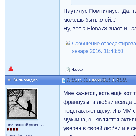
Наутилус Помпилиус. "Да, т
можешь быть злой..."
Ну, вот а Elena78 знает и н
Сообщение отредактирова
января 2016, 11:48:50
Наверх
Сильвандир
Суббота, 23 января 2016, 11:56:55
Мне кажется, есть ещё вот 
французы, в любви всегда о
подставляет щеку. И в ММ 
мужчина, он является акти
Постоянный участник
уверен в своей любви и в с
Группа: Участники