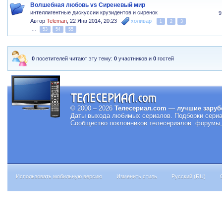
Волшебная любовь vs Сиреневый мир
интеллигентные дискуссии крузидентов и сиренок
9
Автор
Teleman
,
22 Янв 2014, 20:23
холивар
1
2
3
...
53
54
55
0
посетителей читают эту тему:
0
участников и
0
гостей
© 2000 – 2026
Телесериал.com — лучшие заруб
Даты выхода любимых сериалов.
Подборки сериа
Сообщество поклонников телесериалов: форумы, 
Использовать мобильную версию
Изменить стиль
Русский (RU)