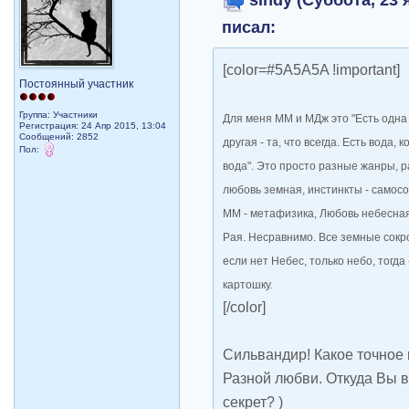
писал:
[color=#5A5A5A !important]
Постоянный участник
Группа: Участники
Для меня ММ и МДж это "Есть одна л
Регистрация: 24 Апр 2015, 13:04
Сообщений: 2852
другая - та, что всегда. Есть вода, 
Пол:
вода". Это просто разные жанры, р
любовь земная, инстинкты - самосо
ММ - метафизика, Любовь небесная,
Рая. Несравнимо. Все земные сок
если нет Небес, только небо, тогда
картошку.
[/color]
Сильвандир! Какое точное 
Разной любви. Откуда Вы вз
секрет? )