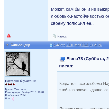
Может, сам бы он и не выка
любовью,настойчивостью он
своему полюбил её..
Наверх
Сильвандир
Суббота, 23 января 2016, 14:29:24
Elena78 (Суббота, 2
писал:
Постоянный участник
Когда-то я все альбомы На
этобыло ооочень давно, се
Группа: Участники
Регистрация: 24 Апр 2015, 13:04
Сообщений: 2852
Пол:
Первая модель- естественн