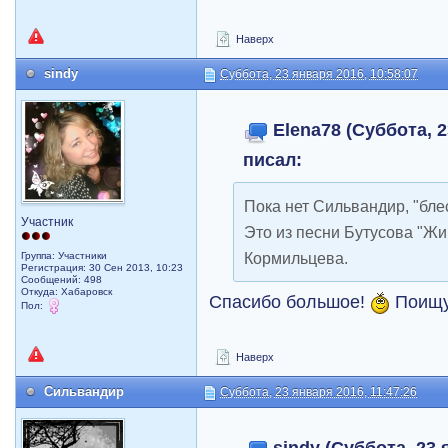
Наверх
sindy
Суббота, 23 января 2016, 10:58:07
Elena78 (Суббота, 2
писал:
Пока нет Сильвандир, "блес
Участник
Это из песни Бутусова "Жи
Кормильцева.
Группа: Участники
Регистрация: 30 Сен 2013, 10:23
Сообщений: 498
Откуда: Хабаровск
Спасибо большое!
Поищу 
Пол:
Наверх
Сильвандир
Суббота, 23 января 2016, 11:47:26
sindy (Суббота, 23 