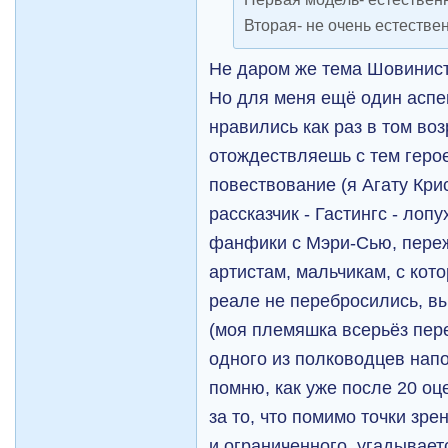
Вторая- не очень естестве
Не даром же тема Шовинис
Но для меня ещё один аспе
нравились как раз в том воз
отождествляешь с тем герое
повествование (я Агату Кри
рассказчик - Гастингс - лопу
фанфики с Мэри-Сью, пере
артистам, мальчикам, с кот
реале не перебросились, 
(моя племяшка всерьёз пер
одного из полководцев напо
помню, как уже после 20 оц
за то, что помимо точки зре
и ограниченного, угадывае