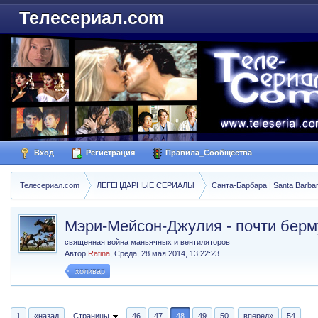
Телесериал.com
Вход
Регистрация
Правила_Сообщества
Телесериал.com
ЛЕГЕНДАРНЫЕ СЕРИАЛЫ
Санта-Барбара | Santa Barba
Мэри-Мейсон-Джулия - почти берм
священная война маньячных и вентиляторов
Автор
Ratina
,
Среда, 28 мая 2014, 13:22:23
холивар
1
«назад
Страницы
46
47
48
49
50
вперед»
54