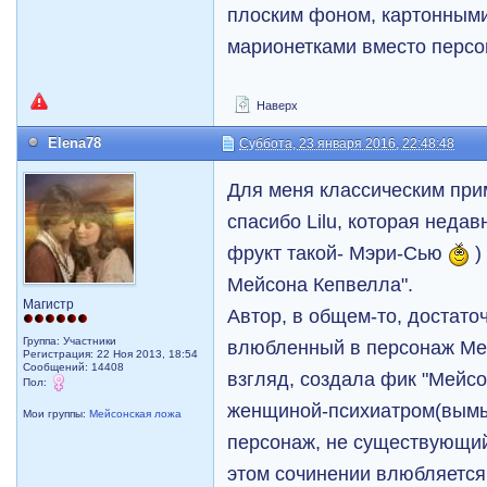
плоским фоном, картонным
марионетками вместо персо
Наверх
Elena78
Суббота, 23 января 2016, 22:48:48
Для меня классическим при
спасибо Lilu, которая недав
фрукт такой- Мэри-Сью
)
Мейсона Кепвелла".
Магистр
Автор, в общем-то, достато
Группа: Участники
влюбленный в персонаж Ме
Регистрация: 22 Ноя 2013, 18:54
Сообщений: 14408
взгляд, создала фик "Мейсо
Пол:
женщиной-психиатром(вым
Мои группы:
Мейсонская ложа
персонаж, не существующий 
этом сочинении влюбляется