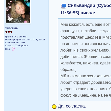
Сильвандир (Суббот
11:56:55) писал:
Мне кажется, есть ещё вот 
Участник
французы, в любви всегда 
подставляет щеку. И в ММ 
Группа: Участники
Регистрация: 30 Сен 2013, 10:23
Сообщений: 498
он является активным нач
Откуда: Хабаровск
Пол:
любви и в своих желаниях, 
добивается. Женщина сомне
колеблется, наконец, сдаёт
образец
МДж - именно женская исто
любит, страдает, добивает
уверен в своих желаниях. 
фокус на Женщине, на ее ч
Да, согласна.