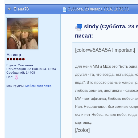
Elena78
Суббота, 23 января 2016, 10:50:38
sindy (Суббота, 23 
писал:
[color=#5A5A5A !important]
Магистр
Группа: Участники
Для меня ММ и МДж это "Есть одна л
Регистрация: 22 Ноя 2013, 18:54
Сообщений: 14408
другая - та, что всегда. Есть вода, 
Пол:
вода". Это просто разные жанры, р
Мои группы:
Мейсонская ложа
любовь земная, инстинкты - самосо
ММ - метафизика, Любовь небесная,
Рая. Несравнимо. Все земные сок
если нет Небес, только небо, тогда
картошку.
[/color]