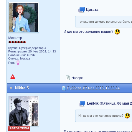
Цитата
только вот думаю во многом было 
И где мы это желание видим?
Магистр
Группа: Супермодераторы
Регистрация: 20 Фев 2002, 14:33
Сообщений: 40232
Откуда: Москва
Пол:
Наверх
Nikita S
Суббота, 07 мая 2016, 12:39:24
LenNik (Пятница, 06 мая 2
И где мы это желание видим?
АВТОР ТЕМЫ
Ты же сама только что недавно сказала