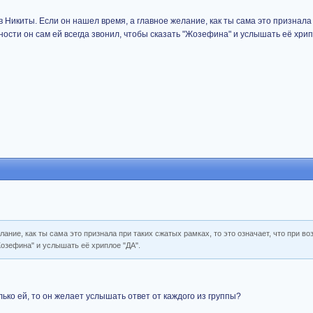
в Никиты. Если он нашел время, а главное желание, как ты сама это признала
жности он сам ей всегда звонил, чтобы сказать "Жозефина" и услышать её хрип
лание, как ты сама это признала при таких сжатых рамках, то это означает, что при в
Жозефина" и услышать её хриплое "ДА".
ько ей, то он желает услышать ответ от каждого из группы?