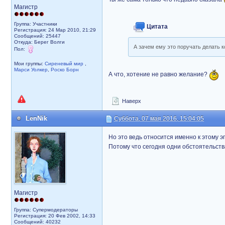
Магистр
Группа: Участники
Цитата
Регистрация: 24 Мар 2010, 21:29
Сообщений: 25447
Откуда: Берег Волги
А зачем ему это поручать делать к
Пол:
Мои группы:
Сиреневый мир
,
Марси Уолкер
,
Роско Борн
А что, хотение не равно желание?
Наверх
LenNik
Суббота, 07 мая 2016, 15:04:05
Но это ведь относится именно к этому э
Потому что сегодня одни обстоятельства
Магистр
Группа: Супермодераторы
Регистрация: 20 Фев 2002, 14:33
Сообщений: 40232