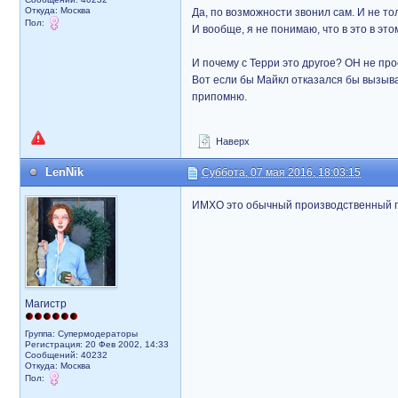
Откуда: Москва
Да, по возможности звонил сам. И не тол
Пол:
И вообще, я не понимаю, что в это в это
И почему с Терри это другое? ОН не про
Вот если бы Майкл отказался бы вызыв
припомню.
Наверх
LenNik
Суббота, 07 мая 2016, 18:03:15
ИМХО это обычный производственный п
Магистр
Группа: Супермодераторы
Регистрация: 20 Фев 2002, 14:33
Сообщений: 40232
Откуда: Москва
Пол: