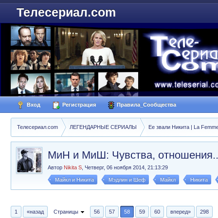
Телесериал.com
Вход
Регистрация
Правила_Сообщества
Телесериал.com
ЛЕГЕНДАРНЫЕ СЕРИАЛЫ
Ее звали Никита | La Femme
МиН и МиШ: Чувства, отношения..
Автор
Nikita S
,
Четверг, 06 ноября 2014, 21:13:29
Майкл и Никита
Мэдлин и Шеф
Майкл
Никита
1
«назад
Страницы
56
57
58
59
60
вперед»
298