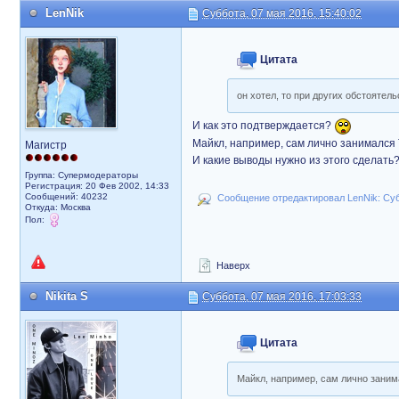
LenNik
Суббота, 07 мая 2016, 15:40:02
Цитата
он хотел, то при других обстоятел
И как это подтверждается?
Майкл, например, сам лично занимался 
Магистр
И какие выводы нужно из этого сделать
Группа: Супермодераторы
Регистрация: 20 Фев 2002, 14:33
Сообщений: 40232
Сообщение отредактировал LenNik: Субб
Откуда: Москва
Пол:
Наверх
Nikita S
Суббота, 07 мая 2016, 17:03:33
Цитата
Майкл, например, сам лично заним