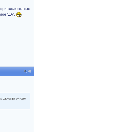
 при таких сжатых
лое "ДА".
#578
озможности он сам