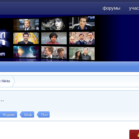
форумы
учас
форумы
учас
 Nikita
..
Мэдлин
Шеф
Пол