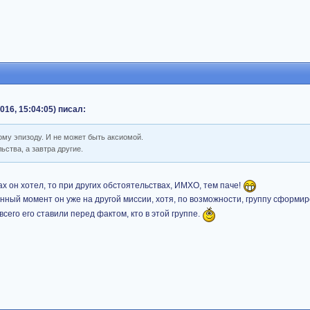
016, 15:04:05) писал:
ому эпизоду. И не может быть аксиомой.
ьства, а завтра другие.
х он хотел, то при других обстоятельствах, ИМХО, тем паче!
данный момент он уже на другой миссии, хотя, по возможности, группу сформир
всего его ставили перед фактом, кто в этой группе.