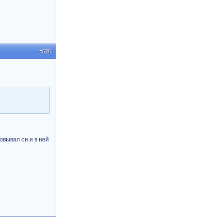
#575
овывал он и в ней