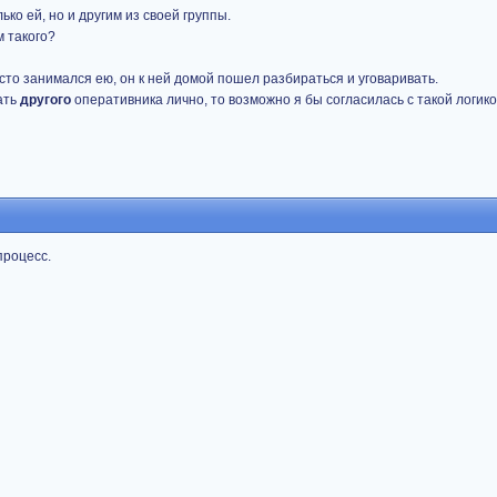
ько ей, но и другим из своей группы.
м такого?
сто занимался ею, он к ней домой пошел разбираться и уговаривать.
ать
другого
оперативника лично, то возможно я бы согласилась с такой логикой
роцесс.