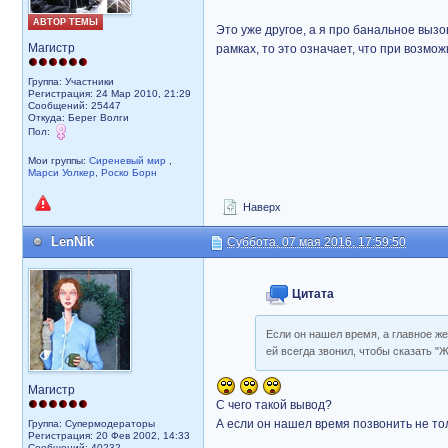
АВТОР ТЕМЫ
Это уже другое, а я про банальное вызо
Магистр
рамках, то это означает, что при возмо
Группа: Участники
Регистрация: 24 Мар 2010, 21:29
Сообщений: 25447
Откуда: Берег Волги
Пол:
Мои группы:
Сиреневый мир
,
Марси Уолкер
,
Роско Борн
Наверх
LenNik
Суббота, 07 мая 2016, 17:59:50
Цитата
Если он нашел время, а главное же
ей всегда звонил, чтобы сказать "
Магистр
С чего такой вывод?
А если он нашел время позвонить не тол
Группа: Супермодераторы
Регистрация: 20 Фев 2002, 14:33
Сообщений: 40232