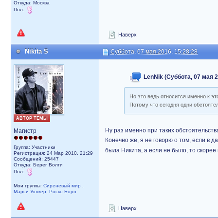
Откуда: Москва
Пол:
Наверх
Nikita S
Суббота, 07 мая 2016, 15:28:28
LenNik (Суббота, 07 мая 2
Но это ведь относится именно к эт
Потому что сегодня одни обстоятел
АВТОР ТЕМЫ
Ну раз именно при таких обстоятельства
Магистр
Конечно же, я не говорю о том, если в 
Группа: Участники
была Никита, а если не было, то скорее 
Регистрация: 24 Мар 2010, 21:29
Сообщений: 25447
Откуда: Берег Волги
Пол:
Мои группы:
Сиреневый мир
,
Марси Уолкер
,
Роско Борн
Наверх