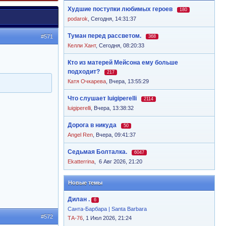
Худшие поступки любимых героев
180
podarok
,
Сегодня, 14:31:37
Туман перед рассветом.
#571
368
Келли Хант
,
Сегодня, 08:20:33
Кто из матерей Мейсона ему больше
подходит?
217
Катя Очкарева
,
Вчера, 13:55:29
Что слушает luigiperelli
2114
luigiperelli
,
Вчера, 13:38:32
Дорога в никуда
50
Angel Ren
,
Вчера, 09:41:37
Седьмая Болталка.
6047
Ekatterrina
,
6 Авг 2026, 21:20
Новые темы
Дилан .
6
Санта-Барбара | Santa Barbara
#572
ТА-76
, 1 Июл 2026, 21:24