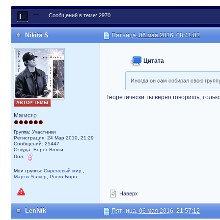
Сообщений в теме: 2970
Nikita S
Пятница, 06 мая 2016, 08:41:02
Цитата
Иногда он сам собирал свою группу
Теоретически ты верно говоришь, тольк
АВТОР ТЕМЫ
Магистр
Группа: Участники
Регистрация: 24 Мар 2010, 21:29
Сообщений: 25447
Откуда: Берег Волги
Пол:
Мои группы:
Сиреневый мир
,
Марси Уолкер
,
Роско Борн
Наверх
LenNik
Пятница, 06 мая 2016, 21:57:12