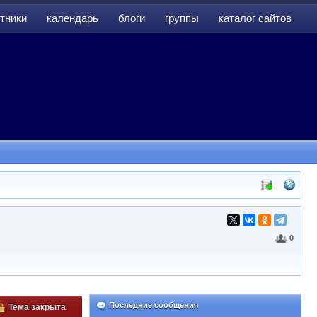
тники
календарь
блоги
группы
каталог сайтов
тники
календарь
блоги
группы
каталог сайтов
0
Последние сообщения
Тема закрыта