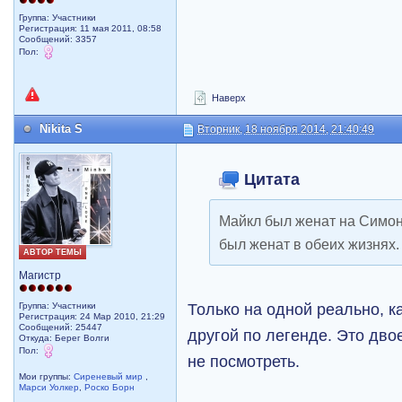
Группа: Участники
Регистрация: 11 мая 2011, 08:58
Сообщений: 3357
Пол:
Наверх
Nikita S
Вторник, 18 ноября 2014, 21:40:49
Цитата
Майкл был женат на Симоне
был женат в обеих жизнях.
АВТОР ТЕМЫ
Магистр
Только на одной реально, к
Группа: Участники
Регистрация: 24 Мар 2010, 21:29
Сообщений: 25447
другой по легенде. Это дво
Откуда: Берег Волги
Пол:
не посмотреть.
Мои группы:
Сиреневый мир
,
Марси Уолкер
,
Роско Борн