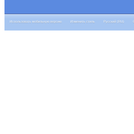
Использовать мобильную версию
Изменить стиль
Русский (RU)