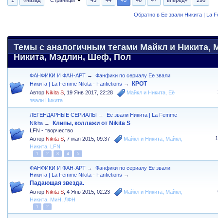
Обратно в Ее звали Никита | La 
Темы с аналогичным тегами Майкл и Никита, 
Никита, Мэдлин, Шеф, Пол
ФАНФИКИ И ФАН-АРТ
→
Фанфики по сериалу Ее звали
КРОТ
Никита | La Femme Nikita - Fanfictions
→
Автор
Nikita S
,
19 Янв 2017, 22:28
Майкл и Никита
,
Её
звали Никита
ЛЕГЕНДАРНЫЕ СЕРИАЛЫ
→
Ее звали Никита | La Femme
Клипы, коллажи от Nikita S
Nikita
→
LFN - творчество
Автор
Nikita S
,
7 мая 2015, 09:37
Майкл и Никита
,
Майкл
,
Никита
,
LFN
1
2
3
4
5
ФАНФИКИ И ФАН-АРТ
→
Фанфики по сериалу Ее звали
Никита | La Femme Nikita - Fanfictions
→
Падающая звезда.
Автор
Nikita S
,
4 Янв 2015, 02:23
Майкл и Никита
,
Майкл
,
Никита
,
МиН
,
ЛФН
1
2