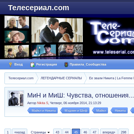
Телесериал.com
Вход
Регистрация
Правила_Сообщества
Телесериал.com
ЛЕГЕНДАРНЫЕ СЕРИАЛЫ
Ее звали Никита | La Femme N
МиН и МиШ: Чувства, отношения...
Автор
Nikita S
,
Четверг, 06 ноября 2014, 21:13:29
Майкл и Никита
Мэдлин и Шеф
Майкл
Никита
1
«назад
Страницы
43
44
45
46
47
вперед»
298