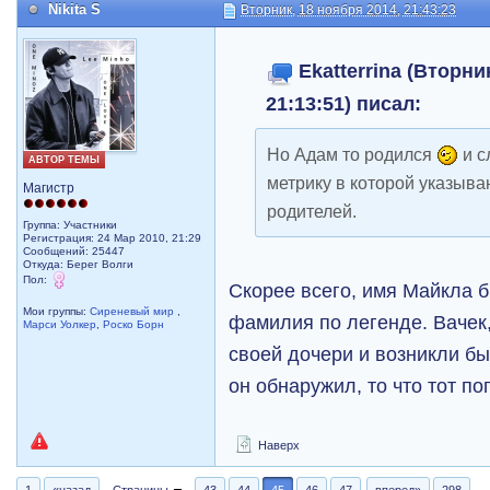
Nikita S
Вторник, 18 ноября 2014, 21:43:23
Ekatterrina (Вторни
21:13:51) писал:
Но Адам то родился
и с
АВТОР ТЕМЫ
метрику в которой указыв
Магистр
родителей.
Группа: Участники
Регистрация: 24 Мар 2010, 21:29
Сообщений: 25447
Откуда: Берег Волги
Пол:
Скорее всего, имя Майкла б
Мои группы:
Сиреневый мир
,
фамилия по легенде. Вачек,
Марси Уолкер
,
Роско Борн
своей дочери и возникли б
он обнаружил, то что тот по
Наверх
1
«назад
Страницы
43
44
45
46
47
вперед»
298