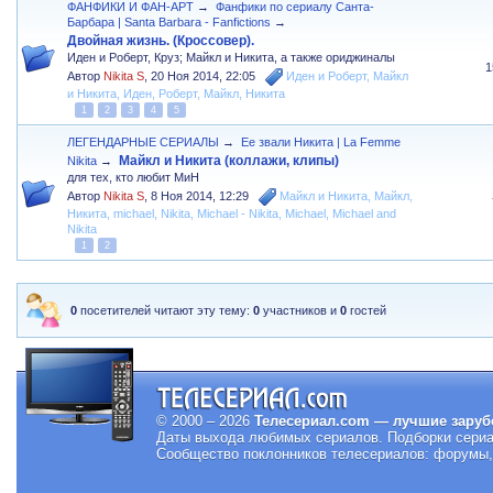
ФАНФИКИ И ФАН-АРТ
→
Фанфики по сериалу Санта-
Барбара | Santa Barbara - Fanfictions
→
Двойная жизнь. (Кроссовер).
Иден и Роберт, Круз; Майкл и Никита, а также ориджиналы
1
Автор
Nikita S
,
20 Ноя 2014, 22:05
Иден и Роберт
,
Майкл
и Никита
,
Иден
,
Роберт
,
Майкл
,
Никита
1
2
3
4
5
ЛЕГЕНДАРНЫЕ СЕРИАЛЫ
→
Ее звали Никита | La Femme
Майкл и Никита (коллажи, клипы)
Nikita
→
для тех, кто любит МиН
Автор
Nikita S
,
8 Ноя 2014, 12:29
Майкл и Никита
,
Майкл
,
Никита
,
michael
,
Nikita
,
Michael - Nikita
,
Michael
,
Michael and
Nikita
1
2
0
посетителей читают эту тему:
0
участников и
0
гостей
© 2000 – 2026
Телесериал.com — лучшие заруб
Даты выхода любимых сериалов.
Подборки сериа
Сообщество поклонников телесериалов: форумы, 