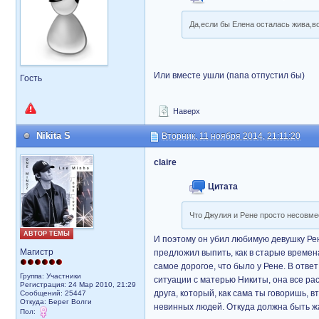
Да,если бы Елена осталась жива,в
Или вместе ушли (папа отпустил бы)
Гость
Наверх
Nikita S
Вторник, 11 ноября 2014, 21:11:20
claire
Цитата
Что Джулия и Рене просто несовме
АВТОР ТЕМЫ
И поэтому он убил любимую девушку Рене
Магистр
предложил выпить, как в старые времена
самое дорогое, что было у Рене. В ответ
Группа: Участники
ситуации с матерью Никиты, она все рас
Регистрация: 24 Мар 2010, 21:29
друга, который, как сама ты говоришь, 
Сообщений: 25447
Откуда: Берег Волги
невинных людей. Откуда должна быть ж
Пол: