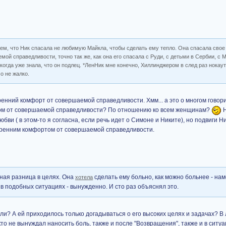
тем, что Ник спасала не любимую Майкла, чтобы сделать ему тепло. Она спасала свое
ой справедливости, точно так же, как она его спасала с Руди, с детьми в Сербии, с 
когда уже знала, что он подлец. *ЛенНик мне конечно, Хиллинджером в след раз нокаут
о не жалко.
енний комфорт от совершаемой справедливости. Хмм... а это о многом говори
том от совершаемой справедливости? По отношению ко всем женщинам?
Н
бви ( в этом-то я согласна, если речь идет о Симоне и Никите), но подвиги 
тренним комфортом от совершаемой справедливости.
мная разница в целях. Она
сделать ему больно, как можно больнее - нам
хотела
 в подобных ситуациях - вынужденно. И сто раз объяснял это.
и? А ей приходилось только догадываться о его высоких целях и задачах? В
икто не вынуждал наносить боль, также и после "Возвращения", также и в ситу