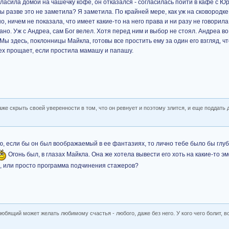
ласила домой на чашечку кофе, он отказался - согласилась пойти в кафе с Ю
 разве это не заметила? Я заметила. По крайней мере, как уж на сковородке
но, ничем не показала, что имеет какие-то на него права и ни разу не говорил
ано. Уж с Андреа, сам Бог велел. Хотя перед ним и выбор не стоял. Андреа во
ы здесь, поклонницы Майкла, готовы все простить ему за один его взгляд, чт
ех прощает, если простила мамашу и папашу.
же скрыть своей уверенности в том, что он ревнует и поэтому злится, и еще поддать
, если бы он был воображаемый в ее фантазиях, то лично тебе было бы глу
Огонь был, в глазах Майкла. Она же хотела вывести его хоть на какие-то э
го, или просто программа подчинения стажеров?
любящий может желать любимому счастья - любого, даже без него. У кого чего болит, в