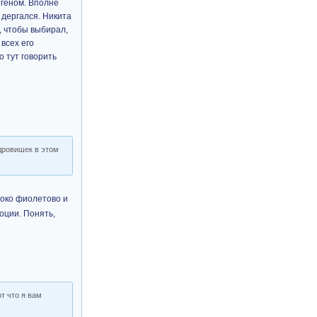
ргеном. Вполне
 дергался. Никита
а, чтобы выбирал,
 всех его
о тут говорить
 дровишек в этом
боко фиолетово и
моции. Понять,
от что я вам