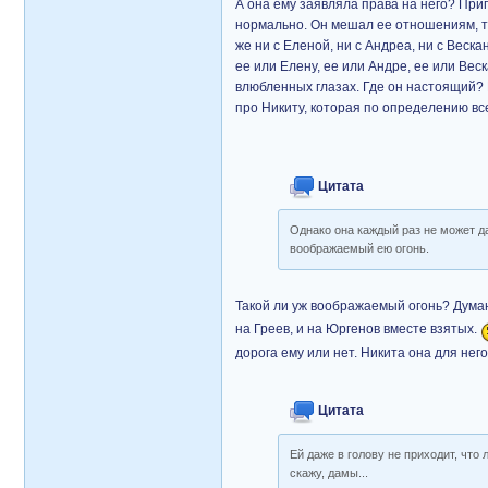
А она ему заявляла права на него? Приг
нормально. Он мешал ее отношениям, ты
же ни с Еленой, ни с Андреа, ни с Веска
ее или Елену, ее или Андре, ее или Веск
влюбленных глазах. Где он настоящий? М
про Никиту, которая по определению вс
Цитата
Однако она каждый раз не может да
воображаемый ею огонь.
Такой ли уж воображаемый огонь? Думаю
на Греев, и на Юргенов вместе взятых.
дорога ему или нет. Никита она для не
Цитата
Ей даже в голову не приходит, что 
скажу, дамы...