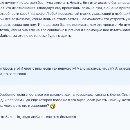
ю группу и не должен был туда включать Никиту. Ему итак должно быть парш
ая что их отношения, благодаря ему пронизаны ложь на лжи, а он еще пригла
потребности своей, на кофе. Любой нормальный мужик, уважающий и любящий
 бы все возможное, чтобы меньше сталкиваться. Возможности это устроить у н
рядом, всегда при нем. И не должен был не понимать, чем это чревато. Но ду
чувства, чтобы она ему на зло сошлась с Юргеном и с помощью нее изъять комп
Майкла, за это не по головке будет гладить.
 и брось его! И черт с ним, если так невмоготу! Мало мужиков, что ли? А уж есл
а, то воля ваша.
собенно, если учесть все его высокие, как ты говоришь, чувства к Елене. Фигл
дни проблемы, да еще которая вовсе не в его вкусе, если учесть Симону. Хотя
ь, может, это его и зацепило?
о любила. Но, когда любишь, хочется большего.