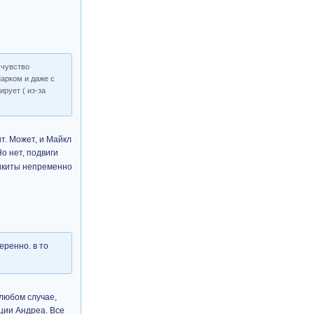
 чувство
Марком и даже с
ирует ( из-за
т. Может, и Майкл
о нет, подвиги
Никиты непременно
еренно. в то
 любом случае,
ации Андреа. Все