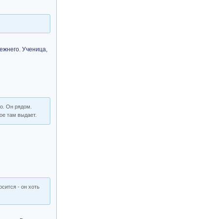
режнего. Ученица,
о. Он рядом.
ое там выдает.
сится - он хоть