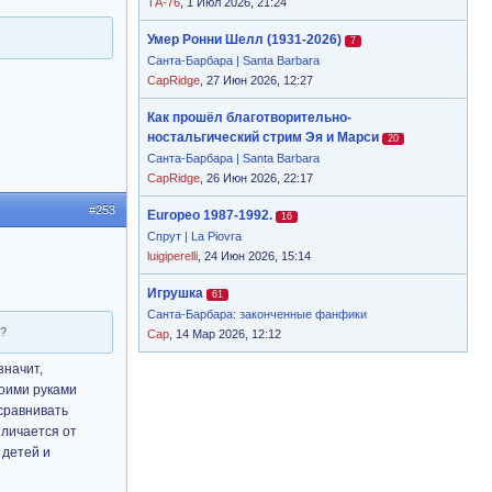
ТА-76
, 1 Июл 2026, 21:24
Умер Ронни Шелл (1931-2026)
7
Санта-Барбара | Santa Barbara
CapRidge
, 27 Июн 2026, 12:27
Как прошёл благотворительно-
ностальгический стрим Эя и Марси
20
Санта-Барбара | Santa Barbara
CapRidge
, 26 Июн 2026, 22:17
#253
Europeo 1987-1992.
16
Спрут | La Piovra
luigiperelli
, 24 Июн 2026, 15:14
Игрушка
61
Санта-Барбара: законченные фанфики
и?
Cap
, 14 Мар 2026, 12:12
значит,
воими руками
 сравнивать
тличается от
 детей и