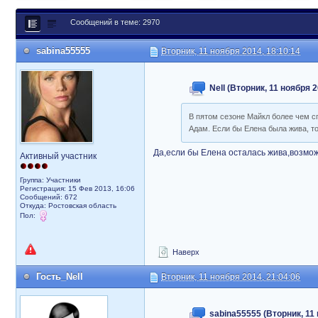
Сообщений в теме: 2970
sabina55555
Вторник, 11 ноября 2014, 18:10:14
Nell (Вторник, 11 ноября 2
В пятом сезоне Майкл более чем с
Адам. Если бы Елена была жива, то 
Да,если бы Елена осталась жива,возмож
Активный участник
Группа: Участники
Регистрация: 15 Фев 2013, 16:06
Сообщений: 672
Откуда: Ростовская область
Пол:
Наверх
Гость_Nell
Вторник, 11 ноября 2014, 21:04:06
sabina55555 (Вторник, 11 