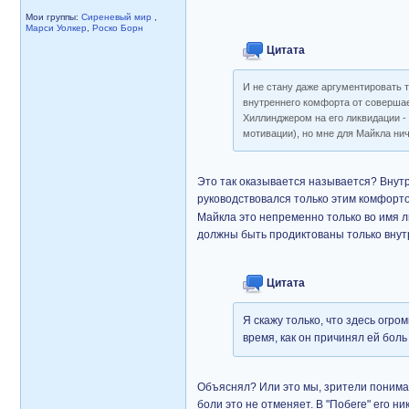
Мои группы:
Сиреневый мир
,
Марси Уолкер
,
Роско Борн
Цитата
И не стану даже аргументировать 
внутреннего комфорта от совершаем
Хиллинджером на его ликвидации - 
мотивации), но мне для Майкла нич
Это так оказывается называется? Внутр
руководствовался только этим комфор
Майкла это непременно только во имя лю
должны быть продиктованы только вну
Цитата
Я скажу только, что здесь огро
время, как он причинял ей боль
Объяснял? Или это мы, зрители понимал
боли это не отменяет. В "Побеге" его н