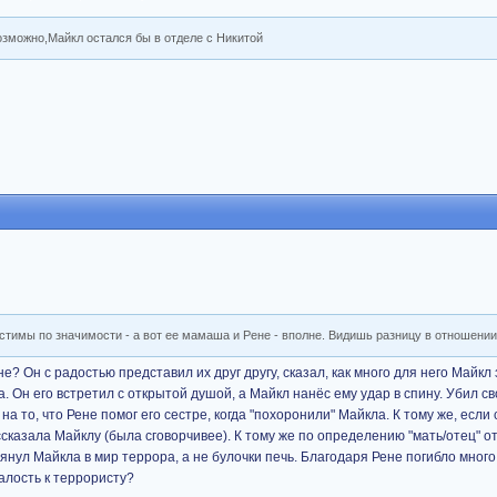
озможно,Майкл остался бы в отделе с Никитой
стимы по значимости - а вот ее мамаша и Рене - вполне. Видишь разницу в отношени
? Он с радостью представил их друг другу, сказал, как много для него Майкл 
. Он его встретил с открытой душой, а Майкл нанёс ему удар в спину. Убил с
 на то, что Рене помог его сестре, когда "похоронили" Майкла. К тому же, если
сказала Майклу (была сговорчивее). К тому же по определению "мать/отец" о
втянул Майкла в мир террора, а не булочки печь. Благодаря Рене погибло много
алость к террористу?