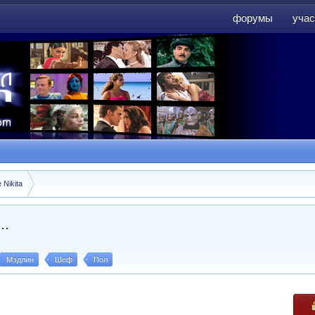
форумы
учас
форумы
учас
 Nikita
..
Мэдлин
Шеф
Пол