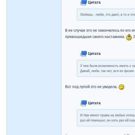
Цитата
Любишь - люби, что дают, а то и эт
В ее случае это не закончилось по его и
превзошедшая своего наставника.
Э
Цитата
У нее была возможность иметь с н
Давай, люби. так нет, вся ее физи
Вот под лупой это не увидела.
Цитата
И Ник имеет права на любые отноше
раз ей помешал, он хоть раз ей ск