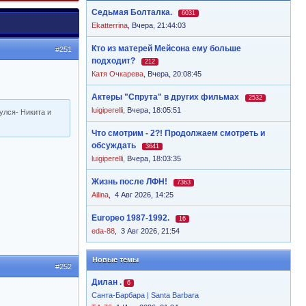
Седьмая Болталка.
6031
Ekatterrina
,
Вчера, 21:44:03
Кто из матерей Мейсона ему больше
#251
подходит?
212
Катя Очкарева
,
Вчера, 20:08:45
Актеры "Спрута" в других фильмах
2532
luigiperelli
,
Вчера, 18:05:51
улся- Никита и
Что смотрим - 2?! Продолжаем смотреть и
обсуждать
3641
luigiperelli
,
Вчера, 18:03:35
Жизнь после ЛФН!
7363
Ailina
,
4 Авг 2026, 14:25
Europeo 1987-1992.
16
eda-88
,
3 Авг 2026, 21:54
Новые темы
#252
Дилан .
6
Санта-Барбара | Santa Barbara