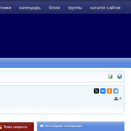
тники
календарь
блоги
группы
каталог сайтов
тники
календарь
блоги
группы
каталог сайтов
0
Последние сообщения
Тема закрыта