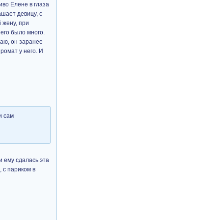
иво Елене в глаза
шает девицу, с
 жену, при
его было много.
маю, он заранее
ромат у него. И
и сам
и ему сдалась эта
, с париком в