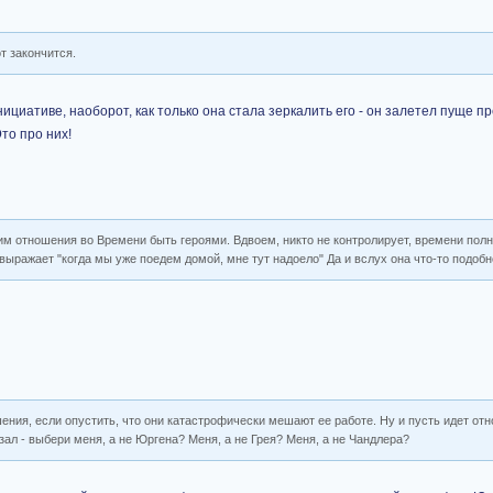
от закончится.
нициативе, наоборот, как только она стала зеркалить его - он залетел пуще п
то про них!
им отношения во Времени быть героями. Вдвоем, никто не контролирует, времени полн
я выражает "когда мы уже поедем домой, мне тут надоело" Да и вслух она что-то подобн
ния, если опустить, что они катастрофически мешают ее работе. Ну и пусть идет отно
азал - выбери меня, а не Юргена? Меня, а не Грея? Меня, а не Чандлера?