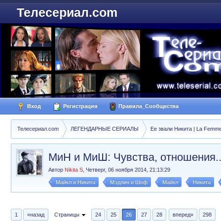
Телесериал.com
Вход
Регистрация
Правила_Сообщества
Телесериал.com
ЛЕГЕНДАРНЫЕ СЕРИАЛЫ
Ее звали Никита | La Femme
МиН и МиШ: Чувства, отношения..
Автор
Nikita S
,
Четверг, 06 ноября 2014, 21:13:29
Майкл и Никита
Мэдлин и Шеф
Майкл
Никита
1
«назад
Страницы
24
25
26
27
28
вперед»
298