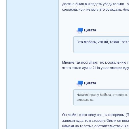
должно было выглядеть убедительно - эт
согласна, но я не могу это осуждать. Ник
Цитата
Это любовь, что ли, такая - во
Многие так поступают, но к сожалению т
этого стало лучше? Но у нее эмоции иду
Цитата
Никаких прав у Майкла, это верно. 
виноват, да.
Он любит свою жену, как ты говоришь. (
заносит куда-то в сторону. Фигли он по
намеки на толстые обстоятельства? В ег