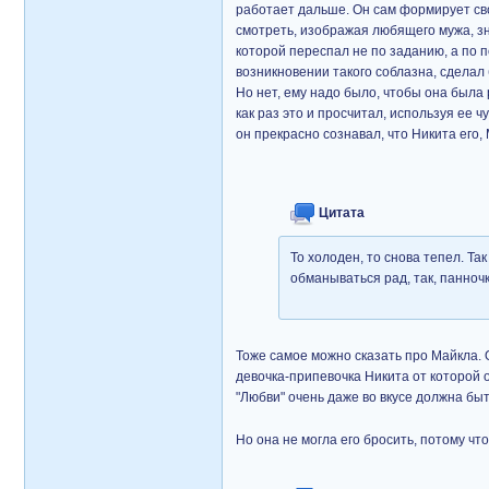
работает дальше. Он сам формирует сво
смотреть, изображая любящего мужа, зн
которой переспал не по заданию, а по 
возникновении такого соблазна, сделал
Но нет, ему надо было, чтобы она была 
как раз это и просчитал, используя ее 
он прекрасно сознавал, что Никита его, 
Цитата
То холоден, то снова тепел. Так
обманываться рад, так, панночк
Тоже самое можно сказать про Майкла. О
девочка-припевочка Никита от которой о
"Любви" очень даже во вкусе должна быт
Но она не могла его бросить, потому чт