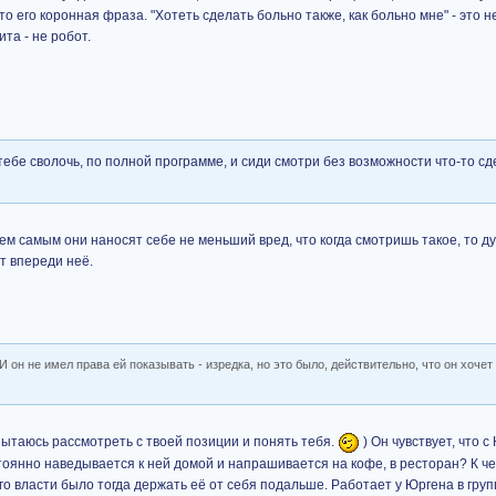
о его коронная фраза. "Хотеть сделать больно также, как больно мне" - это н
ита - не робот.
т тебе сволочь, по полной программе, и сиди смотри без возможности что-то с
ем самым они наносят себе не меньший вред, что когда смотришь такое, то ду
т впереди неё.
И он не имел права ей показывать - изредка, но это было, действительно, что он хочет 
Пытаюсь рассмотреть с твоей позиции и понять тебя.
) Он чувствует, что с
стоянно наведывается к ней домой и напрашивается на кофе, в ресторан? К че
о власти было тогда держать её от себя подальше. Работает у Юргена в групп