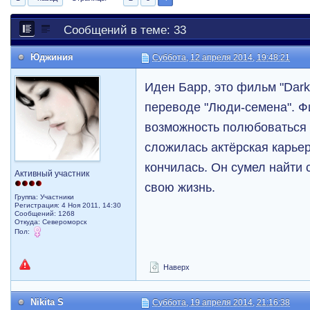
Сообщений в теме: 33
Юджиния
Суббота, 12 апреля 2014, 19:48:21
Иден Барр, это фильм "Dark 
переводе "Люди-семена". Фи
возможность полюбоваться 
сложилась актёрская карьер
кончилась. Он сумел найти 
Активный участник
свою жизнь.
Группа: Участники
Регистрация: 4 Ноя 2011, 14:30
Сообщений: 1268
Откуда: Североморск
Пол:
Наверх
Nikita S
Суббота, 19 апреля 2014, 21:16:38