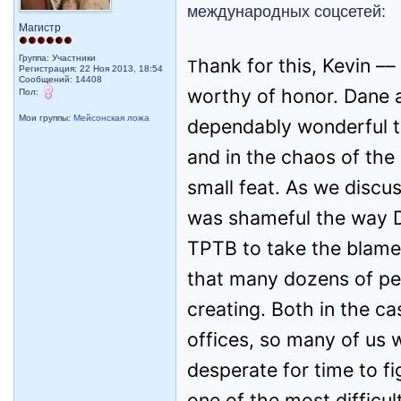
международных соцсетей:
Магистр
Группа: Участники
hank for this, Kevin –
T
Регистрация: 22 Ноя 2013, 18:54
Сообщений: 14408
worthy of honor. Dane 
Пол:
Мои группы:
Мейсонская ложа
dependably wonderful t
and in the chaos of the
small feat. As we discus
was shameful the way D
TPTB to take the blame 
that many dozens of pe
creating. Both in the ca
offices, so many of us 
desperate for time to fi
one of the most difficu