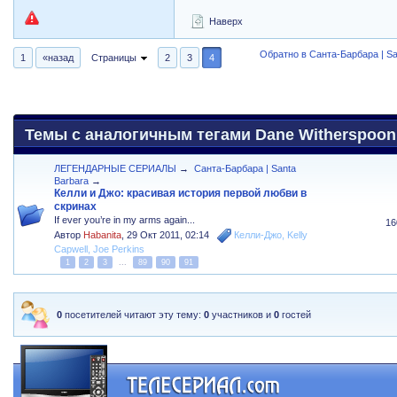
Наверх
Обратно в Санта-Барбара | Sa
1
«назад
Страницы
2
3
4
Темы с аналогичным тегами Dane Witherspoon,
ЛЕГЕНДАРНЫЕ СЕРИАЛЫ
→
Санта-Барбара | Santa
Barbara
→
Келли и Джо: красивая история первой любви в
скринах
If ever you’re in my arms again...
16
Автор
Habanita
,
29 Окт 2011, 02:14
Келли-Джо
,
Kelly
Capwell
,
Joe Perkins
1
2
3
...
89
90
91
0
посетителей читают эту тему:
0
участников и
0
гостей