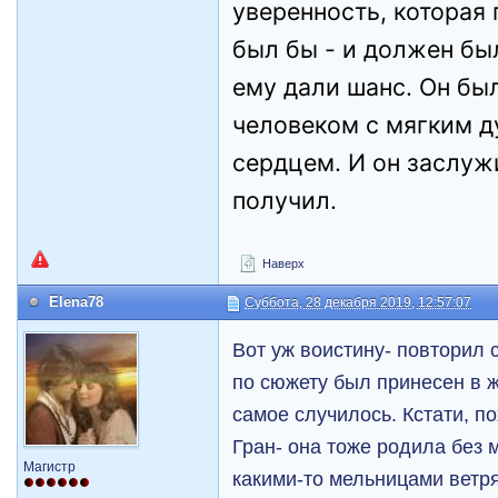
уверенность, которая
был бы - и должен был
ему дали шанс. Он бы
человеком с мягким 
сердцем. И он заслуж
получил.
Наверх
Elena78
Суббота, 28 декабря 2019, 12:57:07
Вот уж воистину- повторил 
по сюжету был принесен в ж
самое случилось. Кстати, п
Гран- она тоже родила без м
Магистр
какими-то мельницами ветр