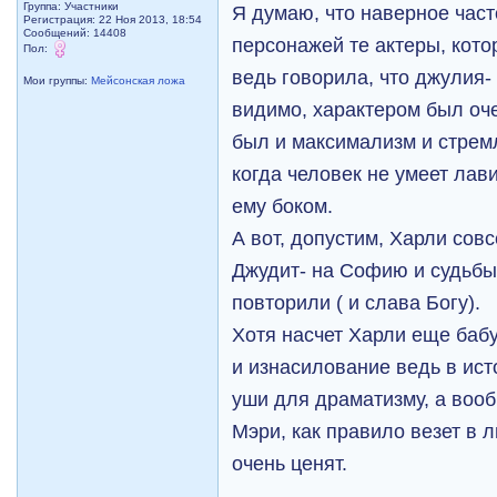
Группа: Участники
Я думаю, что наверное част
Регистрация: 22 Ноя 2013, 18:54
Сообщений: 14408
персонажей те актеры, кото
Пол:
ведь говорила, что джулия- 
Мои группы:
Мейсонская ложа
видимо, характером был оч
был и максимализм и стрем
когда человек не умеет лав
ему боком.
А вот, допустим, Харли сов
Джудит- на Софию и судьбы
повторили ( и слава Богу).
Хотя насчет Харли еще баб
и изнасилование ведь в ист
уши для драматизму, а воо
Мэри, как правило везет в 
очень ценят.