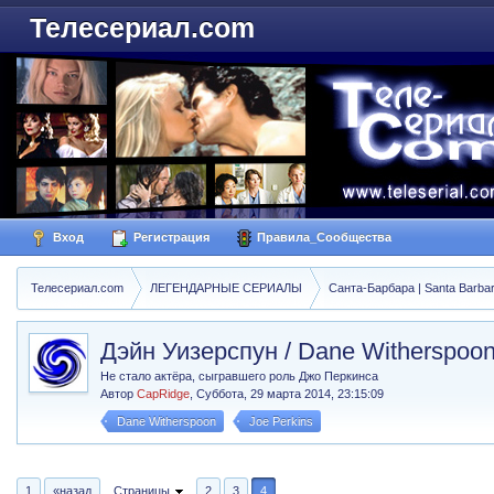
Телесериал.com
Вход
Регистрация
Правила_Сообщества
Телесериал.com
ЛЕГЕНДАРНЫЕ СЕРИАЛЫ
Санта-Барбара | Santa Barba
Дэйн Уизерспун / Dane Witherspoon
Не стало актёра, сыгравшего роль Джо Перкинса
Автор
CapRidge
,
Суббота, 29 марта 2014, 23:15:09
Dane Witherspoon
Joe Perkins
1
«назад
Страницы
2
3
4