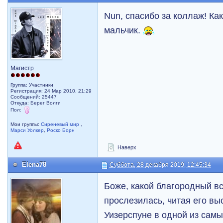
Nun, спасибо за коллаж! Ка
мальчик.
Магистр
Группа: Участники
Регистрация: 24 Мар 2010, 21:29
Сообщений: 25447
Откуда: Берег Волги
Пол:
Мои группы:
Сиреневый мир
,
Марси Уолкер
,
Роско Борн
Наверх
Elena78
Суббота, 28 декабря 2019, 12:45:34
Боже, какой благородный вс
прослезилась, читая его в
Уизерспуне в одной из сам