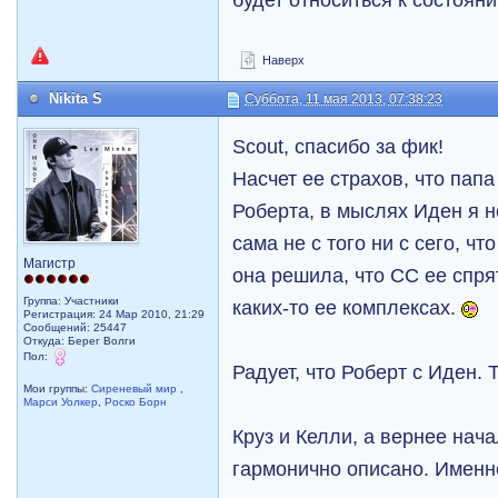
Наверх
Nikita S
Суббота, 11 мая 2013, 07:38:23
Scout, спасибо за фик!
Насчет ее страхов, что папа
Роберта, в мыслях Иден я 
сама не с того ни с сего, чт
Магистр
она решила, что СС ее спря
Группа: Участники
каких-то ее комплексах.
Регистрация: 24 Мар 2010, 21:29
Сообщений: 25447
Откуда: Берег Волги
Пол:
Радует, что Роберт с Иден. 
Мои группы:
Сиреневый мир
,
Марси Уолкер
,
Роско Борн
Круз и Келли, а вернее нач
гармонично описано. Именно