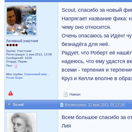
Scout, спасибо за новый фи
Напрягает название фика: не
чему оно относится.
Очень опасаюсь за Иден! чу
Активный участник
безнадёга для неё.
Группа: Участники
Радует, что Роберт её нашё
Регистрация: 1 мая 2013, 13:08
Сообщений: 1629
надеюсь, что ему удастся в
Откуда: Пермь
Пол:
всеми - терпения и терпени
Мои группы:
Сиреневый мир
,
Круз и Келли вполне в обра
Роско Борн
Наверх
Scout
Воскресенье, 12 мая 2013, 01:27:34
Всем большое спасибо за о
Лия