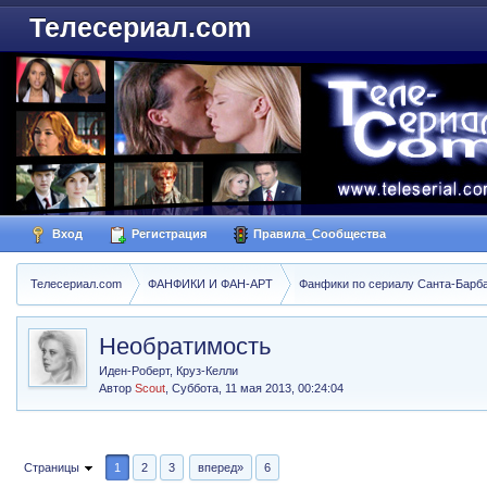
Телесериал.com
Вход
Регистрация
Правила_Сообщества
Телесериал.com
ФАНФИКИ И ФАН-АРТ
Фанфики по сериалу Санта-Барбара
Необратимость
Иден-Роберт, Круз-Келли
Автор
Scout
,
Суббота, 11 мая 2013, 00:24:04
Страницы
1
2
3
вперед»
6