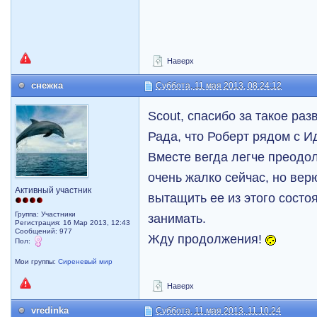
Наверх
снежка
Суббота, 11 мая 2013, 08:24:12
Scout, спасибо за такое раз
Рада, что Роберт рядом с И
Вместе вегда легче преодо
очень жалко сейчас, но вер
Активный участник
вытащить ее из этого состо
Группа: Участники
занимать.
Регистрация: 16 Мар 2013, 12:43
Сообщений: 977
Жду продолжения!
Пол:
Мои группы:
Сиреневый мир
Наверх
vredinka
Суббота, 11 мая 2013, 11:10:24