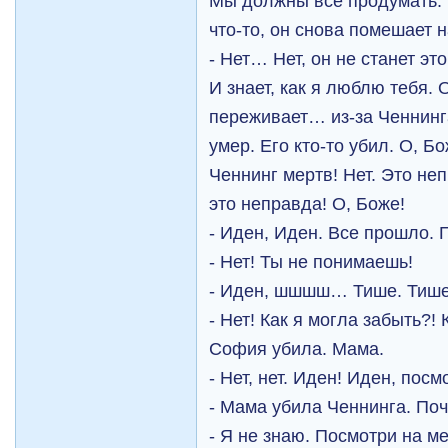
Мы должны все продумать. 
что-то, он снова помешает н
- Нет… Нет, он не станет эт
И знает, как я люблю тебя.
переживает… из-за Ченнинг
умер. Его кто-то убил. О, Б
Ченнинг мертв! Нет. Это неп
это неправда! О, Боже!
- Иден, Иден. Все прошло. П
- Нет! Ты не понимаешь!
- Иден, шшшш… Тише. Тише
- Нет! Как я могла забыть?!
София убила. Мама.
- Нет, нет. Иден! Иден, посм
- Мама убила Ченнинга. По
- Я не знаю. Посмотри на ме