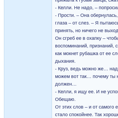
- Келли. Не надо, – попроси
- Прости. – Она обернулась,
глаза – от слез. – Я пытаю
принять, но ничего не вых
Он сгреб ее в охапку – чтоб
воспоминаний, признаний, с
как мокнет рубашка от ее сл
дыхания.
- Круз, ведь можно же… на
можем вот так… почему ты 
должен…
- Келли, я ищу ее. И не усп
Обещаю.
От этих слов – и от самого 
стало спокойнее. Так хорош