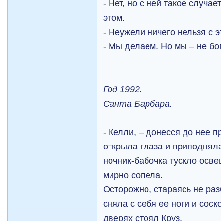
- Нет, но с ней такое случа
этом.
- Неужели ничего нельзя с 
- Мы делаем. Но мы – не бо
Год 1992.
Санта Барбара.
- Келли, – донесся до нее 
открыла глаза и приподнял
ночник-бабочка тускло осв
мирно сопела.
Осторожно, стараясь не раз
сняла с себя ее ноги и соск
дверях стоял Круз.