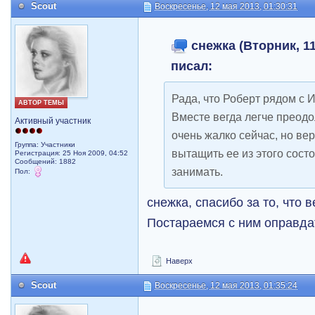
Scout
Воскресенье, 12 мая 2013, 01:30:31
снежка (Вторник, 11
писал:
Рада, что Роберт рядом с И
АВТОР ТЕМЫ
Вместе вегда легче преод
Активный участник
очень жалко сейчас, но ве
Группа: Участники
вытащить ее из этого сост
Регистрация: 25 Ноя 2009, 04:52
Сообщений: 1882
занимать.
Пол:
снежка, спасибо за то, что 
Постараемся с ним оправд
Наверх
Scout
Воскресенье, 12 мая 2013, 01:35:24