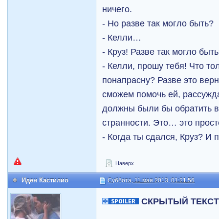
ничего.
- Но разве так могло быть?
- Келли…
- Круз! Разве так могло быт
- Келли, прошу тебя! Что то
понапрасну? Разве это вер
сможем помочь ей, рассужда
должны были бы обратить 
странности. Это… это прост
- Когда ты сдался, Круз? И 
Наверх
Иден Кастилио
Суббота, 11 мая 2013, 01:21:56
СКРЫТЫЙ ТЕКС