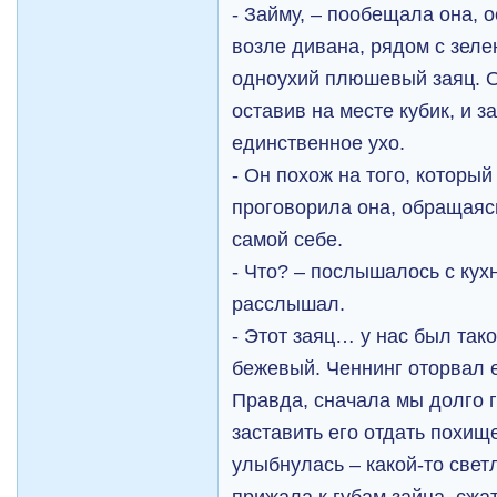
- Займу, – пообещала она, 
возле дивана, рядом с зел
одноухий плюшевый заяц. О
оставив на месте кубик, и з
единственное ухо.
- Он похож на того, который
проговорила она, обращаясь 
самой себе.
- Что? – послышалось с кухн
расслышал.
- Этот заяц… у нас был тако
бежевый. Ченнинг оторвал 
Правда, сначала мы долго г
заставить его отдать похище
улыбнулась – какой-то свет
прижала к губам зайца, сжа