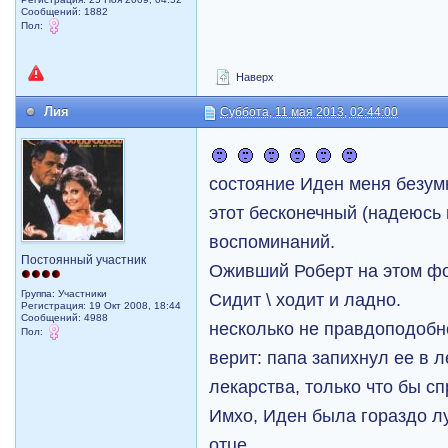
Сообщений: 1882
Пол:
Наверх
Лия
Суббота, 11 мая 2013, 02:44:00
состояние Иден меня безум
этот бесконечный (надеюсь 
воспоминаний.
Постоянный участник
Оживший Роберт на этом фон
Группа: Участники
Сидит \ ходит и ладно.
Регистрация: 19 Окт 2008, 18:44
Сообщений: 4988
несколько не правдоподобно
Пол:
верит: папа запихнул ее в л
лекарства, только что бы сп
Имхо, Иден была гораздо л
отце.