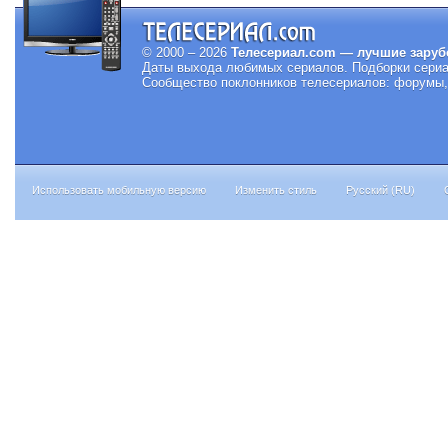
© 2000 – 2026
Телесериал.com — лучшие заруб
Даты выхода любимых сериалов.
Подборки сериа
Сообщество поклонников телесериалов: форумы, 
Использовать мобильную версию
Изменить стиль
Русский (RU)