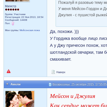
Пожалуй я разовью тему 
Магистр
У меня Мейсон-Гордон и Д
Джулия - с пушистой рыжей
Группа: Участники
Регистрация: 22 Ноя 2013, 18:54
Сообщений: 14408
Пол:
Да, похожи. )))
Мои группы:
Мейсонская ложа
У Гордика вообще лицо лись
А у Джу причесон похож, хот
шотландской овчарки, там 
смахивает.
Наверх
Амели
Воскресенье, 25 октября 2015, 17:55:05
Мейсон и Джулия
Как сердце может бит