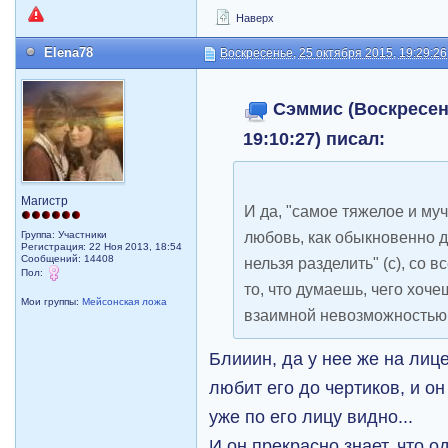
Наверх
Elena78
Воскресенье, 25 октября 2015, 19:29:26
Сэммис (Воскресень
19:10:27) писал:
Магистр
И да, "самое тяжелое и му
любовь, как обыкновенно д
Группа: Участники
Регистрация: 22 Ноя 2013, 18:54
Сообщений: 14408
нельзя разделить" (с), со 
Пол:
то, что думаешь, чего хоче
Мои группы:
Мейсонская ложа
взаимной невозможностью
Блииин, да у нее же на лице
любит его до чертиков, и он
уже по его лицу видно...
И он прекрасно знает, что 