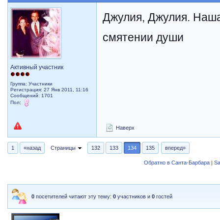
Джулия, Джулия. Наш
смятении души
Активный участник
Группа: Участники
Регистрация: 27 Янв 2011, 11:16
Сообщений: 1701
Пол:
Наверх
1
«назад
Страницы
132
133
134
135
вперед»
Обратно в Санта-Барбара | Sa
0
посетителей читают эту тему:
0
участников и
0
гостей