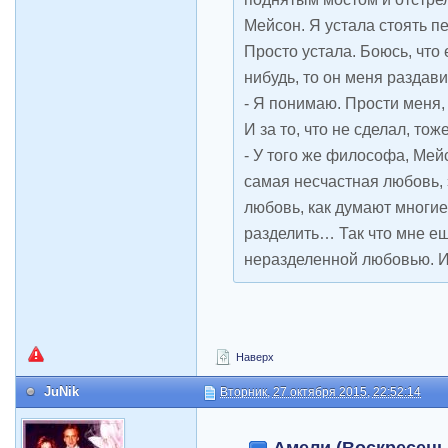
Мейсон. Я устала стоять п
Просто устала. Боюсь, что 
нибудь, то он меня раздави
- Я понимаю. Прости меня, 
И за то, что не сделал, тож
- У того же философа, Мей
самая несчастная любовь,
любовь, как думают многие
разделить… Так что мне е
неразделенной любовью. И
Наверх
JuNik
Вторник, 27 октября 2015, 22:52:14
Амели (Воскресенье