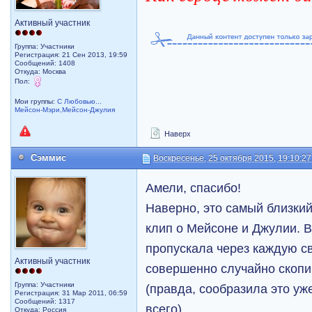
Активный участник
Группа: Участники
Регистрация: 21 Сен 2013, 19:59
Сообщений: 1408
Откуда: Москва
Пол:
Мои группы:
С Любовью...
Мейсон-Мэри,Мейсон-Джулия
Наверх
Сэммис
Воскресенье, 25 октября 2015, 19:10:27
Амели, спасибо!
Наверно, это самый близки
клип о Мейсоне и Джулии. В
пропускала через каждую св
Активный участник
совершенно случайно скопи
Группа: Участники
(правда, сообразила это уж
Регистрация: 31 Мар 2011, 06:59
Сообщений: 1317
всего).
Откуда: Россия