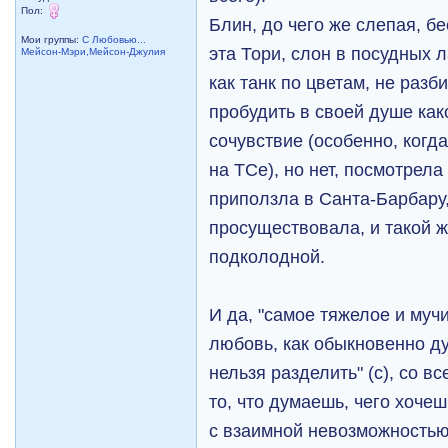
Пол:
Блин, до чего же слепая, б
Мои группы:
С Любовью...
эта Тори, слон в посудных л
Мейсон-Мэри,Мейсон-Джулия
как танк по цветам, не разб
пробудить в своей душе како
сочувствие (особенно, когд
на ТСе), но нет, посмотрела 
приползла в Санта-Барбару,
просуществовала, и такой ж
подколодной.
И да, "самое тяжелое и муч
любовь, как обыкновенно д
нельзя разделить" (с), со в
то, что думаешь, чего хочеш
с взаимной невозможностью