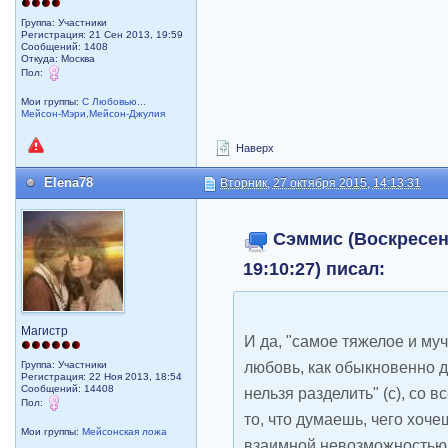
Группа: Участники
Регистрация: 21 Сен 2013, 19:59
Сообщений: 1408
Откуда: Москва
Пол:
Мои группы:
С Любовью...
Мейсон-Мэри,Мейсон-Джулия
Наверх
Elena78
Вторник, 27 октября 2015, 14:13:31
Сэммис (Воскресень
19:10:27) писал:
Магистр
И да, "самое тяжелое и му
любовь, как обыкновенно д
Группа: Участники
Регистрация: 22 Ноя 2013, 18:54
Сообщений: 14408
нельзя разделить" (с), со 
Пол:
то, что думаешь, чего хоче
Мои группы:
Мейсонская ложа
взаимной невозможностью