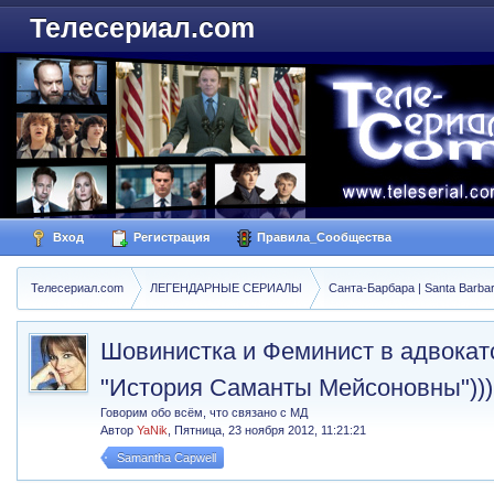
Телесериал.com
Вход
Регистрация
Правила_Сообщества
Телесериал.com
ЛЕГЕНДАРНЫЕ СЕРИАЛЫ
Санта-Барбара | Santa Barba
Шовинистка и Феминист в адвокатс
"История Саманты Мейсоновны")))
Говорим обо всём, что связано с МД
Автор
YaNik
,
Пятница, 23 ноября 2012, 11:21:21
Samantha Capwell