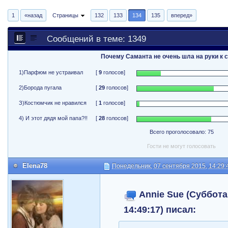
1
«назад
Страницы
132
133
134
135
вперед»
Сообщений в теме: 1349
Почему Саманта не очень шла на руки к 
1)Парфюм не устраивал
[
9
голосов]
2)Борода пугала
[
29
голосов]
З)Костюмчик не нравился
[
1
голосов]
4) И этот дядя мой папа?!!
[
28
голосов]
Всего проголосовало: 75
Гости не могут голосовать
Elena78
Понедельник, 07 сентября 2015, 14:29:
Annie Sue (Суббота
14:49:17) писал: