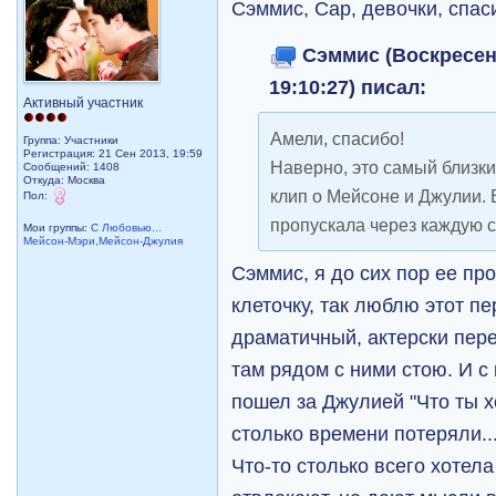
Сэммис, Cap, девочки, спас
Сэммис (Воскресень
19:10:27) писал:
Активный участник
Амели, спасибо!
Группа: Участники
Регистрация: 21 Сен 2013, 19:59
Наверно, это самый близк
Сообщений: 1408
Откуда: Москва
клип о Мейсоне и Джулии. 
Пол:
пропускала через каждую с
Мои группы:
С Любовью...
Мейсон-Мэри,Мейсон-Джулия
Сэммис, я до сих пор ее пр
клеточку, так люблю этот п
драматичный, актерски пере
там рядом с ними стою. И 
пошел за Джулией "Что ты х
столько времени потеряли..
Что-то столько всего хотела