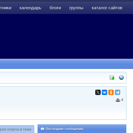
тники
календарь
блоги
группы
каталог сайтов
тники
календарь
блоги
группы
каталог сайтов
0
Последние сообщения
для ответа в теме