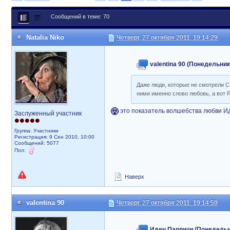
Сообщений в теме: 70
Natalia Niko
Четверг, 27 октября 2011, 19:14:29
valentina 90 (Понедельник,
Даже люди, которые не смотрели СБ
ними именно слово любовь, а вот Р
это показатель волшебства любви И
Заслуженный участник
Группа: Участники
Регистрация: 9 Сен 2010, 10:00
Сообщений: 5077
Пол:
Наверх
valentina 90
Четверг, 27 октября 2011, 19:14:59
Иден Парризи (Понедельник