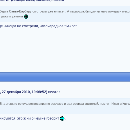
оберта Санта-Барбару смотрели уже ни все... А период любви дочки миллионера и мекс
а, даже мужчины
 никогда не смотрели, как очередное " мыло".
 27 декабря 2010, 19:08:52) писал:
, а знали о ее существовании по рекламе и разговорам зрителей, помнят Иден и Круз
ируются, это ж ни о чём не говорит
.