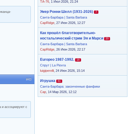
ТА-76
, 1 Июл 2026, 21:24
Умер Ронни Шелл (1931-2026)
иканца-
7
Санта-Барбара | Santa Barbara
CapRidge
, 27 Июн 2026, 12:27
Как прошёл благотворительно-
ностальгический стрим Эя и Марси
20
Санта-Барбара | Santa Barbara
CapRidge
, 26 Июн 2026, 22:17
Europeo 1987-1992.
16
Спрут | La Piovra
luigiperelli
, 24 Июн 2026, 15:14
#43
Игрушка
61
Санта-Барбара: законченные фанфики
Cap
, 14 Мар 2026, 12:12
а и ассоциируют с