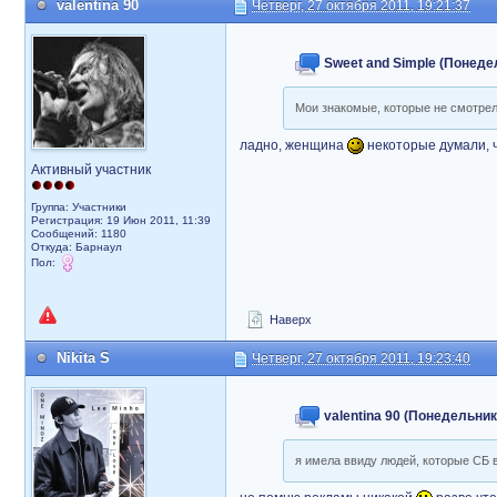
valentina 90
Четверг, 27 октября 2011, 19:21:37
Sweet and Simple (Понедел
Мои знакомые, которые не смотрел
ладно, женщина
некоторые думали, ч
Активный участник
Группа: Участники
Регистрация: 19 Июн 2011, 11:39
Сообщений: 1180
Откуда: Барнаул
Пол:
Наверх
Nikita S
Четверг, 27 октября 2011, 19:23:40
valentina 90 (Понедельник,
я имела ввиду людей, которые СБ в