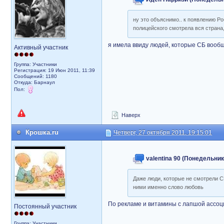
ну это объяснимо.. к появлению Р
полицейского смотрела вся стран
я имела ввиду людей, которые СБ вообще
Активный участник
Группа: Участники
Регистрация: 19 Июн 2011, 11:39
Сообщений: 1180
Откуда: Барнаул
Пол:
Наверх
Крошка.ru
Четверг, 27 октября 2011, 19:15:01
valentina 90 (Понедельник,
Даже люди, которые не смотрели СБ
ними именно слово любовь
По рекламе и витамины с лапшой ассоци
Постоянный участник
Группа: Участники