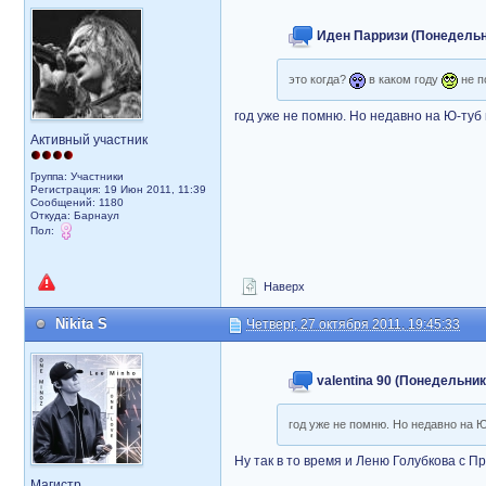
Иден Парризи (Понедельник
это когда?
в каком году
не п
год уже не помню. Но недавно на Ю-туб
Активный участник
Группа: Участники
Регистрация: 19 Июн 2011, 11:39
Сообщений: 1180
Откуда: Барнаул
Пол:
Наверх
Nikita S
Четверг, 27 октября 2011, 19:45:33
valentina 90 (Понедельник,
год уже не помню. Но недавно на 
Ну так в то время и Леню Голубкова с 
Магистр