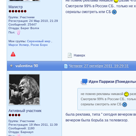
не помню рекламы никакой
разве что
Смотрели 99% в России СБ.. только не х
Магистр
сериалы смотреть или СБ
Группа: Участники
Регистрация: 24 Мар 2010, 21:29
Сообщений: 25447
Откуда: Берег Волги
Пол:
Мои группы:
Сиреневый мир
,
Марси Уолкер
,
Роско Борн
Наверх
valentina 90
Четверг, 27 октября 2011, 19:29:31
Иден Парризи (Понедельник
не помню рекламы никакой
разв
Смотрели 99% в России СБ.. только
сериалы смотреть или СБ
Активный участник
была реклама, типа " сегодня вечером во
вечером была борьба за телевизор.
Группа: Участники
Регистрация: 19 Июн 2011, 11:39
Сообщений: 1180
Откуда: Барнаул