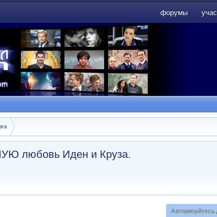
форумы
учас
форумы
учас
ara
УЮ любовь Иден и Круза.
Авторизуйтесь 