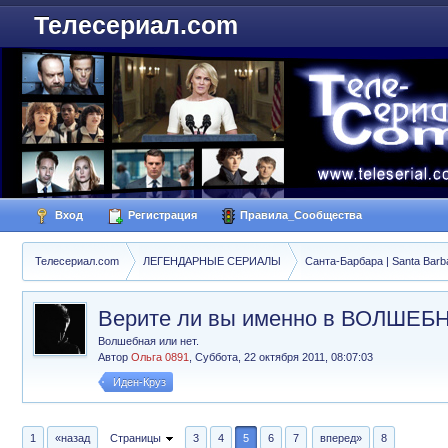
Телесериал.com
Вход
Регистрация
Правила_Сообщества
Телесериал.com
ЛЕГЕНДАРНЫЕ СЕРИАЛЫ
Санта-Барбара | Santa Barb
Верите ли вы именно в ВОЛШЕБН
Волшебная или нет.
Автор
Ольга 0891
,
Суббота, 22 октября 2011, 08:07:03
Иден-Круз
1
«назад
Страницы
3
4
5
6
7
вперед»
8