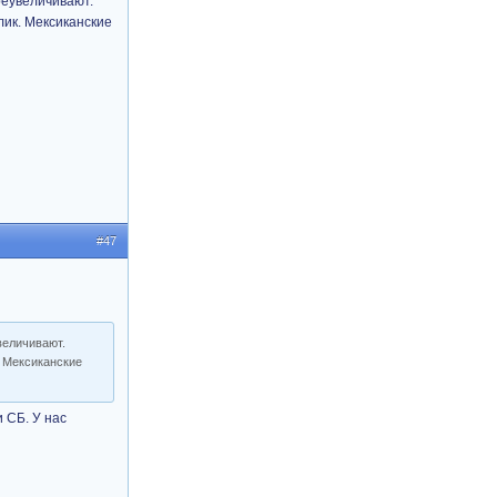
реувеличивают.
лик. Мексиканские
#47
величивают.
. Мексиканские
и СБ. У нас