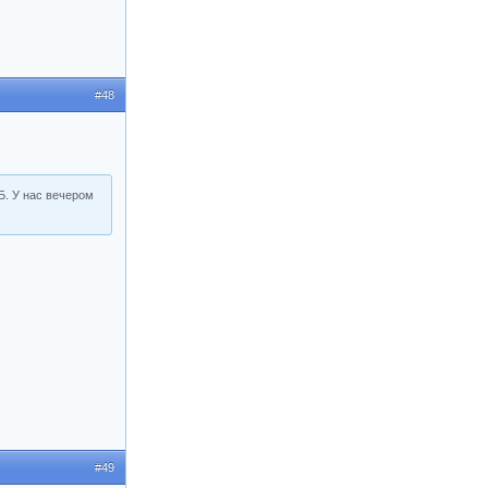
#48
СБ. У нас вечером
#49