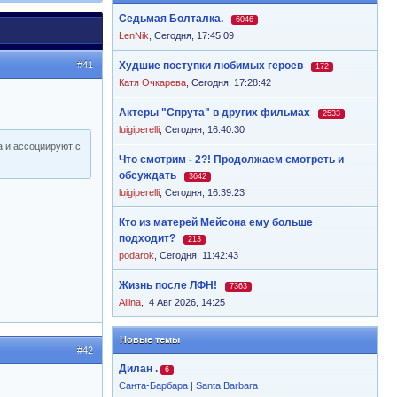
Седьмая Болталка.
6046
LenNik
,
Сегодня, 17:45:09
#41
Худшие поступки любимых героев
172
Катя Очкарева
,
Сегодня, 17:28:42
Актеры "Спрута" в других фильмах
2533
luigiperelli
,
Сегодня, 16:40:30
а и ассоциируют с
Что смотрим - 2?! Продолжаем смотреть и
обсуждать
3642
luigiperelli
,
Сегодня, 16:39:23
Кто из матерей Мейсона ему больше
подходит?
213
podarok
,
Сегодня, 11:42:43
Жизнь после ЛФН!
7363
Ailina
,
4 Авг 2026, 14:25
Новые темы
#42
Дилан .
6
Санта-Барбара | Santa Barbara