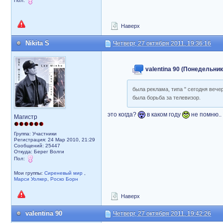
Пол:
Наверх
Nikita S
Четверг, 27 октября 2011, 19:36:16
valentina 90 (Понедельник,
была реклама, типа " сегодня вече
была борьба за телевизор.
это когда?
в каком году
не помню..
Магистр
Группа: Участники
Регистрация: 24 Мар 2010, 21:29
Сообщений: 25447
Откуда: Берег Волги
Пол:
Мои группы:
Сиреневый мир
,
Марси Уолкер
,
Роско Борн
Наверх
valentina 90
Четверг, 27 октября 2011, 19:42:26