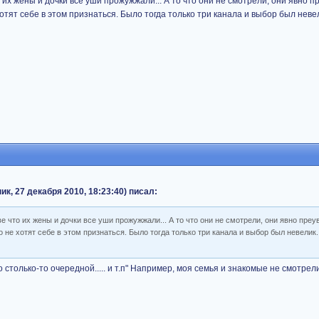
 их жены и дочки все уши прожужжали... А то что они не смотрели, они явно п
отят себе в этом признаться. Было тогда только три канала и выбор был неве
, 27 декабря 2010, 18:23:40) писал:
е что их жены и дочки все уши прожужжали... А то что они не смотрели, они явно преу
 не хотят себе в этом признаться. Было тогда только три канала и выбор был невелик
 столько-то очередной..... и т.п" Например, моя семья и знакомые не смотрел