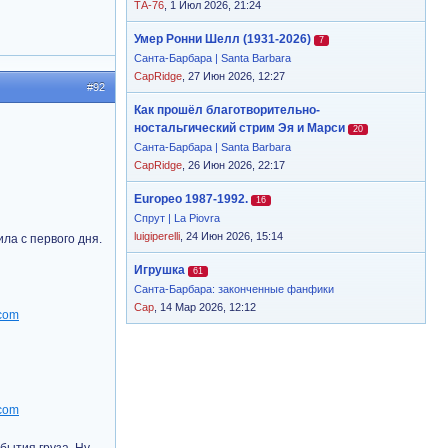
ТА-76
, 1 Июл 2026, 21:24
Умер Ронни Шелл (1931-2026)
7
Санта-Барбара | Santa Barbara
CapRidge
, 27 Июн 2026, 12:27
#92
Как прошёл благотворительно-
ностальгический стрим Эя и Марси
20
Санта-Барбара | Santa Barbara
CapRidge
, 26 Июн 2026, 22:17
Europeo 1987-1992.
16
Спрут | La Piovra
luigiperelli
, 24 Июн 2026, 15:14
ла с первого дня.
Игрушка
61
Санта-Барбара: законченные фанфики
Cap
, 14 Мар 2026, 12:12