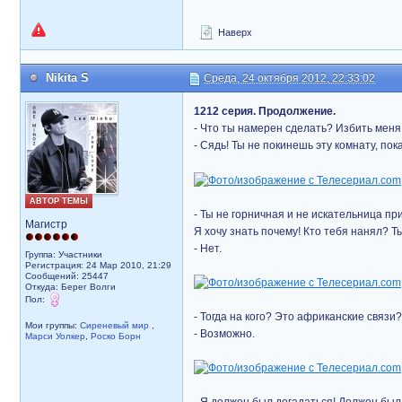
Наверх
Nikita S
Среда, 24 октября 2012, 22:33:02
1212 серия. Продолжение.
- Что ты намерен сделать? Избить меня
- Сядь! Ты не покинешь эту комнату, по
АВТОР ТЕМЫ
- Ты не горничная и не искательница пр
Магистр
Я хочу знать почему! Кто тебя нанял? 
- Нет.
Группа: Участники
Регистрация: 24 Мар 2010, 21:29
Сообщений: 25447
Откуда: Берег Волги
Пол:
- Тогда на кого? Это африканские связи?
Мои группы:
Сиреневый мир
,
- Возможно.
Марси Уолкер
,
Роско Борн