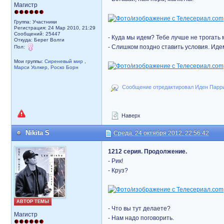
Магистр
Группа: Участники
Регистрация: 24 Мар 2010, 21:29
Сообщений: 25447
- Куда мы идем? Тебе лучше не трогать 
Откуда: Берег Волги
- Слишком поздно ставить условия. Иде
Пол:
Мои группы:
Сиреневый мир
,
Марси Уолкер
,
Роско Борн
Сообщение отредактировал Иден Парриз
Наверх
Nikita S
Среда, 24 октября 2012, 22:56:42
1212 серия. Продолжение.
- Рик!
- Круз?
АВТОР ТЕМЫ
- Что вы тут делаете?
Магистр
- Нам надо поговорить.