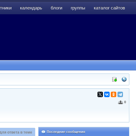
тники
календарь
блоги
группы
каталог сайтов
тники
календарь
блоги
группы
каталог сайтов
0
Последние сообщения
для ответа в теме