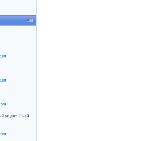
#96
й акцент. С ней