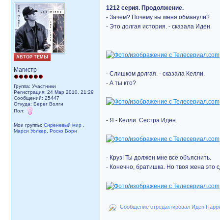
1212 серия. Продолжение.
- Зачем? Почему вы меня обманули?
- Это долгая история. - сказала Иден.
АВТОР ТЕМЫ
Магистр
- Слишком долгая. - сказала Келли.
- А ты кто?
Группа: Участники
Регистрация: 24 Мар 2010, 21:29
Сообщений: 25447
Откуда: Берег Волги
Пол:
- Я - Келли. Сестра Иден.
Мои группы:
Сиреневый мир
,
Марси Уолкер
,
Роско Борн
- Круз! Ты должен мне все объяснить.
- Конечно, братишка. Но твоя жена это 
Сообщение отредактировал Иден Парриз