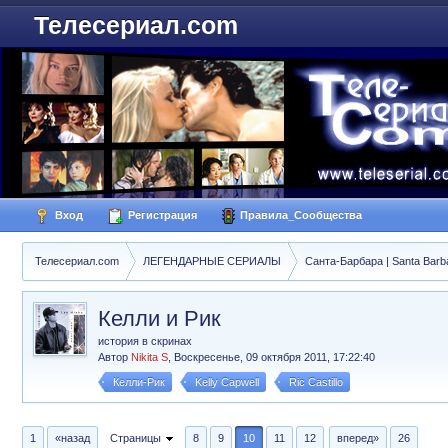
Телесериал.com
Вход
Регистрация
Правила_Сообщества
Телесериал.com
ЛЕГЕНДАРНЫЕ СЕРИАЛЫ
Санта-Барбара | Santa Barb
Келли и Рик
история в скринах
Автор
Nikita S
,
Воскресенье, 09 октября 2011, 17:22:40
Келли-Рик
Kelly Capwell
Ric Castillo
1
«назад
Страницы
8
9
10
11
12
вперед»
26