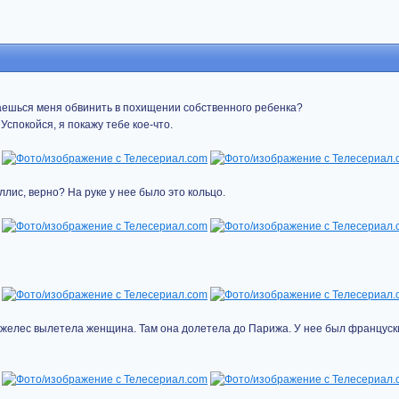
ытаешься меня обвинить в похищении собственного ребенка?
 Успокойся, я покажу тебе кое-что.
ллис, верно? На руке у нее было это кольцо.
джелес вылетела женщина. Там она долетела до Парижа. У нее был француски