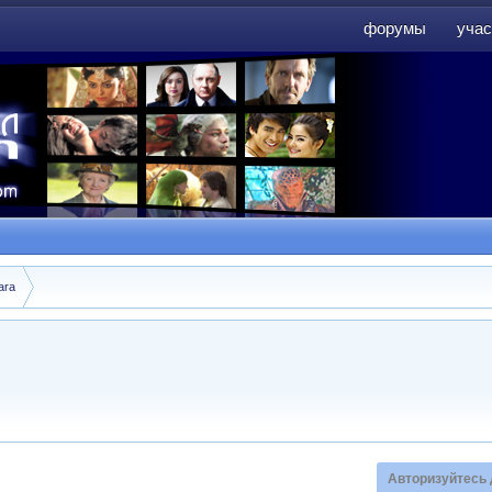
форумы
учас
форумы
учас
ara
Авторизуйтесь 