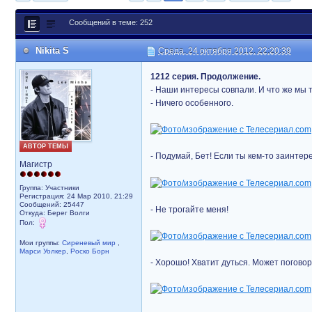
Сообщений в теме: 252
Nikita S
Среда, 24 октября 2012, 22:20:39
1212 серия. Продолжение.
- Наши интересы совпали. И что же мы 
- Ничего особенного.
АВТОР ТЕМЫ
- Подумай, Бет! Если ты кем-то заинтер
Магистр
Группа: Участники
Регистрация: 24 Мар 2010, 21:29
Сообщений: 25447
- Не трогайте меня!
Откуда: Берег Волги
Пол:
Мои группы:
Сиреневый мир
,
Марси Уолкер
,
Роско Борн
- Хорошо! Хватит дуться. Может погово