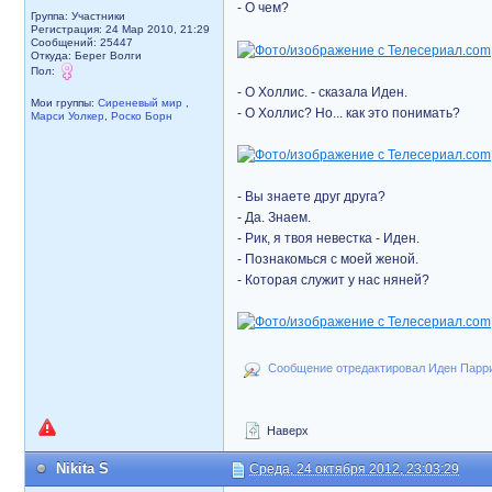
- О чем?
Группа: Участники
Регистрация: 24 Мар 2010, 21:29
Сообщений: 25447
Откуда: Берег Волги
Пол:
- О Холлис. - сказала Иден.
Мои группы:
Сиреневый мир
,
- О Холлис? Но... как это понимать?
Марси Уолкер
,
Роско Борн
- Вы знаете друг друга?
- Да. Знаем.
- Рик, я твоя невестка - Иден.
- Познакомься с моей женой.
- Которая служит у нас няней?
Сообщение отредактировал Иден Парриз
Наверх
Nikita S
Среда, 24 октября 2012, 23:03:29