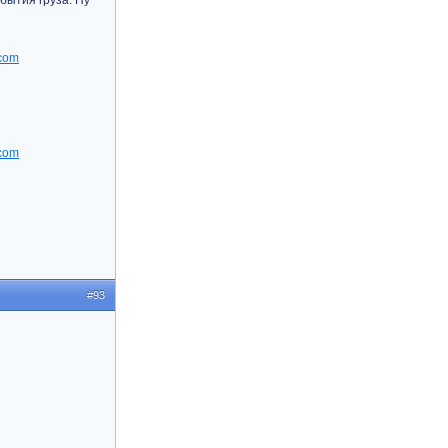
бытия груза. Ну
#93