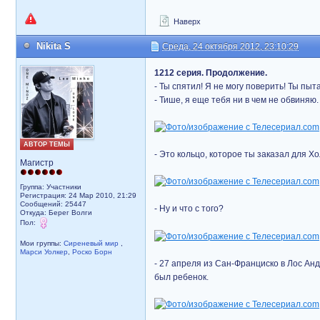
Наверх
Nikita S
Среда, 24 октября 2012, 23:10:29
1212 серия. Продолжение.
- Ты спятил! Я не могу поверить! Ты п
- Тише, я еще тебя ни в чем не обвиняю.
АВТОР ТЕМЫ
- Это кольцо, которое ты заказал для Хо
Магистр
Группа: Участники
Регистрация: 24 Мар 2010, 21:29
Сообщений: 25447
- Ну и что с того?
Откуда: Берег Волги
Пол:
Мои группы:
Сиреневый мир
,
Марси Уолкер
,
Роско Борн
- 27 апреля из Сан-Франциско в Лос Ан
был ребенок.