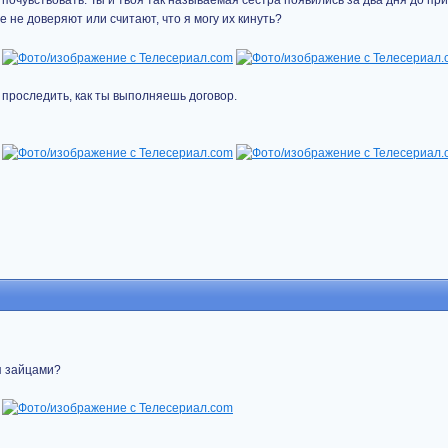
почувствовать. Ты и твоя так называемая сестра появились за два дня до при
е не доверяют или считают, что я могу их кинуть?
бы проследить, как ты выполняешь договор.
я зайцами?