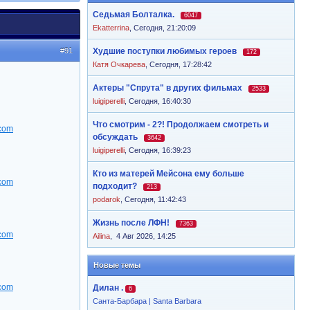
Седьмая Болталка.
6047
Ekatterrina
,
Сегодня, 21:20:09
#91
Худшие поступки любимых героев
172
Катя Очкарева
,
Сегодня, 17:28:42
Актеры "Спрута" в других фильмах
2533
luigiperelli
,
Сегодня, 16:40:30
Что смотрим - 2?! Продолжаем смотреть и
обсуждать
3642
luigiperelli
,
Сегодня, 16:39:23
Кто из матерей Мейсона ему больше
подходит?
213
podarok
,
Сегодня, 11:42:43
Жизнь после ЛФН!
7363
Ailina
,
4 Авг 2026, 14:25
Новые темы
Дилан .
6
Санта-Барбара | Santa Barbara