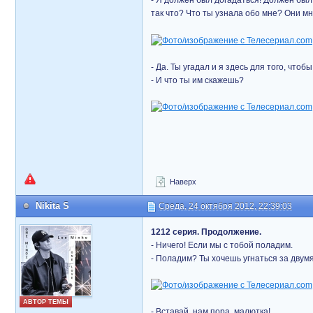
- Я должен был догадаться! Должен был 
так что? Что ты узнала обо мне? Они мн
- Да. Ты угадал и я здесь для того, что
- И что ты им скажешь?
Наверх
Nikita S
Среда, 24 октября 2012, 22:39:03
1212 серия. Продолжение.
- Ничего! Если мы с тобой поладим.
- Поладим? Ты хочешь угнаться за двум
АВТОР ТЕМЫ
- Вставай, нам пора, малютка!