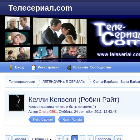
Телесериал.com
Вход
Регистрация
Правила_Сообщества
Телесериал.com
ЛЕГЕНДАРНЫЕ СЕРИАЛЫ
Санта-Барбара | Santa Barba
Келли Кепвелл (Робин Райт)
Кроме позитива ничего и быть не может ))
Автор
Ольга 0891
,
Суббота, 24 сентября 2011, 12:43:48
Kelly Capwell
Robin Wright
1
«назад
Страницы
2
3
4
5
6
вперед»
20