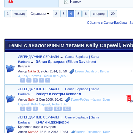
Наверх
1
«назад
Страницы
2
3
4
5
6
вперед»
20
Обратно в Санта-Барбара | Sa
Темы с аналогичным тегами Kelly Capwell, Rob
ЛЕГЕНДАРНЫЕ СЕРИАЛЫ
→
Санта-Барбара | Santa
Эйлин Дэвидсон (Eileen Davidson)
Barbara
→
Келли 4
1
Автор
Nikita S
,
9 Окт 2014, 18:50
Eileen Davidson
,
Келли
4
,
Kelly Capwell
,
Эйлин Девидсон
1
2
3
4
5
ЛЕГЕНДАРНЫЕ СЕРИАЛЫ
→
Санта-Барбара | Santa
Роберт и сестры Кепвелл
Barbara
→
Автор
Sally
,
2 Сен 2009, 20:42
Иден-Роберт-Келли
,
Eden
30
Capwell
,
Kelly Capwell
,
Robert Barr
1
2
3
...
323
324
325
ЛЕГЕНДАРНЫЕ СЕРИАЛЫ
→
Санта-Барбара | Santa
Келли и Джеффри
Barbara
→
Красивая пара с юмором!
1
Автор
Kate82
,
15 Янв 2013, 19:53
Келли-Джеффри
,
Kelly