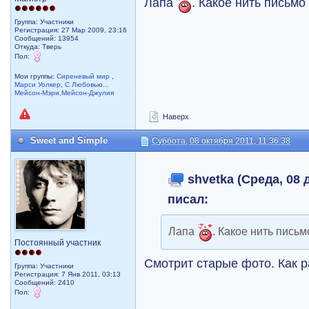
Лапа
. Какое нить письмо
Группа: Участники
Регистрация: 27 Мар 2009, 23:16
Сообщений: 13954
Откуда: Тверь
Пол:
Мои группы:
Сиреневый мир
,
Марси Уолкер
,
С Любовью...
Мейсон-Мэри,Мейсон-Джулия
Наверх
Sweet and Simple
Суббота, 08 октября 2011, 11:36:38
shvetka (Среда, 08 д
писал:
Лапа
. Какое нить пись
Постоянный участник
Смотрит старые фото. Как р
Группа: Участники
Регистрация: 7 Янв 2011, 03:13
Сообщений: 2410
Пол: