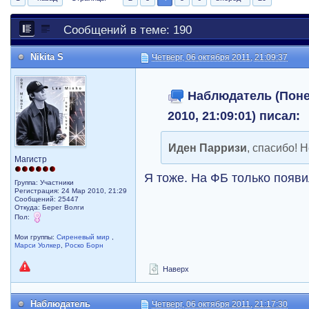
Сообщений в теме: 190
Nikita S
Четверг, 06 октября 2011, 21:09:37
Наблюдатель (Поне
2010, 21:09:01) писал:
Иден Парризи
, спасибо! 
Магистр
Я тоже. На ФБ только появ
Группа: Участники
Регистрация: 24 Мар 2010, 21:29
Сообщений: 25447
Откуда: Берег Волги
Пол:
Мои группы:
Сиреневый мир
,
Марси Уолкер
,
Роско Борн
Наверх
Наблюдатель
Четверг, 06 октября 2011, 21:17:30