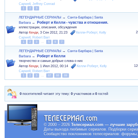
Capwell
,
Jeffrey Conrad
1
2
3
ЛЕГЕНДАРНЫЕ СЕРИАЛЫ
→
Санта-Барбара | Santa
Роберт и Келли - чувства и отношения.
Barbara
→
иллюстрации, описания, обсуждения
2
Автор
Кенди
,
3 Сен 2012, 21:23
Келли-Роберт
,
Kelly
Capwell
,
Robert Barr
1
2
3
...
5
6
7
ЛЕГЕНДАРНЫЕ СЕРИАЛЫ
→
Санта-Барбара | Santa
Роберт и Келли
Barbara
→
творчество и самые добрые слова о них
12
Автор
Кенди
,
1 Июл 2012, 00:14
Келли-Роберт
,
Kelly
Capwell
,
Robert Barr
1
2
3
...
67
68
69
0
посетителей читают эту тему:
0
участников и
0
гостей
© 2000 – 2026
Телесериал.com — лучшие заруб
Даты выхода любимых сериалов.
Подборки сериа
Сообщество поклонников телесериалов: форумы, 