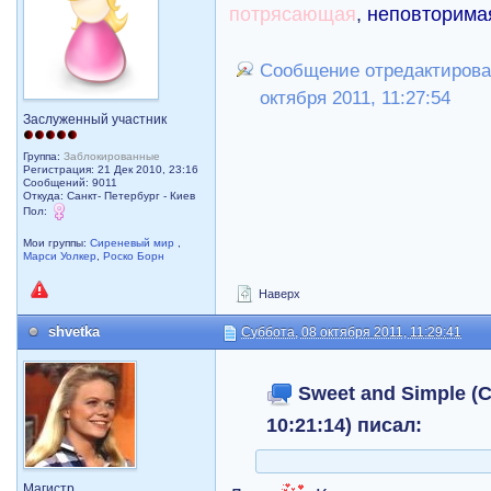
потрясающая
,
неповторима
Сообщение отредактировал
октября 2011, 11:27:54
Заслуженный участник
Группа:
Заблокированные
Регистрация: 21 Дек 2010, 23:16
Сообщений: 9011
Откуда: Санкт- Петербург - Киев
Пол:
Мои группы:
Сиреневый мир
,
Марси Уолкер
,
Роско Борн
Наверх
shvetka
Суббота, 08 октября 2011, 11:29:41
Sweet and Simple (С
10:21:14) писал:
Магистр