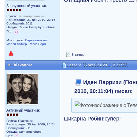
Заслуженный участник
Группа:
Заблокированные
Регистрация: 21 Дек 2010, 23:16
Сообщений: 9011
Откуда: Санкт- Петербург - Киев
Пол:
Мои группы:
Сиреневый мир
,
Марси Уолкер
,
Роско Борн
Наверх
Alexandra
Четверг, 06 октября 2011, 21:37:53
Иден Парризи (Поне
2010, 20:11:04) писал:
Активный участник
шикарна Робин!супер!
Группа: Участники
Регистрация: 30 Авг 2009, 20:51
Сообщений: 911
Откуда: saint-petersburg
Пол: