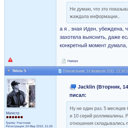
Не думаю, что это показыва
жаждала информации..
а я , зная Иден, убеждена, 
захотела выяснить, даже е
конкретный момент думала, 
Наверх
Nikita S
Понедельник, 14 февраля 2011, 23:34:
Jacklin (Вторник, 14
писал:
Ну не один раз. 5 месяцев
Магистр
и 10 серий роллималины. РК
отношения складывались п
Группа: Участники
Регистрация: 24 Мар 2010, 21:29