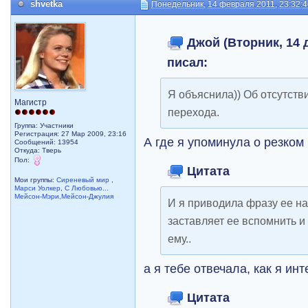
shvetka
Понедельник, 14 февраля 2011, 23:32:
Джой (Вторник, 14 д
писал:
Я объяснила)) Об отсутств
Магистр
перехода.
Группа: Участники
Регистрация: 27 Мар 2009, 23:16
А где я упоминула о резко
Сообщений: 13954
Откуда: Тверь
Пол:
Цитата
Мои группы:
Сиреневый мир
,
Марси Уолкер
,
С Любовью...
Мейсон-Мэри,Мейсон-Джулия
И я приводила фразу ее на
заставляет ее вспомнить и
ему..
а я тебе отвечала, как я ин
Цитата