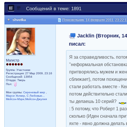
Сообщений в теме: 1891
shvetka
Понедельник, 14 февраля 2011, 23:22:
Jacklin (Вторник, 14
писал:
Я за справедливость. потом
Магистр
"неформальная обстановка
Группа: Участники
притворялись мужем и жено
Регистрация: 27 Мар 2009, 23:16
Сообщений: 13954
сближает), потом похищени
Откуда: Тверь
Пол:
стали работать вместе - Ке
Мои группы:
Сиреневый мир
,
потом действительно стали
Марси Уолкер
,
С Любовью...
Мейсон-Мэри,Мейсон-Джулия
ты делаешь 10 серий?
: 5 потому, что Роберт 1 ра
сколько (Иден сначала при
яхте - явно должна делать в