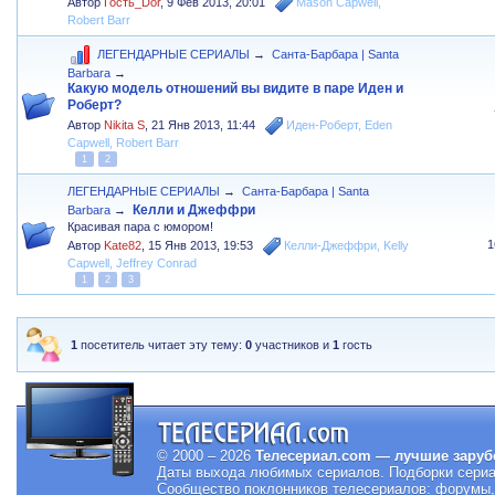
Автор
Гость_Dor
,
9 Фев 2013, 20:01
Mason Capwell
,
Robert Barr
ЛЕГЕНДАРНЫЕ СЕРИАЛЫ
→
Санта-Барбара | Santa
Barbara
→
Какую модель отношений вы видите в паре Иден и
Роберт?
Автор
Nikita S
,
21 Янв 2013, 11:44
Иден-Роберт
,
Eden
Capwell
,
Robert Barr
1
2
ЛЕГЕНДАРНЫЕ СЕРИАЛЫ
→
Санта-Барбара | Santa
Келли и Джеффри
Barbara
→
Красивая пара с юмором!
1
Автор
Kate82
,
15 Янв 2013, 19:53
Келли-Джеффри
,
Kelly
Capwell
,
Jeffrey Conrad
1
2
3
1
посетитель читает эту тему:
0
участников и
1
гость
© 2000 – 2026
Телесериал.com — лучшие заруб
Даты выхода любимых сериалов.
Подборки сериа
Сообщество поклонников телесериалов: форумы, 