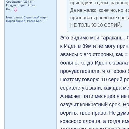
Сообщений: 25447
приводиля сцены, разговор
Откуда: Берег Волги
Пол:
Да не жалко, конечно, но и
признавать раельные сроки
Мои группы:
Сиреневый мир
,
Марси Уолкер
,
Роско Борн
НЕ ТОЛЬКО 10 СЕРИЙ.
Это видимо мои тараканы. Я
к Иден в 89м и не могу при
авансы с его стороны, как 
больно, когда Иден сказала 
прочувствовала, что герою 
Поэтому говорю 10 серий р
сериале указали, как два м
А насчет пяти месяцев я не
озвучит конкретный срок. Но
верить, твое право. Не дум
красного словца, а тогда и