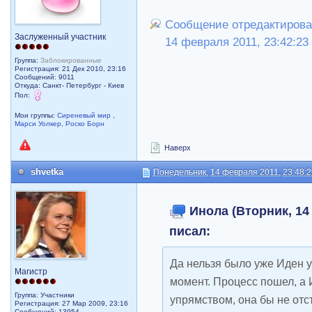
Сообщение отредактирова
Заслуженный участник
14 февраля 2011, 23:42:23
Группа:
Заблокированные
Регистрация: 21 Дек 2010, 23:16
Сообщений: 9011
Откуда: Санкт- Петербург - Киев
Пол:
Мои группы:
Сиреневый мир
,
Марси Уолкер
,
Роско Борн
Наверх
shvetka
Понедельник, 14 февраля 2011, 23:48:
Инола (Вторник, 14 
писал:
Да нельзя было уже Иден уб
Магистр
момент. Процесс пошел, а 
Группа: Участники
упрямством, она бы не отст
Регистрация: 27 Мар 2009, 23:16
Сообщений: 13954