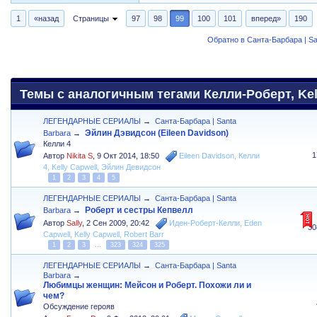
1
«назад
Страницы
97
98
99
100
101
вперед»
190
Обратно в Санта-Барбара | Sa
Темы с аналогичным тегами Келли-Роберт, Kell
ЛЕГЕНДАРНЫЕ СЕРИАЛЫ
→
Санта-Барбара | Santa
Эйлин Дэвидсон (Eileen Davidson)
Barbara
→
Келли 4
1
Автор
Nikita S
,
9 Окт 2014, 18:50
Eileen Davidson
,
Келли
4
,
Kelly Capwell
,
Эйлин Девидсон
1
2
3
4
5
ЛЕГЕНДАРНЫЕ СЕРИАЛЫ
→
Санта-Барбара | Santa
Роберт и сестры Кепвелл
Barbara
→
Автор
Sally
,
2 Сен 2009, 20:42
Иден-Роберт-Келли
,
Eden
30
Capwell
,
Kelly Capwell
,
Robert Barr
1
2
3
...
323
324
325
ЛЕГЕНДАРНЫЕ СЕРИАЛЫ
→
Санта-Барбара | Santa
Barbara
→
Любимцы женщин: Мейсон и Роберт. Похожи ли и
чем?
Обсуждение герояв