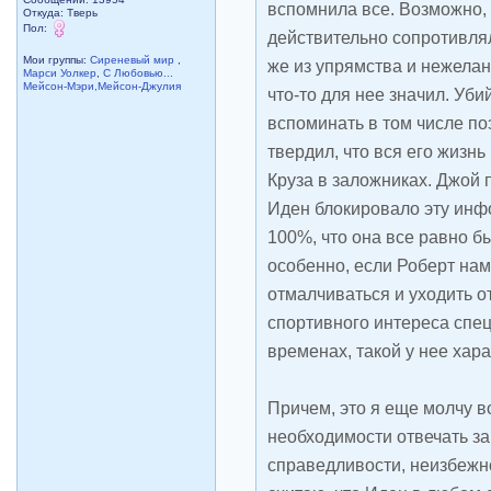
вспомнила все. Возможно,
Откуда: Тверь
Пол:
действительно сопротивля
Мои группы:
Сиреневый мир
,
же из упрямства и нежелан
Марси Уолкер
,
С Любовью...
Мейсон-Мэри,Мейсон-Джулия
что-то для нее значил. Уби
вспоминать в том числе по
твердил, что вся его жизн
Круза в заложниках. Джой п
Иден блокировало эту инф
100%, что она все равно б
особенно, если Роберт на
отмалчиваться и уходить о
спортивного интереса спец
временах, такой у нее хара
Причем, это я еще молчу в
необходимости отвечать за
справедливости, неизбежн