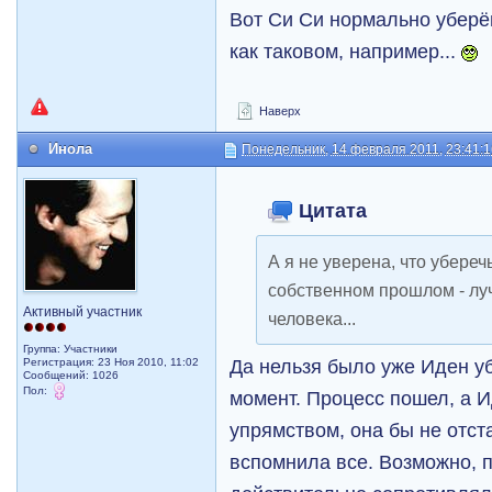
Вот Си Си нормально уберёг
как таковом, например...
Наверх
Инола
Понедельник, 14 февраля 2011, 23:41:
Цитата
А я не уверена, что уберечь
собственном прошлом - лу
Активный участник
человека...
Группа: Участники
Да нельзя было уже Иден уб
Регистрация: 23 Ноя 2010, 11:02
Сообщений: 1026
Пол:
момент. Процесс пошел, а 
упрямством, она бы не отста
вспомнила все. Возможно, 