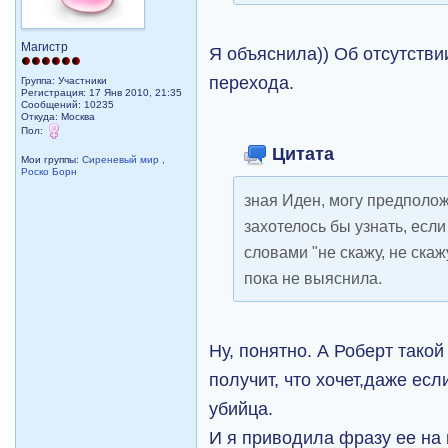
Магистр
Я объяснила)) Об отсутстви
перехода.
Группа: Участники
Регистрация: 17 Янв 2010, 21:35
Сообщений: 10235
Откуда: Москва
Пол:
Цитата
Мои группы:
Сиреневый мир
,
Роско Борн
зная Иден, могу предполож
захотелось бы узнать, если
словами "не скажу, не скаж
пока не выяснила.
Ну, понятно. А Роберт тако
получит, что хочет,даже есл
убийца.
И я приводила фразу ее на 