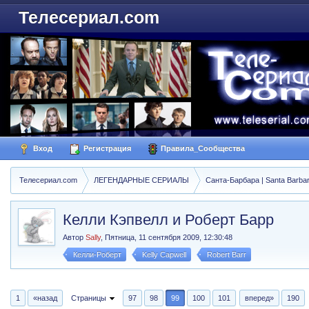
Телесериал.com
Вход
Регистрация
Правила_Сообщества
Телесериал.com
ЛЕГЕНДАРНЫЕ СЕРИАЛЫ
Санта-Барбара | Santa Barba
Келли Кэпвелл и Роберт Барр
Автор
Sally
,
Пятница, 11 сентября 2009, 12:30:48
Келли-Роберт
Kelly Capwell
Robert Barr
1
«назад
Страницы
97
98
99
100
101
вперед»
190