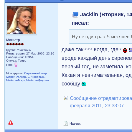
Jacklin (Вторник, 14
писал:
Ну не один раз. 5 месяцев
Магистр
даже так??? Когда, где?
Группа: Участники
Регистрация: 27 Мар 2009, 23:16
вроде каждый день сиренев
Сообщений: 13954
Откуда: Тверь
Пол:
первый год, не заметила, к
Мои группы:
Сиреневый мир
,
Какая я невнимательная, о
Марси Уолкер
,
С Любовью...
Мейсон-Мэри,Мейсон-Джулия
сообщу
Сообщение отредактировал
февраля 2011, 23:33:07
Наверх