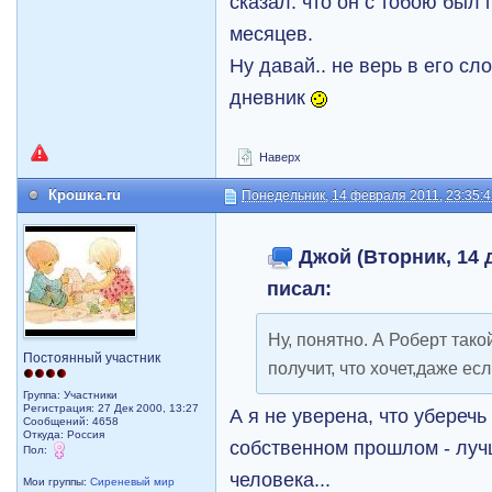
сказал: что он с тобою был п
месяцев.
Ну давай.. не верь в его сл
дневник
Наверх
Крошка.ru
Понедельник, 14 февраля 2011, 23:35:
Джой (Вторник, 14 д
писал:
Ну, понятно. А Роберт так
Постоянный участник
получит, что хочет,даже есл
Группа: Участники
Регистрация: 27 Дек 2000, 13:27
А я не уверена, что уберечь 
Сообщений: 4658
Откуда: Россия
собственном прошлом - луч
Пол:
человека...
Мои группы:
Сиреневый мир