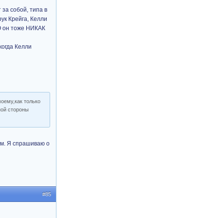
 за собой, типа в
рук Крейга, Келли
О он тоже НИКАК
когда Келли
моему,как только
ной стороны
ам. Я спрашиваю о
#85