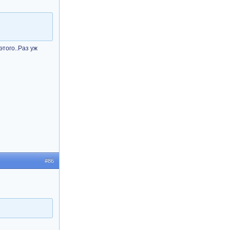
этого..Раз уж
#86