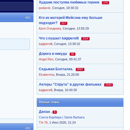
Худшие поступки любимых героев
174
podarok
,
Сегодня, 18:30:32
#81
Кто из матерей Мейсона ему больше
подходит?
217
Катя Очкарева
,
Сегодня, 13:55:29
Что слушает luigiperelli
2114
luigiperelli
,
Сегодня, 13:38:32
Дорога в никуда
50
Angel Ren
,
Сегодня, 09:41:37
Седьмая Болталка.
6047
Ekatterrina
,
Вчера, 21:20:09
Актеры "Спрута" в других фильмах
2533
luigiperelli
,
Вчера, 16:40:30
Новые темы
Дилан .
6
Санта-Барбара | Santa Barbara
ТА-76
, 1 Июл 2026, 21:24
#82