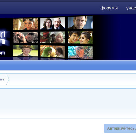
форумы
учас
форумы
учас
ara
Авторизуйтесь 