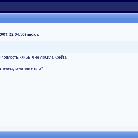
009, 22:04:56) писал:
 подлость, как бы я не любила Крейга.
то почему мечтала о нем?