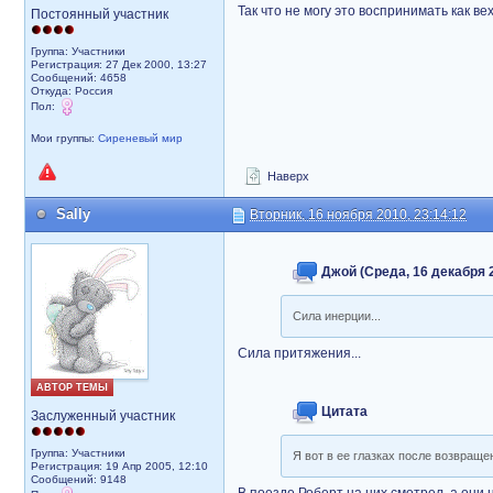
Так что не могу это воспринимать как в
Постоянный участник
Группа: Участники
Регистрация: 27 Дек 2000, 13:27
Сообщений: 4658
Откуда: Россия
Пол:
Мои группы:
Сиреневый мир
Наверх
Sally
Вторник, 16 ноября 2010, 23:14:12
Джой (Среда, 16 декабря 2
Сила инерции...
Сила притяжения...
АВТОР ТЕМЫ
Цитата
Заслуженный участник
Группа: Участники
Я вот в ее глазках после возвраще
Регистрация: 19 Апр 2005, 12:10
Сообщений: 9148