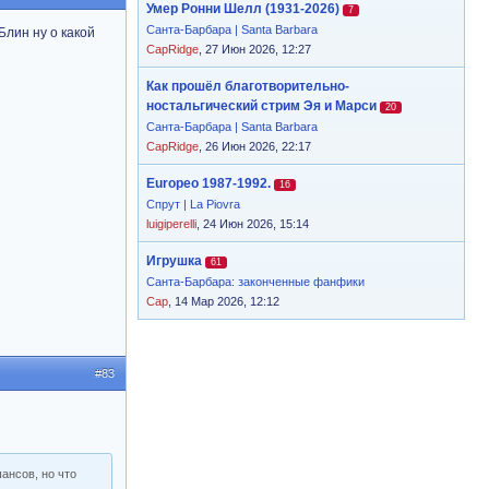
Умер Ронни Шелл (1931-2026)
7
Санта-Барбара | Santa Barbara
Блин ну о какой
CapRidge
, 27 Июн 2026, 12:27
Как прошёл благотворительно-
ностальгический стрим Эя и Марси
20
Санта-Барбара | Santa Barbara
CapRidge
, 26 Июн 2026, 22:17
Europeo 1987-1992.
16
Спрут | La Piovra
luigiperelli
, 24 Июн 2026, 15:14
Игрушка
61
Санта-Барбара: законченные фанфики
Cap
, 14 Мар 2026, 12:12
#83
ансов, но что