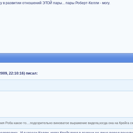
еху в развитии отношений ЭТОЙ пары... пары Роберт-Келли - могу.
009, 22:10:16) писал:
ния Роба какое-то....подозрительно виноватое выражение видела,когда она на Крейга с