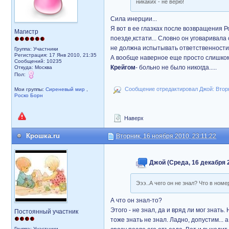
никаких - не верю!
Сила инерции...
Я вот в ее глазках после возвращения Р
Магистр
поезде,кстати... Словно он уговаривала 
не должна испытывать ответственности 
Группа: Участники
Регистрация: 17 Янв 2010, 21:35
А вообще наверное еще просто слишком 
Сообщений: 10235
Крейгом
- больно не было никогда.....
Откуда: Москва
Пол:
Сообщение отредактировал Джой: Вторни
Мои группы:
Сиреневый мир
,
Роско Борн
Наверх
Крошка.ru
Вторник, 16 ноября 2010, 23:11:22
Джой (Среда, 16 декабря 2
Эээ..А чего он не знал? Что в номе
А что он знал-то?
Этого - не знал, да и вряд ли мог знать.
Постоянный участник
тоже знать не знал. Ладно, допустим... 
Группа: Участники