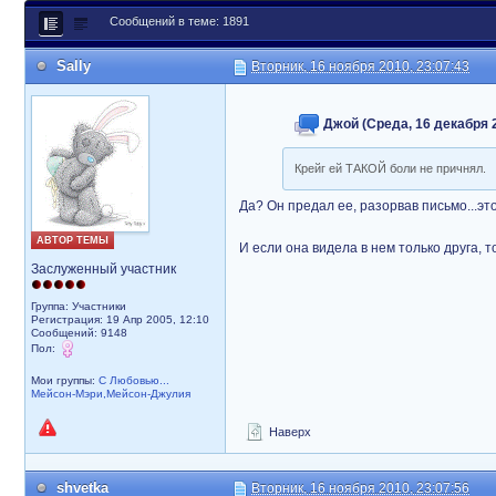
Сообщений в теме: 1891
Sally
Вторник, 16 ноября 2010, 23:07:43
Джой (Среда, 16 декабря 2
Крейг ей ТАКОЙ боли не причнял.
Да? Он предал ее, разорвав письмо...это
АВТОР ТЕМЫ
И если она видела в нем только друга, 
Заслуженный участник
Группа: Участники
Регистрация: 19 Апр 2005, 12:10
Сообщений: 9148
Пол:
Мои группы:
С Любовью...
Мейсон-Мэри,Мейсон-Джулия
Наверх
shvetka
Вторник, 16 ноября 2010, 23:07:56