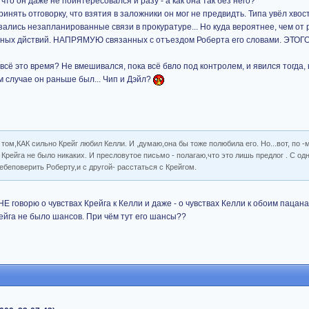
 что он даже не поинтересовался и разу - а как она так без него?
инять отговорку, что взятия в заложники он мог не предвидть. Типа увёл хвост
азались незапланированные связи в прокуратуре... Но куда вероятнее, чем от 
венных дйствий. НАПРЯМУЮ связанных с отъездом Роберта его словами. ЭТОГ
 всё это время? Не вмешивался, пока всё бвло под контролем, и явился тогда, 
м случае он раньше был... Чип и Дэйл?
 том,КАК сильно Крейг любил Келли. И ,думаю,она бы тоже полюбила его. Но...вот, по -
 Крейга не было никаких. И пресловутое письмо - полагаю,что это лишь предлог . С од
ебеповерить Роберту,и с другой- расстаться с Крейгом.
Е говорю о чувствах Крейга к Келли и даже - о чувствах Келли к обоим пацан
Крейга не было шансов. При чём тут его шансы??