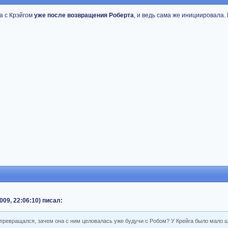
а с Крэйгом
уже после возвращения Роберта
, и ведь сама же инициировала. 
009, 22:06:10) писал:
а превращался, зачем она с ним целовалась уже будучи с Робом? У Крейга было мало ш