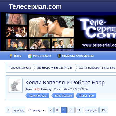
Телесериал.com
Вход
Регистрация
Правила_Сообщества
Телесериал.com
ЛЕГЕНДАРНЫЕ СЕРИАЛЫ
Санта-Барбара | Santa Barb
Келли Кэпвелл и Роберт Барр
Автор
Sally
,
Пятница, 11 сентября 2009, 12:30:48
Келли-Роберт
Kelly Capwell
Robert Barr
1
«назад
Страницы
7
8
9
10
11
вперед»
190