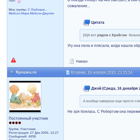
В поезде Роберт на них смотрел, а они 
Пол:
сожаления...
Мои группы:
С Любовью...
Мейсон-Мэри,Мейсон-Джулия
Цитата
[/b]А вот
рядом с Крейгом
- больно
Угу она пела и плясала, когда нашла обр
Наверх
Крошка.ru
Вторник, 16 ноября 2010, 23:15:14
Джой (Среда, 16 декабря 2
А вообще наверное еще просто сли
Не зря боялась. С Робертом она пережи
Постоянный участник
Группа: Участники
Регистрация: 27 Дек 2000, 13:27
Сообщений: 4658