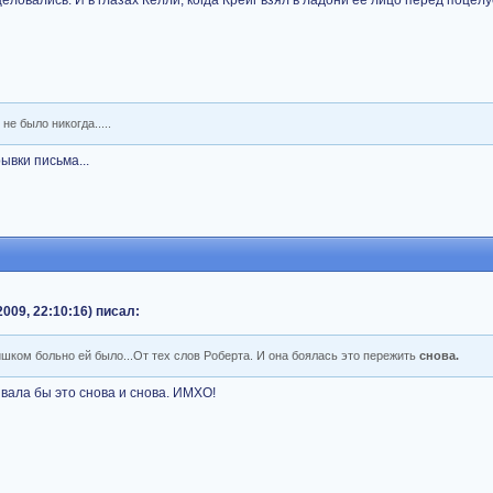
целовались. И в глазах Келли, когда Крейг взял в ладони ее лицо перед поцел
 не было никогда.....
ывки письма...
009, 22:10:16) писал:
шком больно ей было...От тех слов Роберта. И она боялась это пережить
снова.
вала бы это снова и снова. ИМХО!