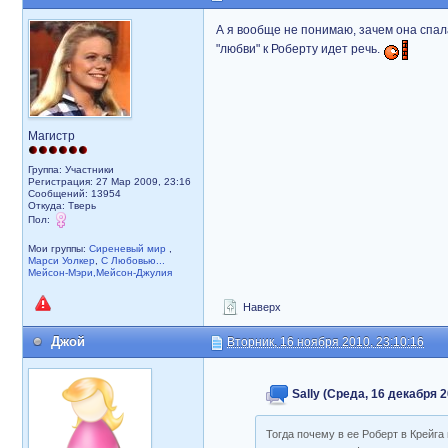
А я вообще не понимаю, зачем она спал
"любви" к Роберту идет речь.
Магистр
Группа: Участники
Регистрация: 27 Мар 2009, 23:16
Сообщений: 13954
Откуда: Тверь
Пол:
Мои группы:
Сиреневый мир
,
Марси Уолкер
,
С Любовью...
Мейсон-Мэри,Мейсон-Джулия
Наверх
Джой
Вторник, 16 ноября 2010, 23:10:16
Sally (Среда, 16 декабря 2
Тогда почему в ее Роберт в Крейг