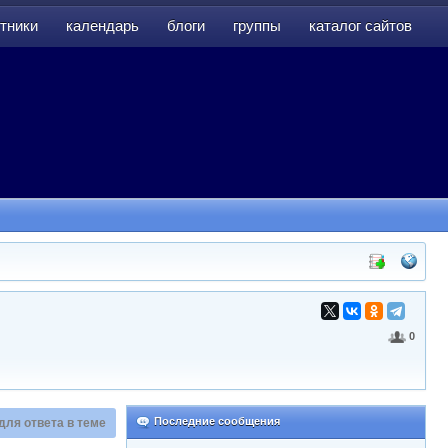
тники
календарь
блоги
группы
каталог сайтов
тники
календарь
блоги
группы
каталог сайтов
0
Последние сообщения
для ответа в теме