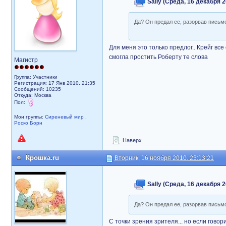
Sally (Среда, 16 декабря 2
Да? Он предал ее, разорвав письмо.
Для меня это только предлог.. Крейг вс
смогла простить Роберту те слова
Магистр
Группа: Участники
Регистрация: 17 Янв 2010, 21:35
Сообщений: 10235
Откуда: Москва
Пол:
Мои группы:
Сиреневый мир
,
Роско Борн
Наверх
Крошка.ru
Вторник, 16 ноября 2010, 23:13:21
Sally (Среда, 16 декабря 2
Да? Он предал ее, разорвав письмо.
С точки зрения зрителя... но если говор