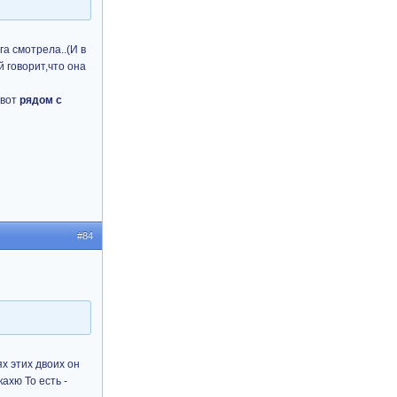
га смотрела..(И в
й говорит,что она
 вот
рядом с
#84
ях этих двоих он
ахю То есть -