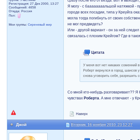
сразу после его отъезда. Вот и выходит,
Регистрация: 27 Дек 2000, 13:27
Я могу - с баааааааальшой натяжкой - пр
Сообщений: 4658
Откуда: Россия
городе всех посадии, типа у Креуйга ок
Пол:
могла тогда погибнуть от своих собст
не мог предвидеть?
Мои группы:
Сиреневый мир
Или - другой вариант - он за ней следил
связалась с плохим Крейгом? Где в тако
Цитата
У меня вот нет никаких соменний в
Роберт вернулся в город, шансов у
снова уговорить себя, разрешить с
Со мной кто-нибудь разговаривает?? Я Н
чувствах
Роберта
. А мне отвечают - у 
Наверх
Джой
Вторник, 16 ноября 2010, 23:12:27