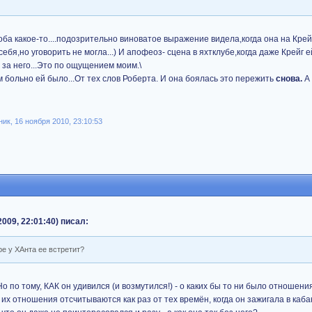
оба какое-то....подозрительно виноватое выражение видела,когда она на Крей
себя,но уговорить не могла...) И апофеоз- сцена в яхтклубе,когда даже Крейг е
за него...Это по ощущением моим.\
больно ей было...От тех слов Роберта. И она боялась это пережить
снова.
А
к, 16 ноября 2010, 23:10:53
009, 22:01:40) писал:
ре у ХАнта ее встретит?
 Но по тому, КАК он удивился (и возмутился!) - о каких бы то ни было отношени
а их отношения отсчитываются как раз от тех времён, когда он зажигала в кабак