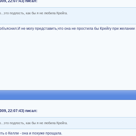
009, 22:07:43) писал:
..это подлость, как бы я не любила Крейга.
е объяснил.И не могу представить,что она не простила бы Крейгу при желании 
009, 22:07:43) писал:
..это подлость, как бы я не любила Крейга.
ить о Келли - она и похуже прощала.