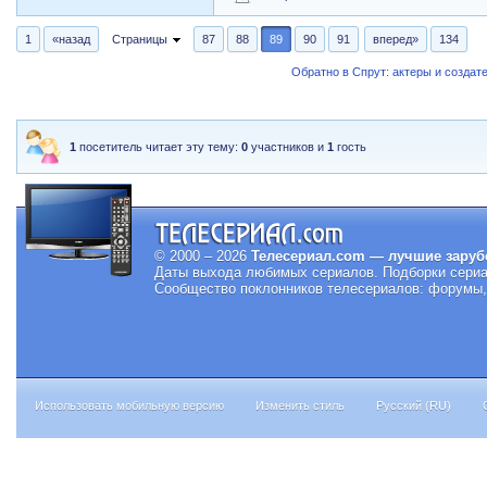
1
«назад
Страницы
87
88
89
90
91
вперед»
134
Обратно в Спрут: актеры и создат
1
посетитель читает эту тему:
0
участников и
1
гость
© 2000 – 2026
Телесериал.com — лучшие заруб
Даты выхода любимых сериалов.
Подборки сериа
Сообщество поклонников телесериалов: форумы, 
Использовать мобильную версию
Изменить стиль
Русский (RU)