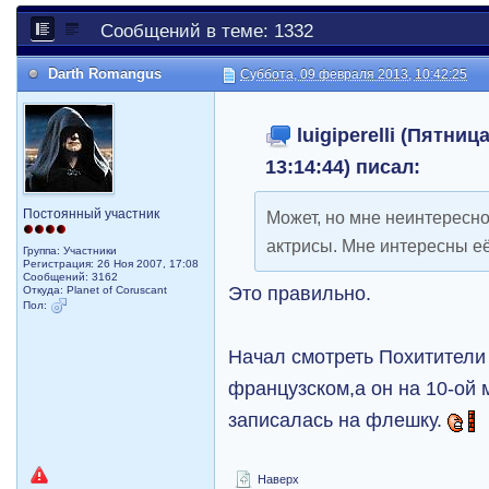
Сообщений в теме: 1332
Darth Romangus
Суббота, 09 февраля 2013, 10:42:25
luigiperelli (Пятниц
13:14:44) писал:
Постоянный участник
Может, но мне неинтересно
актрисы. Мне интересны е
Группа: Участники
Регистрация: 26 Ноя 2007, 17:08
Сообщений: 3162
Это правильно.
Откуда: Planet of Coruscant
Пол:
Начал смотреть Похитители
французском,а он на 10-ой 
записалась на флешку.
Наверх