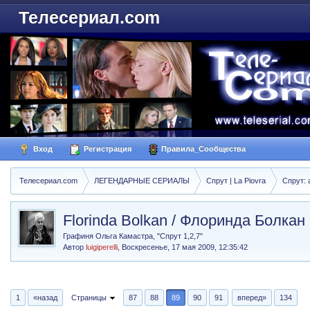
Телесериал.com
Вход
Регистрация
Правила_Сообщества
Телесериал.com
ЛЕГЕНДАРНЫЕ СЕРИАЛЫ
Спрут | La Piovra
Спрут: 
Florinda Bolkan / Флоринда Болкан
Графиня Ольга Камастра, "Спрут 1,2,7"
Автор
luigiperelli
,
Воскресенье, 17 мая 2009, 12:35:42
1
«назад
Страницы
87
88
89
90
91
вперед»
134