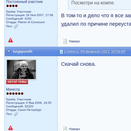
Постоянный участник
Посмотри на компе.
Группа: Участники
В том-то и дело что я все з
Регистрация: 26 Ноя 2007, 17:08
Сообщений: 3162
Откуда: Planet of Coruscant
удалил по причине переуст
Пол:
Наверх
luigiperelli
Суббота, 09 февраля 2013, 10:56:09
Скачай снова.
АВТОР ТЕМЫ
Магистр
Группа: Участники
Регистрация: 5 Янв 2008, 19:55
Сообщений: 32320
Откуда: Санкт-Петербург
Пол:
Наверх