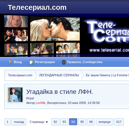
Телесериал.com
Вход
Регистрация
Правила_Сообщества
Телесериал.com
ЛЕГЕНДАРНЫЕ СЕРИАЛЫ
Ее звали Никита | La Femme N
Угадайка в стиле ЛФН.
Игра!
Автор
LenNik
,
Воскресенье, 03 мая 2009, 14:39:58
1
«назад
Страницы
92
93
94
95
96
вперед»
617