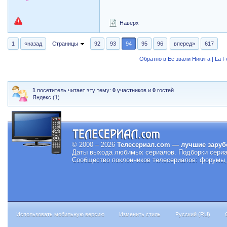
Наверх
1
«назад
Страницы
92
93
94
95
96
вперед»
617
Обратно в Ее звали Никита | La 
1
посетитель читает эту тему:
0
участников и
0
гостей
Яндекс (1)
© 2000 – 2026
Телесериал.com — лучшие заруб
Даты выхода любимых сериалов.
Подборки сериа
Сообщество поклонников телесериалов: форумы, 
Использовать мобильную версию
Изменить стиль
Русский (RU)