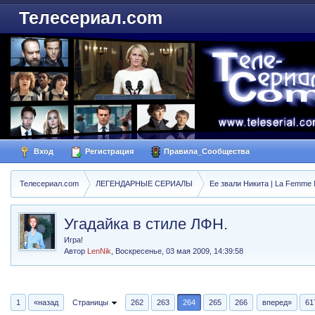
Телесериал.com
Вход
Регистрация
Правила_Сообщества
Телесериал.com
ЛЕГЕНДАРНЫЕ СЕРИАЛЫ
Ее звали Никита | La Femme N
Угадайка в стиле ЛФН.
Игра!
Автор
LenNik
,
Воскресенье, 03 мая 2009, 14:39:58
1
«назад
Страницы
262
263
264
265
266
вперед»
61