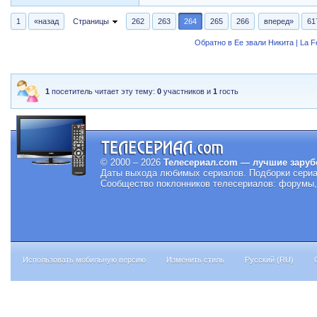
1
«назад
Страницы
262
263
264
265
266
вперед»
61
Обратно в Ее звали Никита | La 
1
посетитель читает эту тему:
0
участников и
1
гость
© 2000 – 2026
Телесериал.com — лучшие заруб
Даты выхода любимых сериалов.
Подборки сериа
Сообщество поклонников телесериалов: форумы, 
Использовать мобильную версию
Изменить стиль
Русский (RU)