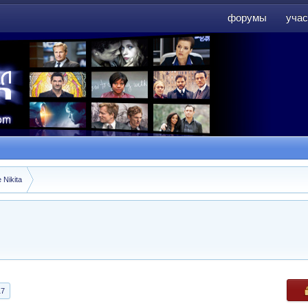
форумы
учас
форумы
учас
 Nikita
17