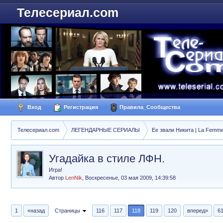
Телесериал.com
Вход
Регистрация
Правила_Сообщества
Телесериал.com
ЛЕГЕНДАРНЫЕ СЕРИАЛЫ
Ее звали Никита | La Femme
Угадайка в стиле ЛФН.
Игра!
Автор
LenNik
,
Воскресенье, 03 мая 2009, 14:39:58
1
«назад
Страницы
116
117
118
119
120
вперед»
6