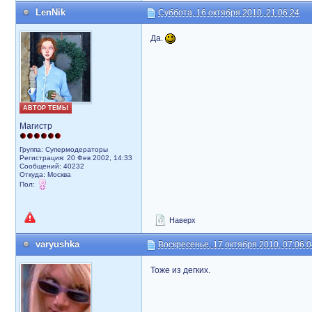
LenNik
Суббота, 16 октября 2010, 21:06:24
Да.
АВТОР ТЕМЫ
Магистр
Группа: Супермодераторы
Регистрация: 20 Фев 2002, 14:33
Сообщений: 40232
Откуда: Москва
Пол:
Наверх
varyushka
Воскресенье, 17 октября 2010, 07:06:
Тоже из дегких.