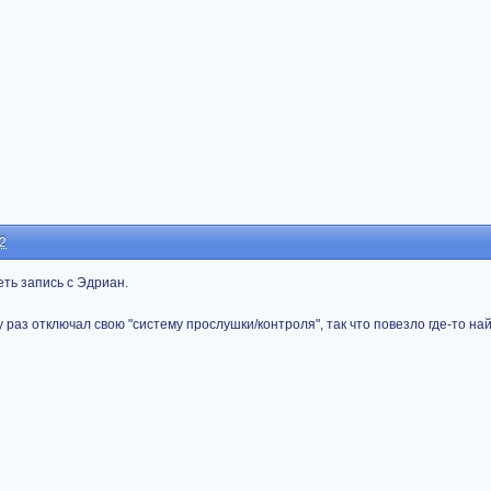
02
еть запись с Эдриан.
чу раз отключал свою "систему прослушки/контроля", так что повезло где-то на