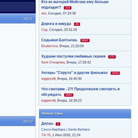
Кто из матерей Мейсона ему больше
подходит?
214
elsi
,
Сегодня, 07:24:38
#1171
Дорога в никуда
49
Cap
,
Сегодня, 03:31:26
Седьмая Болталка.
6047
Ekatterrina
,
Вчера, 21:20:09
Худшие поступки любимых героев
172
Катя Очкарева
,
Вчера, 17:28:42
Актеры "Спрута" в других фильмах
2533
luigiperelli
,
Вчера, 16:40:30
Что смотрим - 2?! Продолжаем смотреть и
обсуждать
3642
luigiperelli
,
Вчера, 16:39:23
Новые темы
#1172
Дилан .
6
Санта-Барбара | Santa Barbara
ТА-76
, 1 Июл 2026, 21:24