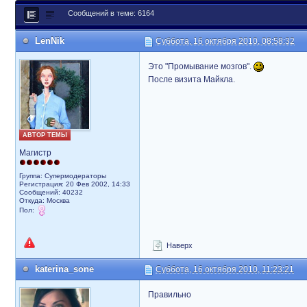
Сообщений в теме: 6164
LenNik
Суббота, 16 октября 2010, 08:58:32
Это "Промывание мозгов".
После визита Майкла.
АВТОР ТЕМЫ
Магистр
Группа: Супермодераторы
Регистрация: 20 Фев 2002, 14:33
Сообщений: 40232
Откуда: Москва
Пол:
Наверх
katerina_sone
Суббота, 16 октября 2010, 11:23:21
Правильно