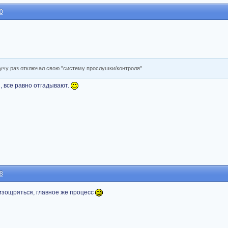
40
кучу раз отключал свою "систему прослушки/контроля"
з, все равно отгадывают.
08
 изощряться, главное же процесс