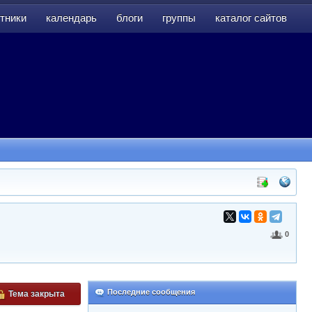
тники
календарь
блоги
группы
каталог сайтов
тники
календарь
блоги
группы
каталог сайтов
0
Последние сообщения
Тема закрыта