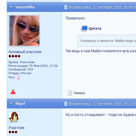
varyushka
Воскресенье, 17 октября 2010, 16:49:
Правильно.
Цитата
К вопросу о легкости -Майкл ведь 
Так ведь и сам Майкл появлялся кучу ра
Активный участник
Группа: Участники
Регистрация: 25 Фев 2010, 17:34
Сообщений: 519
Откуда: Россия
Пол:
Наверх
Nigel
Воскресенье, 17 октября 2010, 18:22:
Ну и пусть отгадывают - тогда не будем
Участник