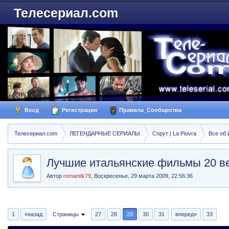
Телесериал.com
Вход
Регистрация
Правила_Сообщества
Телесериал.com
ЛЕГЕНДАРНЫЕ СЕРИАЛЫ
Спрут | La Piovra
Все об
Лучшие итальянские фильмы 20 в
Автор
romantik79
,
Воскресенье, 29 марта 2009, 22:56:36
1
«назад
Страницы
27
28
29
30
31
вперед»
33