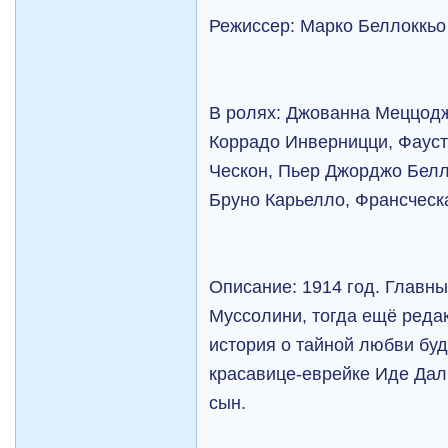
Режиссер: Марко Беллоккьо 
В ролях: Джованна Меццод
Коррадо Инверницци, Фауст
Ческон, Пьер Джорджо Белл
Бруно Карьелло, Франсческа
Описание: 1914 год. Главн
Муссолини, тогда ещё редак
история о тайной любви буд
красавице-еврейке Иде Даль
сын.