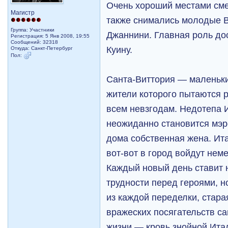
Очень хороший местами см
Магистр
также снимались молодые В
Группа: Участники
Джаннини. Главная роль до
Регистрация: 5 Янв 2008, 19:55
Сообщений: 32318
Куину.
Откуда: Санкт-Петербург
Пол:
Санта-Виттория — маленьки
жители которого пытаются 
всем невзгодам. Недотепа
неожиданно становится мэро
дома собственная жена. Ит
вот-вот в город войдут не
Каждый новый день ставит 
трудности перед героями, н
из каждой переделки, стара
вражеских посягательств сам
жизни — кровь знойной Ита