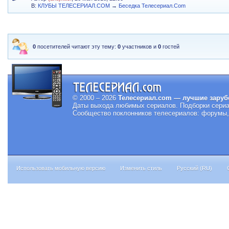
В:
КЛУБЫ ТЕЛЕСЕРИАЛ.COM
→
Беседка Телесериал.Com
0
посетителей читают эту тему:
0
участников и
0
гостей
© 2000 – 2026
Телесериал.com — лучшие заруб
Даты выхода любимых сериалов.
Подборки сериа
Сообщество поклонников телесериалов: форумы, 
Использовать мобильную версию
Изменить стиль
Русский (RU)