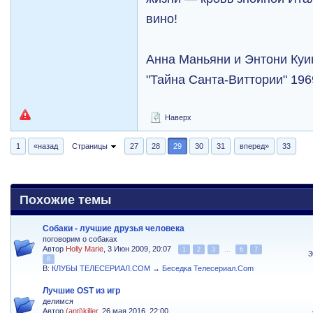
вино!
Анна Маньяни и Энтони Куи
"Тайна Санта-Виттории" 196
Наверх
1
«назад
Страницы
27
28
29
30
31
вперед»
33
Похожие темы
Собаки - лучшие друзья человека
поговорим о собаках
Автор
Holly Marie
, 3 Июн 2009, 20:07
1
2
3
...
6
7
3
8
В:
КЛУБЫ ТЕЛЕСЕРИАЛ.COM
→
Беседка Телесериал.Com
Лучшие OST из игр
делимся
Автор
(anti)killer
, 26 мая 2016, 22:00