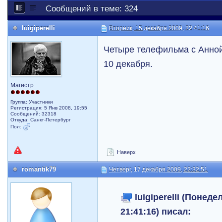
Сообщений в теме: 324
luigiperelli
Вторник, 15 декабря 2009, 22:41:16
Четыре телефильма с Анно
10 декабря.
Магистр
Группа: Участники
Регистрация: 5 Янв 2008, 19:55
Сообщений: 32318
Откуда: Санкт-Петербург
Пол:
Наверх
romantik79
Четверг, 17 декабря 2009, 22:32:51
luigiperelli (Понеде
21:41:16) писал: