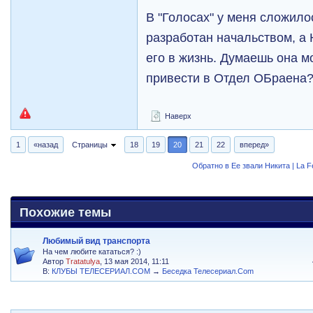
В "Голосах" у меня сложил
разработан начальством, а 
его в жизнь. Думаешь она м
привести в Отдел ОБраена
Наверх
1
«назад
Страницы
18
19
20
21
22
вперед»
Обратно в Ее звали Никита | La 
Похожие темы
Любимый вид транспорта
На чем любите кататься? :)
Автор
Tratatulya
, 13 мая 2014, 11:11
В:
КЛУБЫ ТЕЛЕСЕРИАЛ.COM
→
Беседка Телесериал.Com