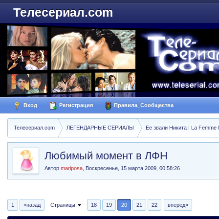
Телесериал.com
Вход
Регистрация
Правила_Сообщества
Телесериал.com
ЛЕГЕНДАРНЫЕ СЕРИАЛЫ
Ее звали Никита | La Femme N
Любимый момент в ЛФН
Автор
mariposa
,
Воскресенье, 15 марта 2009, 00:58:26
1
«назад
Страницы
18
19
20
21
22
вперед»