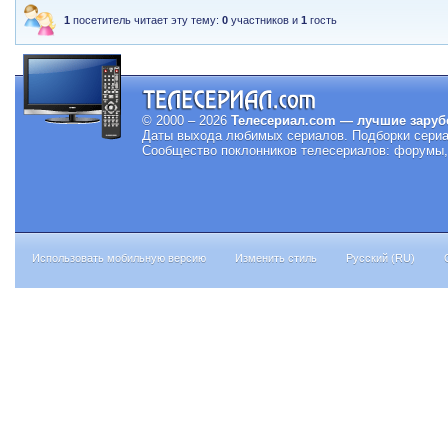
1
посетитель читает эту тему:
0
участников и
1
гость
© 2000 – 2026
Телесериал.com — лучшие заруб
Даты выхода любимых сериалов.
Подборки сериа
Сообщество поклонников телесериалов: форумы, 
Использовать мобильную версию
Изменить стиль
Русский (RU)