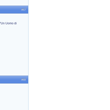
#67
 "Un Uomo di
#68