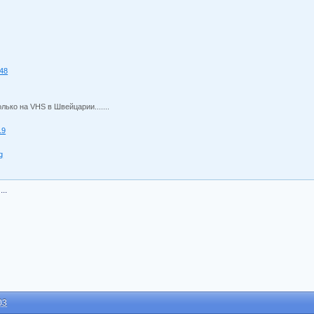
248
олько на VHS в Швейцарии.......
19
g
..
03