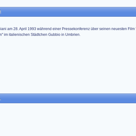
3
ani am 28. April 1993 während einer Pressekonferenz über seinen neuesten Film
on" im italienischen Städtchen Gubbio in Umbrien.
1