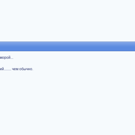
морой...
....... чем обычно.