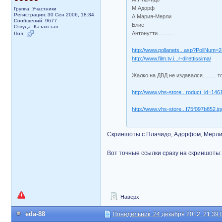
М.Адорф
Группа: Участники
Регистрация: 30 Сен 2006, 18:34
А.Мария-Мерли
Сообщений: 9677
Блие
Откуда: Казахстан
Антонутти...........
Пол:
http://www.pollanets...asp?PollNum=
http://www.film.tv.i...r-direttissima/
Жалко на ДВД не издавался......... т
http://www.vhs-store...roduct_id=146
http://www.vhs-store...f75f097b852.jp
Скриншоты с Плачидо, Адорфом, Мерли.
Вот точные ссылки сразу на скриншоты:
Наверх
eda-88
Понедельник, 24 декабря 2012, 21:39: