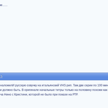
......
15
наложилИ русскую озвучку на итальянский VHS рип. Там две серии по 100 мин
и должно быть. В оригинале начальные титры только на половину похожи как 
ча Нино с Кристини, которой не было при показе на РТР.