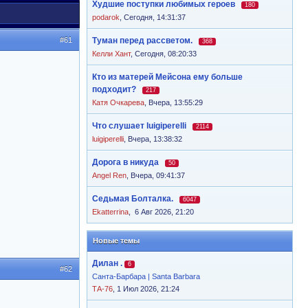
Худшие поступки любимых героев
180
podarok
,
Сегодня, 14:31:37
#61
Туман перед рассветом.
368
Келли Хант
,
Сегодня, 08:20:33
Кто из матерей Мейсона ему больше
подходит?
217
Катя Очкарева
,
Вчера, 13:55:29
Что слушает luigiperelli
2114
luigiperelli
,
Вчера, 13:38:32
Дорога в никуда
50
Angel Ren
,
Вчера, 09:41:37
Седьмая Болталка.
6047
Ekatterrina
,
6 Авг 2026, 21:20
Новые темы
Дилан .
6
#62
Санта-Барбара | Santa Barbara
ТА-76
, 1 Июл 2026, 21:24