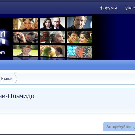
форумы
учас
форумы
учас
б Италии
ни-Плачидо
Авторизуйтесь 