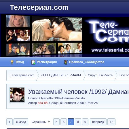
Телесериал.com
Вход
Регистрация
Правила_Сообщества
Телесериал.com
ЛЕГЕНДАРНЫЕ СЕРИАЛЫ
Спрут | La Piovra
Все о
Уважаемый человек /1992/ Дамиа
Uomo Di Rispetto /1992/Damiani-Placido
Автор
eda-88
,
Среда, 01 октября 2008, 07:07:28
1
«назад
Страницы
5
6
7
8
9
вперед»
12