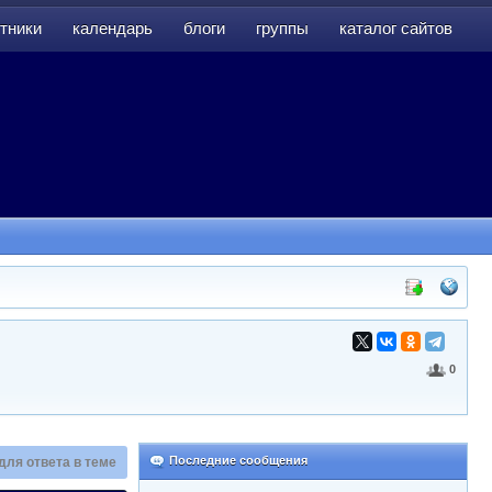
тники
календарь
блоги
группы
каталог сайтов
тники
календарь
блоги
группы
каталог сайтов
0
Последние сообщения
для ответа в теме