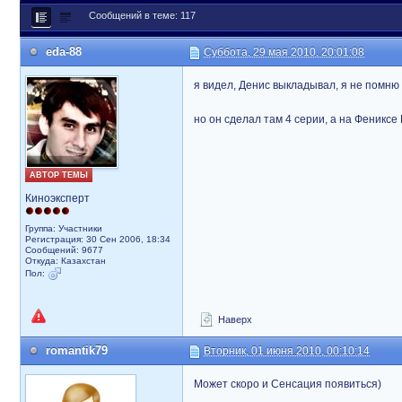
Сообщений в теме: 117
eda-88
Суббота, 29 мая 2010, 20:01:08
я видел, Денис выкладывал, я не помню 
но он сделал там 4 серии, а на Фениксе
АВТОР ТЕМЫ
Киноэксперт
Группа: Участники
Регистрация: 30 Сен 2006, 18:34
Сообщений: 9677
Откуда: Казахстан
Пол:
Наверх
romantik79
Вторник, 01 июня 2010, 00:10:14
Может скоро и Сенсация появиться)