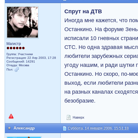
Спрут на ДТВ
Иногда мне кажется, что пом
Останкино. На форуме Зены,
исписали 10 гневных стран
Магистр
СТС. Но одна здравая мысл
Группа: Участники
любители зарубежных сери
Регистрация: 22 Апр 2003, 17:28
Сообщений: 14291
угоду нашим, и ради шутки 
Откуда: Москва
Пол:
Останкино. Но скоро, по-мо
выход, если любители раз
на разных каналах сходятся
безобразие.
Наверх
Александр
Суббота, 14 января 2006, 15:51:18