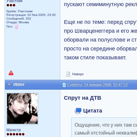
Участник
пускают семиминутную рекл
Группа: Участники
Регистрация: 10 Ноя 2005, 23:35
Сообщений: 202
Еще не по теме: перед спр
Откуда: Москва
Пол:
про Шварценеггера и его же
оборвали на полуслове и ст
просто на середине оборвал
таком стиле показывает.
Наверх
ИВАН
Суббота, 14 января 2006, 15:47:22
Спрут на ДТВ
Цитата
Ощущение, что у них там си
Магистр
самый отстойный неквали