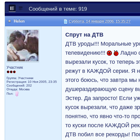
Сообщений в теме: 919
Helen
Суббота, 14 января 2006, 15:35:27
Спрут на ДТВ
ДТВ уроды!!! Моральные ур
телевидению!!!
Ладно о
вырезали кусок, то теперь э
Участник
режут в КАЖДОЙ серии. Я н
Группа: Участники
этого боюсь, что завтра мы
Регистрация: 10 Ноя 2005, 23:35
Сообщений: 202
душераздирающую сцену вы
Откуда: Москва
Пол:
Эстер. Да запросто! Если у
кусок вырезали, что даже з
понятно, что явно что-то п
то куски после КАЖДОЙ рек
ДТВ побил все рекорды! По