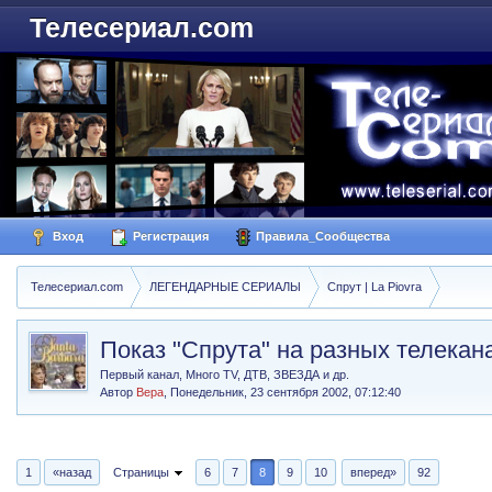
Телесериал.com
Вход
Регистрация
Правила_Сообщества
Телесериал.com
ЛЕГЕНДАРНЫЕ СЕРИАЛЫ
Спрут | La Piovra
Показ "Спрута" на разных телекан
Первый канал, Много TV, ДТВ, ЗВЕЗДА и др.
Автор
Вера
,
Понедельник, 23 сентября 2002, 07:12:40
1
«назад
Страницы
6
7
8
9
10
вперед»
92