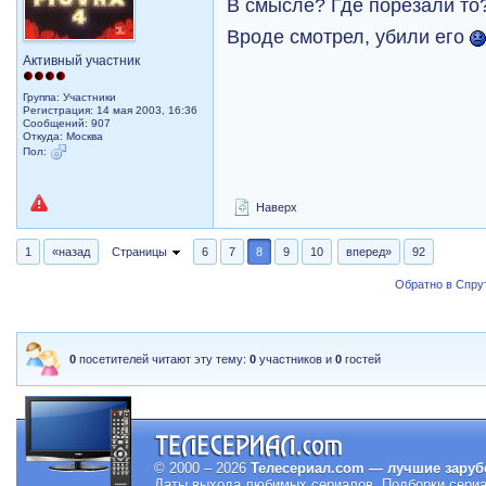
В смысле? Где порезали то
Вроде смотрел, убили его
Активный участник
Группа: Участники
Регистрация: 14 мая 2003, 16:36
Сообщений: 907
Откуда: Москва
Пол:
Наверх
1
«назад
Страницы
6
7
8
9
10
вперед»
92
Обратно в Спрут
0
посетителей читают эту тему:
0
участников и
0
гостей
© 2000 – 2026
Телесериал.com — лучшие заруб
Даты выхода любимых сериалов.
Подборки сериа